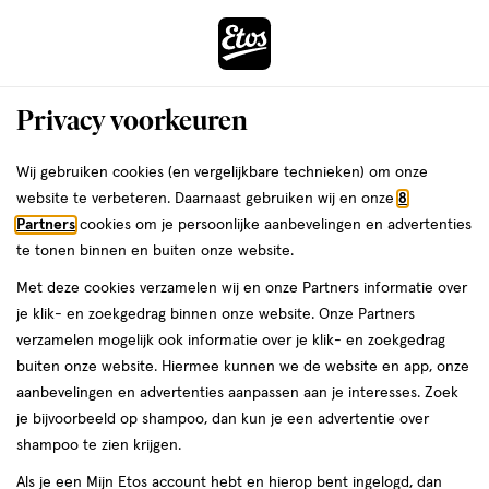
ga
Voor 22:00 uur besteld,
morgen in huis
naar
de
Menu
hoofd
Zoeken
Privacy voorkeuren
content
›
›
ga
Interactie
naar
Wij gebruiken cookies (en vergelijkbare technieken) om onze
Je
Gezichtscrème
Alles van Bubble
met
de
website te verbeteren. Daarnaast gebruiken wij en onze
8
bent
Bubble Skincare Power Wave Super
dit
zoekbalk
Partners
cookies om je persoonlijke aanbevelingen en advertenties
ers
Weleda
hier:
veld
ga
Hydrating Moisturizer 50 ML
te tonen binnen en buiten onze website.
opent
naar
Met deze cookies verzamelen wij en onze Partners informatie over
een
de
50
50 ML
je klik- en zoekgedrag binnen onze website. Onze Partners
volledig
ML,
footer
verzamelen mogelijk ook informatie over je klik- en zoekgedrag
venster
buiten onze website. Hiermee kunnen we de website en app, onze
toevoegen
met
aanbevelingen en advertenties aanpassen aan je interesses. Zoek
aan
geavanceerde
je bijvoorbeeld op shampoo, dan kun je een advertentie over
verlanglijst
zoekopties
shampoo te zien krijgen.
Als je een Mijn Etos account hebt en hierop bent ingelogd, dan