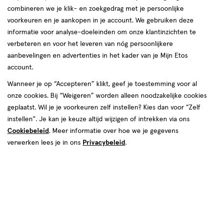
combineren we je klik- en zoekgedrag met je persoonlijke
Instellingen aanpassen
voorkeuren en je aankopen in je account. We gebruiken deze
informatie voor analyse-doeleinden om onze klantinzichten te
verbeteren en voor het leveren van nóg persoonlijkere
aanbevelingen en advertenties in het kader van je Mijn Etos
account.
Video
Wanneer je op “Accepteren” klikt, geef je toestemming voor al
€ 18.00
18
.
00
onze cookies. Bij “Weigeren” worden alleen noodzakelijke cookies
geplaatst. Wil je je voorkeuren zelf instellen? Kies dan voor “Zelf
Spaar 7 Air Miles
instellen”. Je kan je keuze altijd wijzigen of intrekken via ons
Cookiebeleid
. Meer informatie over hoe we je gegevens
Online op voorraad
verwerken lees je in ons
Privacybeleid
.
Vóór 22:00 uur besteld, morgen in huis
1
In mijn winkelmandje
verhoog
aantal
met