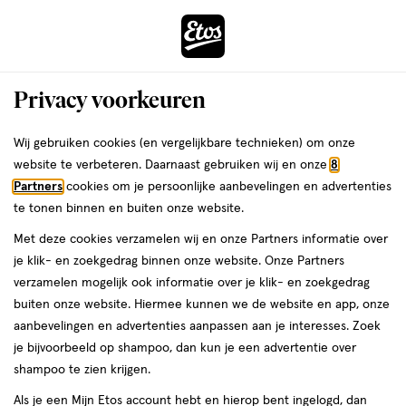
ga
Voor 22:00 uur besteld,
morgen in huis
naar
de
Menu
hoofd
Zoeken
Privacy voorkeuren
content
›
ga
Interactie
naar
Wij gebruiken cookies (en vergelijkbare technieken) om onze
Je
Zonnebrand
Alles van Bubble
met
de
website te verbeteren. Daarnaast gebruiken wij en onze
8
bent
Bubble Skincare Solar Mate Mineral
dit
zoekbalk
Partners
cookies om je persoonlijke aanbevelingen en advertenties
da
hier:
veld
ga
SPF30 50 ML
te tonen binnen en buiten onze website.
opent
naar
Met deze cookies verzamelen wij en onze Partners informatie over
een
de
50
50 ML
je klik- en zoekgedrag binnen onze website. Onze Partners
volledig
ML,
footer
verzamelen mogelijk ook informatie over je klik- en zoekgedrag
venster
buiten onze website. Hiermee kunnen we de website en app, onze
toevoegen
met
aanbevelingen en advertenties aanpassen aan je interesses. Zoek
aan
geavanceerde
je bijvoorbeeld op shampoo, dan kun je een advertentie over
verlanglijst
zoekopties
shampoo te zien krijgen.
Als je een Mijn Etos account hebt en hierop bent ingelogd, dan