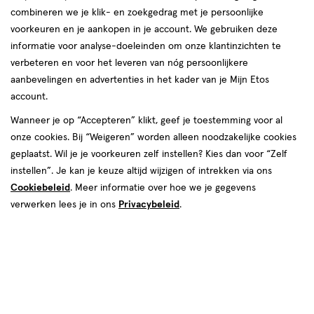
combineren we je klik- en zoekgedrag met je persoonlijke
Instellingen aanpassen
voorkeuren en je aankopen in je account. We gebruiken deze
informatie voor analyse-doeleinden om onze klantinzichten te
verbeteren en voor het leveren van nóg persoonlijkere
aanbevelingen en advertenties in het kader van je Mijn Etos
account.
Video
Wanneer je op “Accepteren” klikt, geef je toestemming voor al
€ 20.00
20
.
00
onze cookies. Bij “Weigeren” worden alleen noodzakelijke cookies
geplaatst. Wil je je voorkeuren zelf instellen? Kies dan voor “Zelf
Spaar 8 Air Miles
instellen”. Je kan je keuze altijd wijzigen of intrekken via ons
Cookiebeleid
. Meer informatie over hoe we je gegevens
verwerken lees je in ons
Privacybeleid
.
Tijdelijk uitverkocht
Breng mij op de hoogte
Gratis
bezorging vanaf €35