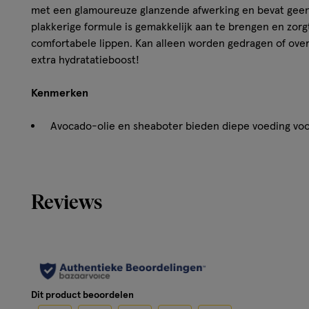
met een glamoureuze glanzende afwerking en bevat geen
plakkerige formule is gemakkelijk aan te brengen en zorgt
comfortabele lippen. Kan alleen worden gedragen of ove
extra hydratatieboost!
Kenmerken
Avocado-olie en sheaboter bieden diepe voeding voor
De olie van zonnebloemen en granaatappels is rijk aa
droge lippen beschermen en herstellen.
Squalane bevordert hydratatie en ondersteunt een g
Natriumhyaluronaat bevordert langdurige hydratatie.
Reviews
Vitamine E helpt lippen te beschermen en verzorgen
Zonder smaak- en geurstoffen
Hoe werkt het?
Hydrateert en verzacht droge lippen
Dit product beoordelen
Zorgt voor een heldere, glanzende afwerking