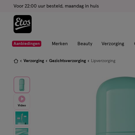
ga
Voor 22:00 uur besteld, maandag in huis
naar
de
hoofd
content
ga
Merken
Beauty
Verzorging
Aanbiedingen
naar
de
Je
Verzorging
Gezichtsverzorging
Lipverzorging
zoekbalk
bent
ga
hier:
naar
de
footer
Video