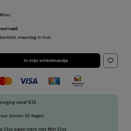
 Miles
voorraad
besteld, maandag in huis
In mijn winkelmandje
verhoog
toevoege
aantal
aan
met
verlanglijs
één
,
Bijna
zorging vanaf €35
uitverkocht!
tour binnen 30 dagen
Er
zijn
p Etos eigen merk met Mijn Etos