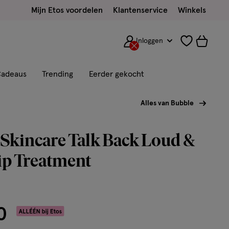
Mijn Etos voordelen
Klantenservice
Winkels
Inloggen
adeaus
Trending
Eerder gekocht
Alles van Bubble
Skincare Talk Back Loud &
ip Treatment
0