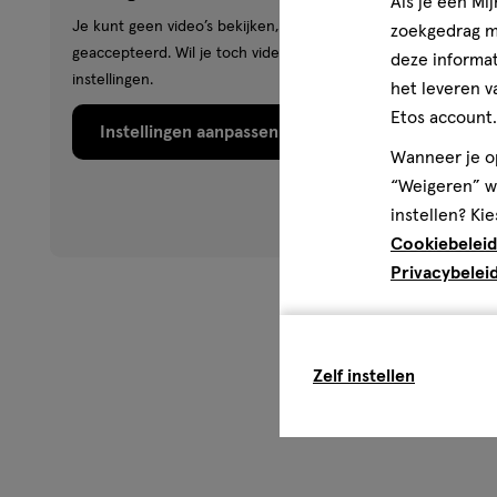
Als je een Mi
zoekgedrag me
deze informat
het leveren v
Etos account.
Wanneer je op
“Weigeren” wo
instellen? Kie
Cookiebeleid
Privacybelei
Zelf instellen