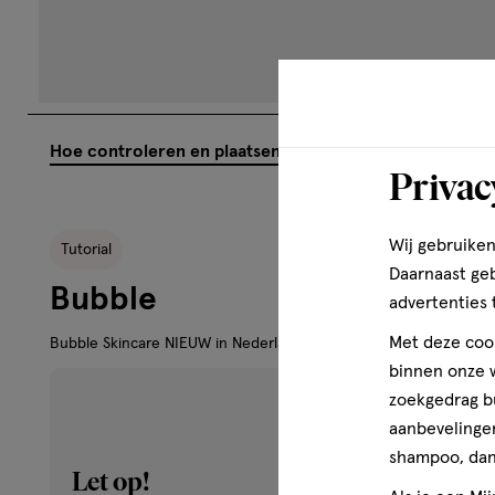
Let op!
Butyrospermum Parkii (sheaboter), Punica Granatum (Gran
Communis (Castor) Zaadolie, Tocoferylacetaat, Natriumhy
Je kunt geen video’s bekijken, omdat je hiervoor geen cookie
Tetra-di-t-butyl Hydroxyhydrocinnamaat, Gehydrogeneerd
geaccepteerd. Wil je toch video’s bekijken? Wijzig dan je cook
instellingen.
Instellingen aanpassen
Privac
Wij gebruiken
Daarnaast ge
advertenties 
Met deze cook
binnen onze w
zoekgedrag b
aanbevelingen
shampoo, dan 