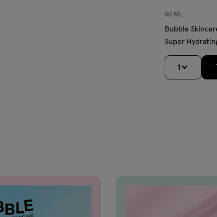
50 ML
Bubble Skincare Power W
Super Hydratin
1