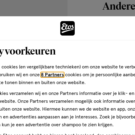
aatappel) Zaadolie, Ricinus
Andere
aluronaat, Pentaerythritol
s hebt
e Castorolie, Tocoferol
ie
toevoegen
aan
y voorkeuren
verlanglijst
 cookies (en vergelijkbare technieken) om onze website te verb
bruiken wij en onze
8 Partners
cookies om je persoonlijke aanb
te tonen binnen en buiten onze website.
ies verzamelen wij en onze Partners informatie over je klik- e
ebsite. Onze Partners verzamelen mogelijk ook informatie over 
uiten onze website. Hiermee kunnen we de website en app, on
 en advertenties aanpassen aan je interesses. Zoek je bijvoorb
15 ML
kun je een advertentie over shampoo te zien krijgen.
Bubble Skincare Morning R