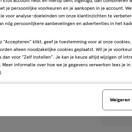
jn Etos account hebt en hierop bent ingelogd, dan combineren w
Brightening Ey
t je persoonlijke voorkeuren en je aankopen in je account. W
ie voor analyse-doeleinden om onze klantinzichten te verbeter
1
an nóg persoonlijkere aanbevelingen en advertenties in het kade
 “Accepteren” klikt, geef je toestemming voor al onze cookies. 
rden alleen noodzakelijke cookies geplaatst. Wil je je voorkeur
toevoegen
s dan voor “Zelf instellen”. Je kan je keuze altijd wijzigen of int
aan
. Meer informatie over hoe we je gegevens verwerken lees je in
verlanglijst
d
.
Weigeren