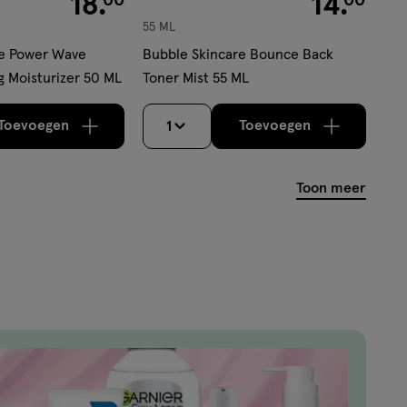
18
.
14
.
55 ML
ave
Bubble Skincare Bounce Back
g Moisturizer 50 ML
Toner Mist 55 ML
Toevoegen
Toevoegen
1
verhoog aantal met één
,
Bijna uitverkocht!
verhoog aantal m
Er zijn nog
Toon meer