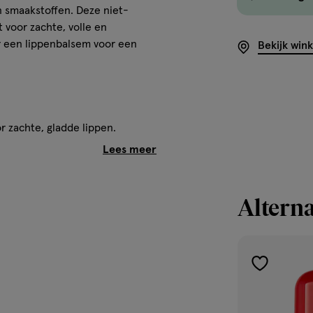
 smaakstoffen. Deze niet-
 voor zachte, volle en
r een lippenbalsem voor een
Bekijk win
 zachte, gladde lippen.
n antioxidanten en vetzuren die
ezonde barrière.
Alterna
.
toevoegen
aan
verlanglijst