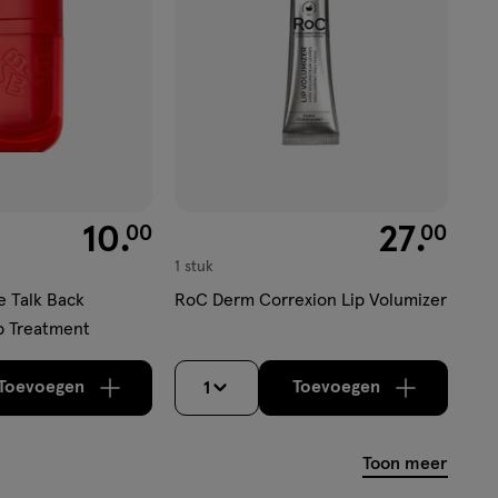
€ 10.00
10
.
€ 27.00
27
.
00
00
1 stuk
e Talk Back
RoC Derm Correxion Lip Volumizer
p Treatment
Toevoegen
Toevoegen
1
verhoog aantal met één
,
Bijna uitverkocht!
verhoog aantal m
Er zijn no
Toon meer