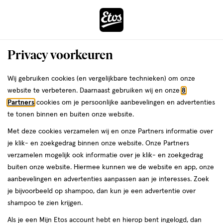
ga
Voor 22:00 uur besteld,
morgen in huis
naar
de
Menu
hoofd
Zoeken
Privacy voorkeuren
content
›
›
ga
Interactie
naar
Wij gebruiken cookies (en vergelijkbare technieken) om onze
Je
Overige supplementen
Alles van Cabau
met
de
website te verbeteren. Daarnaast gebruiken wij en onze
8
bent
Cabau Berberine+ 30 tabletten
dit
zoekbalk
Partners
cookies om je persoonlijke aanbevelingen en advertenties
ers
Weleda
hier:
veld
ga
te tonen binnen en buiten onze website.
30
30 stuks
opent
naar
Met deze cookies verzamelen wij en onze Partners informatie over
stuks,
een
de
je klik- en zoekgedrag binnen onze website. Onze Partners
volledig
footer
toevoegen
verzamelen mogelijk ook informatie over je klik- en zoekgedrag
venster
aan
buiten onze website. Hiermee kunnen we de website en app, onze
met
verlanglijst
aanbevelingen en advertenties aanpassen aan je interesses. Zoek
geavanceerde
je bijvoorbeeld op shampoo, dan kun je een advertentie over
zoekopties
shampoo te zien krijgen.
Als je een Mijn Etos account hebt en hierop bent ingelogd, dan