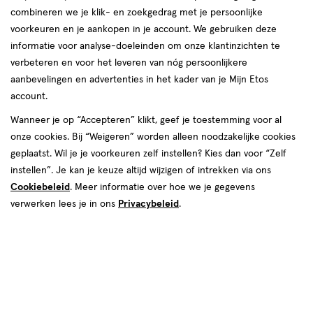
combineren we je klik- en zoekgedrag met je persoonlijke
voorkeuren en je aankopen in je account. We gebruiken deze
informatie voor analyse-doeleinden om onze klantinzichten te
€ 19.95
19
.
95
verbeteren en voor het leveren van nóg persoonlijkere
aanbevelingen en advertenties in het kader van je Mijn Etos
Spaar 7 Air Miles
account.
Wanneer je op “Accepteren” klikt, geef je toestemming voor al
Online op voorraad
onze cookies. Bij “Weigeren” worden alleen noodzakelijke cookies
Vóór 22:00 uur besteld, morgen in huis
geplaatst. Wil je je voorkeuren zelf instellen? Kies dan voor “Zelf
instellen”. Je kan je keuze altijd wijzigen of intrekken via ons
Cookiebeleid
1
. Meer informatie over hoe we je gegevens
In mijn winkelmandje
verhoog
verwerken lees je in ons
Privacybeleid
.
aantal
met
één
,
Limiet
Gratis
bezorging vanaf €35
bereikt.
Je