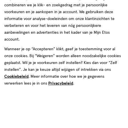
combineren we je klik- en zoekgedrag met je persoonlijke
voorkeuren en je aankopen in je account. We gebruiken deze
informatie voor analyse-doeleinden om onze klantinzichten te
verbeteren en voor het leveren van nóg persoonlijkere
aanbevelingen en advertenties in het kader van je Mijn Etos
account.
€ 26.95
26
.
95
2e halve prijs
Product
Wanneer je op “Accepteren” klikt, geef je toestemming voor al
badge
Je bespaart €13,48 bij 2 stuks
onze cookies. Bij “Weigeren” worden alleen noodzakelijke cookies
tooltip
geplaatst. Wil je je voorkeuren zelf instellen? Kies dan voor “Zelf
instellen”. Je kan je keuze altijd wijzigen of intrekken via ons
Spaar 10 Air Miles
Cookiebeleid
. Meer informatie over hoe we je gegevens
Online op voorraad
verwerken lees je in ons
Privacybeleid
.
Vóór 22:00 uur besteld, morgen in huis
2
In mijn winkelmandje
verhoog
aantal
met