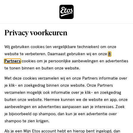
ga
Voor 22:00 uur besteld,
morgen in huis
naar
de
Menu
hoofd
Zoeken
Privacy voorkeuren
content
›
ga
Interactie
naar
Wij gebruiken cookies (en vergelijkbare technieken) om onze
Je
Weerstand & energie
Alles van Cabau
met
de
website te verbeteren. Daarnaast gebruiken wij en onze
8
bent
Cabau energy support 60 tabletten
dit
zoekbalk
Partners
cookies om je persoonlijke aanbevelingen en advertenties
da
hier:
veld
ga
te tonen binnen en buiten onze website.
30
30 stuks
opent
naar
Met deze cookies verzamelen wij en onze Partners informatie over
stuks,
een
de
je klik- en zoekgedrag binnen onze website. Onze Partners
e
2
volledig
footer
toevoegen
verzamelen mogelijk ook informatie over je klik- en zoekgedrag
halve prijs
venster
aan
buiten onze website. Hiermee kunnen we de website en app, onze
met
verlanglijst
aanbevelingen en advertenties aanpassen aan je interesses. Zoek
geavanceerde
je bijvoorbeeld op shampoo, dan kun je een advertentie over
zoekopties
shampoo te zien krijgen.
Als je een Mijn Etos account hebt en hierop bent ingelogd, dan