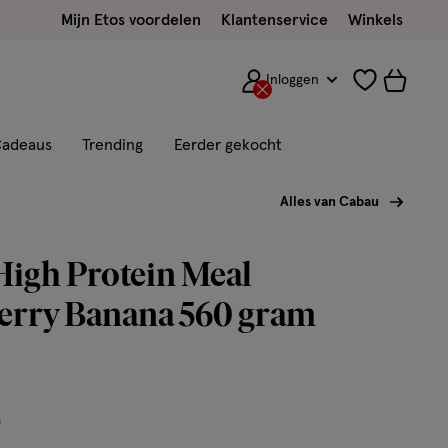
Mijn Etos voordelen
Klantenservice
Winkels
Inloggen
adeaus
Trending
Eerder gekocht
Alles van Cabau
High Protein Meal
erry Banana 560 gram
5