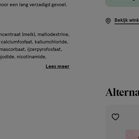
voor een lang verzadigd gevoel.
Bekijk win
centraat (melk), maltodextrine,
-calciumfosfaat, kaliumchloride,
mascorbaat, ijzerpyrofosfaat,
mjodide, nicotinamide,
ine k1, calcium-d-
ride, kopersulfaat,
 riboflavine, thiamine),
urlijke aroma’s, emulgator:
Alterna
alose.
toevoegen
aan
verlanglijst