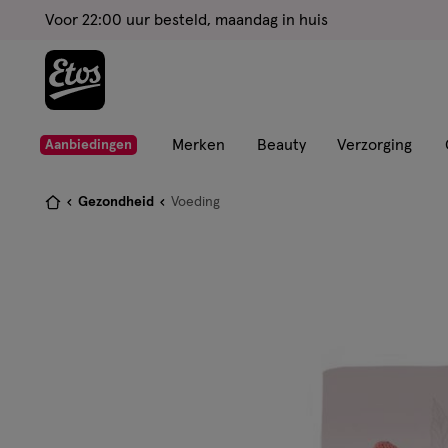
ga
Voor 22:00 uur besteld, maandag in huis
naar
de
hoofd
content
ga
Merken
Beauty
Verzorging
Aanbiedingen
naar
de
Je
Gezondheid
Voeding
zoekbalk
bent
ga
hier:
naar
de
footer