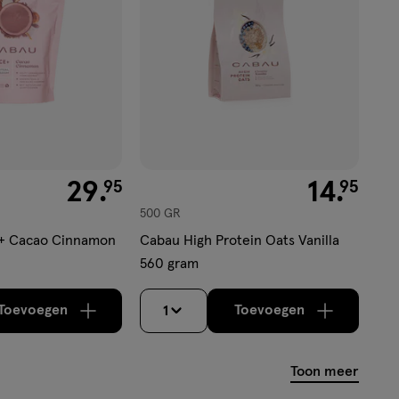
€ 29.95
29
.
€ 14.95
14
.
95
95
500 GR
+ Cacao Cinnamon
Cabau High Protein Oats Vanilla
560 gram
Toevoegen
Toevoegen
1
verhoog aantal met één
,
Limiet bereikt.
verhoog aantal m
Je kan maximaa
Toon meer