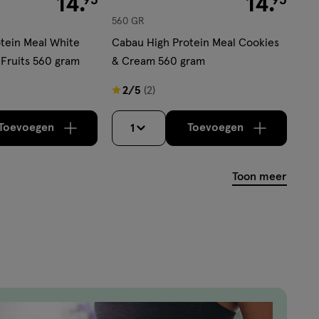
14
.
14
.
560 GR
tein Meal White
Cabau High Protein Meal Cookies
Fruits 560 gram
& Cream 560 gram
2
2/5
(2)
van
5
Toevoegen
Toevoegen
1
verhoog aantal met één
,
Limiet bereikt.
verhoog aantal m
Je kan maximaa
sterren
op
Toon meer
basis
van
2
reviews