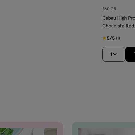
560 GR
Cabau High Pro
Chocolate Red 
5
5/5
(1)
van
5
1
sterren
op
basis
van
1
reviews