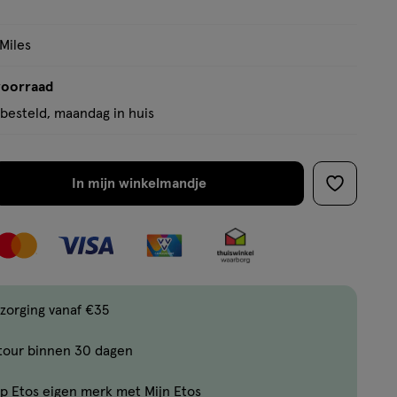
 Miles
voorraad
besteld, maandag in huis
In mijn winkelmandje
verhoog
toevoege
aantal
aan
met
verlanglijs
één
,
Bijna
zorging vanaf €35
uitverkocht!
tour binnen 30 dagen
Er
zijn
p Etos eigen merk met Mijn Etos