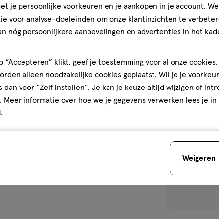
t je persoonlijke voorkeuren en je aankopen in je account. W
vanilla 500 gra
ie voor analyse-doeleinden om onze klantinzichten te verbeter
an nóg persoonlijkere aanbevelingen en advertenties in het kade
1
 “Accepteren” klikt, geef je toestemming voor al onze cookies. 
rden alleen noodzakelijke cookies geplaatst. Wil je je voorkeur
toevoegen
s dan voor “Zelf instellen”. Je kan je keuze altijd wijzigen of int
aan
. Meer informatie over hoe we je gegevens verwerken lees je in
verlanglijst
d
.
Weigeren