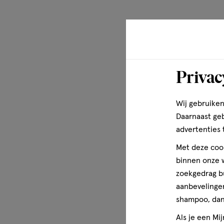
Privac
Wij gebruiken
Daarnaast ge
advertenties 
Met deze cook
binnen onze w
zoekgedrag b
aanbevelingen
shampoo, dan 
Als je een Mi