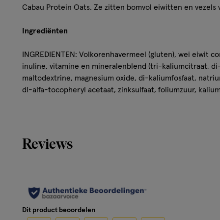
Cabau Protein Oats. Ze zitten bomvol eiwitten en vezels 
Ingrediënten
INGREDIENTEN: Volkorenhavermeel (gluten), wei eiwit con
inuline, vitamine en mineralenblend (tri-kaliumcitraat, di
maltodextrine, magnesium oxide, di-kaliumfosfaat, natriu
dl-alfa-tocopheryl acetaat, zinksulfaat, foliumzuur, kaliu
natriummolybdaat, natriumseleniet, retinyl acetaat, vitam
pantothenaat, mangaansulfaat, d-biotine, chroom-III-chlo
cyanocobalamine, ergocalciferol, pyridoxine hydrochloride,
verdikkingsmiddel: xanthaan gom, aardbeien poeder, natu
Reviews
zonnebloem lecithine, kleurstof: rode biet, zoetstof: sucr
Dit product beoordelen