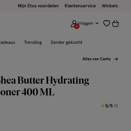
Mijn Etos voordelen
Klantenservice
Winkels
Inloggen
adeaus
Trending
Eerder gekocht
Alles van Cantu
hea Butter Hydrating
ioner 400 ML
5
5/5
(1)
van
5
sterren