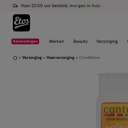
ga
Voor 22:00 uur besteld,
morgen in huis
naar
de
hoofd
content
ga
Merken
Beauty
Verzorging
Aanbiedingen
naar
de
Je
Verzorging
Haarverzorging
Conditioner
zoekbalk
bent
ga
hier:
naar
de
footer