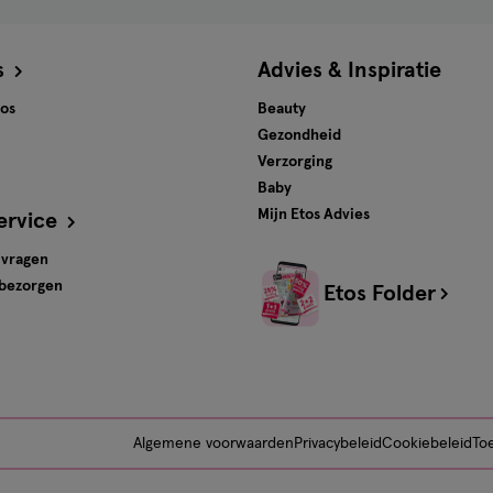
s
Advies & Inspiratie
tos
Beauty
Gezondheid
Verzorging
Baby
Mijn Etos Advies
ervice
 vragen
 bezorgen
Etos Folder
Algemene voorwaarden
Privacybeleid
Cookiebeleid
Toe