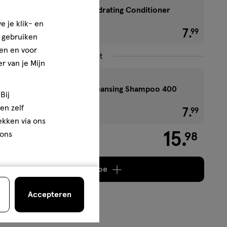
Cantu Shea Butter Hydrating Conditioner
400 ML
e je klik- en
7
.
€ 7.99
99
e gebruiken
en en voor
Combineer met
r van je Mijn
Cantu Shea Butter Cleansing Shampoo 400
Bij
ML
en zelf
7
.
€ 7.99
99
rekken via ons
 ons
15
.
98
Voeg
2 producten
toe
Accepteren