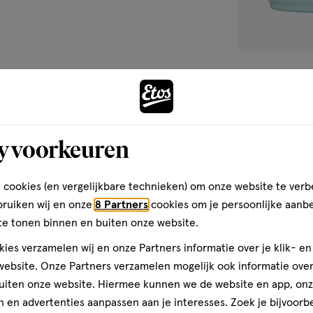
426 GR
Aunt Jackie's C
Control Condit
y voorkeuren
4.3
4.3/5
(3)
van
 cookies (en vergelijkbare technieken) om onze website te verb
5
1
bruiken wij en onze
8 Partners
cookies om je persoonlijke aanb
sterren
te tonen binnen en buiten onze website.
op
basis
ies verzamelen wij en onze Partners informatie over je klik- e
van
Maak je
ebsite. Onze Partners verzamelen mogelijk ook informatie over 
3
uiten onze website. Hiermee kunnen we de website en app, on
reviews
 en advertenties aanpassen aan je interesses. Zoek je bijvoorb