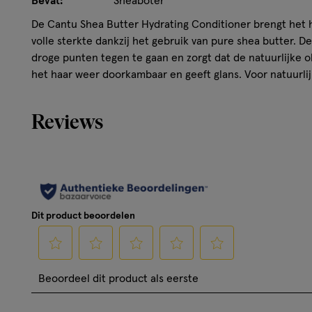
Bevat:
Sheaboter
De Cantu Shea Butter Hydrating Conditioner brengt het 
volle sterkte dankzij het gebruik van pure shea butter. D
droge punten tegen te gaan en zorgt dat de natuurlijke o
het haar weer doorkambaar en geeft glans. Voor natuurlij
Reviews
Dit product beoordelen
Selecteer
Selecteer
Selecteer
Selecteer
Selecteer
Beoordeel dit product als eerste
om
om
om
om
om
het
het
het
het
het