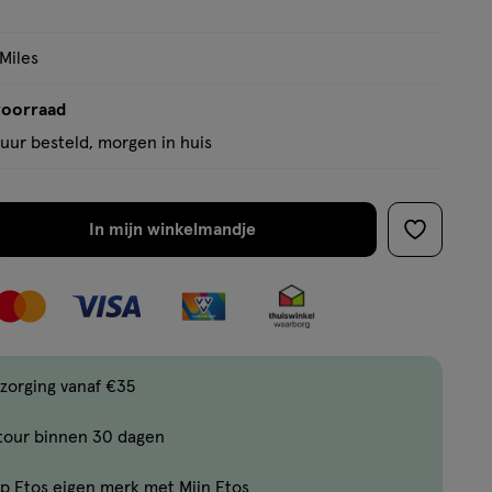
op
basis
 Miles
van
1
voorraad
reviews
uur besteld, morgen in huis
In mijn winkelmandje
verhoog
toevoege
aantal
aan
met
verlanglijs
één
,
Bijna
zorging vanaf €35
uitverkocht!
tour binnen 30 dagen
Er
zijn
p Etos eigen merk met Mijn Etos