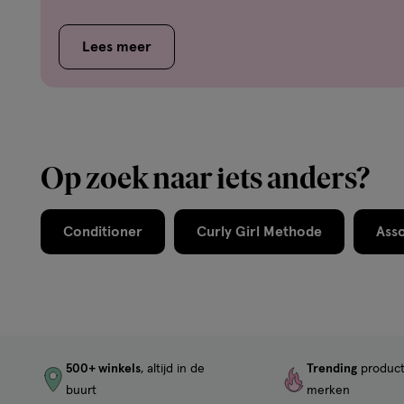
Lees meer
Op zoek naar iets anders?
Conditioner
Curly Girl Methode
Ass
500+ winkels
, altijd in de
Trending
produc
buurt
merken