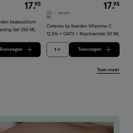
€ 17.95
17
.
€ 17.95
17
.
95
95
30
serum
serum
ML
eden Seabucktorn
Celenes by Sweden Vitamine C
aming Gel 250 ML
12,5% + OATS + Niacinamide 30 ML
Toevoegen
Toevoegen
1
verhoog aantal met één
,
Bijna uitverkocht!
verhoog aantal m
Er zijn nog
Toon meer