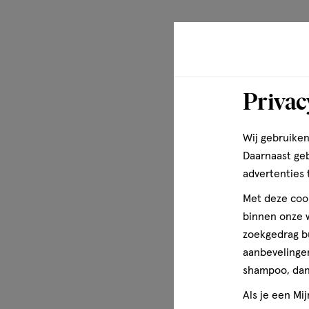
Privac
Wij gebruiken
Daarnaast ge
advertenties 
Met deze cook
binnen onze w
zoekgedrag b
aanbevelingen
shampoo, dan 
Als je een Mi