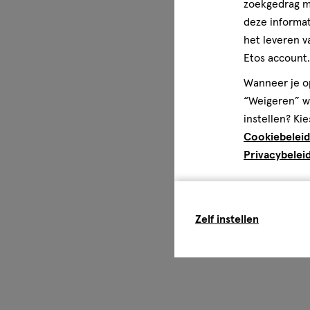
zoekgedrag me
deze informat
het leveren v
Etos account.
Wanneer je op
“Weigeren” wo
instellen? Kie
Cookiebeleid
Privacybelei
Zelf instellen