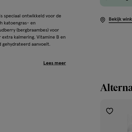
 speciaal ontwikkeld voor de
Bekijk win
ch katoengras- en
oudberry (bergbraambes) voor
 extra kalmering. Vitamine B en
d gehydrateerd aanvoelt.
vermogen van de huid,
ol biedt verzachting.
Alterna
aardoor de huid cushion
toevoegen
inigd gezcht.
aan
verlanglijst