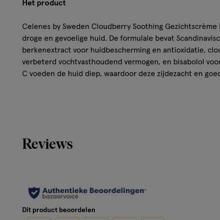
Het product
Celenes by Sweden Cloudberry Soothing Gezichtscrème is
droge en gevoelige huid. De formulale bevat Scandinavis
berkenextract voor huidbescherming en antioxidatie, cl
verbeterd vochtvasthoudend vermogen, en bisabolol voor
C voeden de huid diep, waardoor deze zijdezacht en goe
Hoe werkt het?
Het cloudberry-extract verhoogt het vochtvasthoudend 
berkenboom-extract zorgt voor antioxidanten, en bisabol
Reviews
Katoengras en vitamines B + C voeden en beschermen, w
gevoelig is en een frisse uitstraling krijgt.
Gebruik
Masseer 's ochtends en 's avonds zachtjes in op een gere
Dit product beoordelen