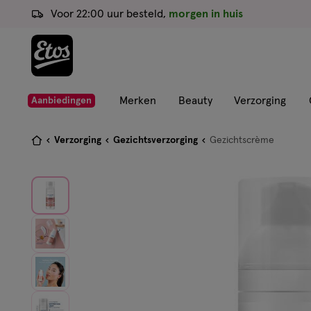
ga
Voor 22:00 uur besteld,
morgen in huis
naar
de
hoofd
content
ga
Merken
Beauty
Verzorging
Aanbiedingen
naar
de
Je
Verzorging
Gezichtsverzorging
Gezichtscrème
zoekbalk
bent
ga
hier:
naar
de
footer