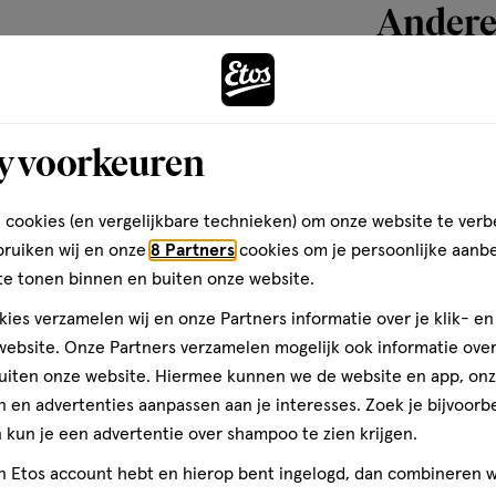
Andere
toevoegen
y voorkeuren
aan
verlanglijst
 cookies (en vergelijkbare technieken) om onze website te verb
bruiken wij en onze
8 Partners
cookies om je persoonlijke aanb
te tonen binnen en buiten onze website.
ies verzamelen wij en onze Partners informatie over je klik- e
ebsite. Onze Partners verzamelen mogelijk ook informatie over 
uiten onze website. Hiermee kunnen we de website en app, on
 en advertenties aanpassen aan je interesses. Zoek je bijvoorb
kun je een advertentie over shampoo te zien krijgen.
250 ML
jn Etos account hebt en hierop bent ingelogd, dan combineren w
Celenes by Sw