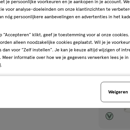
t je persoonlijke voorkeuren en je aankopen in je account. W
Cleansing & Fo
ie voor analyse-doeleinden om onze klantinzichten te verbeter
an nóg persoonlijkere aanbevelingen en advertenties in het kade
1
 “Accepteren” klikt, geef je toestemming voor al onze cookies. 
rden alleen noodzakelijke cookies geplaatst. Wil je je voorkeur
s dan voor “Zelf instellen”. Je kan je keuze altijd wijzigen of int
toevoegen
. Meer informatie over hoe we je gegevens verwerken lees je in
aan
d
.
verlanglijst
Weigeren