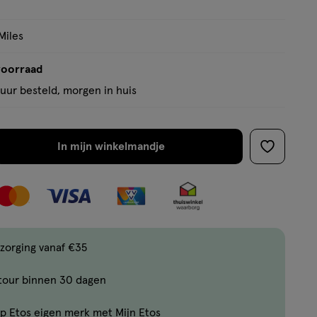
Miles
voorraad
uur besteld, morgen in huis
In mijn winkelmandje
verhoog
toevoege
aantal
aan
met
verlanglijs
één
,
Bijna
zorging vanaf €35
uitverkocht!
tour binnen 30 dagen
Er
zijn
p Etos eigen merk met Mijn Etos