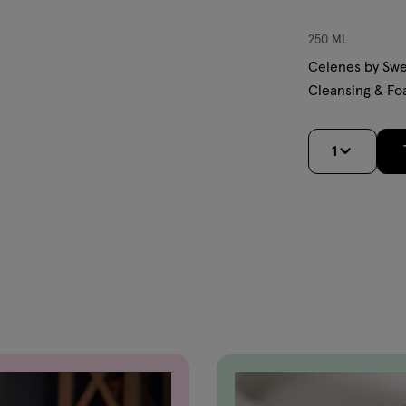
250 ML
Celenes by Sw
Cleansing & Fo
1