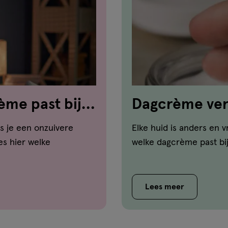
me past bij
Dagcrème verg
bij jouw huid?
s je een onzuivere
Elke huid is anders en 
es hier welke
welke dagcrème past bij
Lees meer