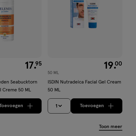
€ 17.95
17
.
€ 19.00
19
.
95
00
50 ML
eden Seabucktorn
ISDIN Nutradeica Facial Gel Cream
al Creme 50 ML
50 ML
Toevoegen
Toevoegen
1
verhoog aantal met één
,
Bijna uitverkocht!
verhoog aantal m
Er zijn nog
Toon meer