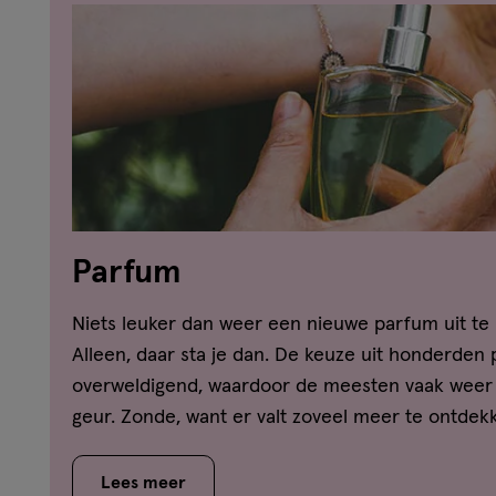
Parfum
Niets leuker dan weer een nieuwe parfum uit te
Alleen, daar sta je dan. De keuze uit honderden 
overweldigend, waardoor de meesten vaak weer 
geur. Zonde, want er valt zoveel meer te ontdekke
misschien ook nog steeds af wat het verschil is
toilette en een eau de parfum? Vindt hier het a
Lees meer