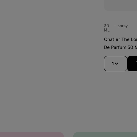
30
spray
spray
ML
Chatler The Lo
De Parfum 30 
1