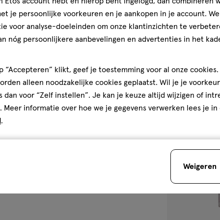
jn Etos account hebt en hierop bent ingelogd, dan combineren w
Chatler Blue R
t je persoonlijke voorkeuren en je aankopen in je account. W
30 ML
ie voor analyse-doeleinden om onze klantinzichten te verbeter
4
4/5
(1)
an nóg persoonlijkere aanbevelingen en advertenties in het kade
van
5
1
 “Accepteren” klikt, geef je toestemming voor al onze cookies. 
sterren
rden alleen noodzakelijke cookies geplaatst. Wil je je voorkeur
op
s dan voor “Zelf instellen”. Je kan je keuze altijd wijzigen of int
Bijna 
basis
. Meer informatie over hoe we je gegevens verwerken lees je in
van
toevoegen
d
.
1
aan
reviews
verlanglijst
Weigeren