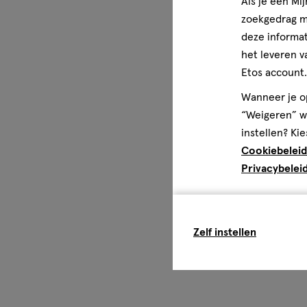
Als je een Mi
zoekgedrag me
deze informat
het leveren v
Etos account.
Wanneer je op
“Weigeren” wo
instellen? Kie
Cookiebeleid
Privacybelei
Zelf instellen