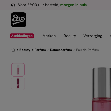
ga
Voor 22:00 uur besteld,
morgen in huis
naar
de
hoofd
content
ga
Merken
Beauty
Verzorging
Aanbiedingen
naar
de
Je
Beauty
Parfum
Damesparfum
Eau de Parfum
zoekbalk
bent
ga
hier:
naar
de
footer