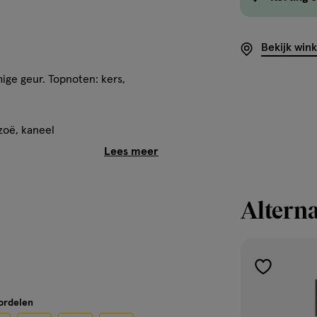
Bekijk win
ige geur. Topnoten: kers,
zoë, kaneel
Alterna
toevoegen
aan
oordelen
verlanglijst