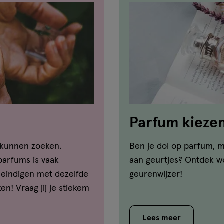
Parfum kiezen:
 kunnen zoeken.
Ben je dol op parfum, m
parfums is vaak
aan geurtjes? Ontdek we
eindigen met dezelfde
geurenwijzer!
n! Vraag jij je stiekem
 tussen een eau de
ntwoord op jouw vragen
Lees meer