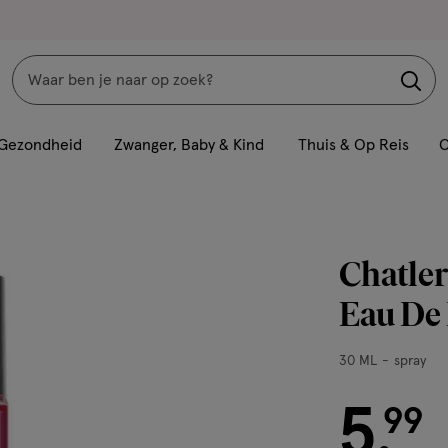
Zoeken
Interactie
met
Gezondheid
Zwanger, Baby & Kind
Thuis & Op Reis
C
dit
veld
opent
een
Chatler
volledig
venster
Eau De
met
geavanceerde
30
30 ML
spray
zoekopties
ML,
spray
5
€ 5.99
99
.