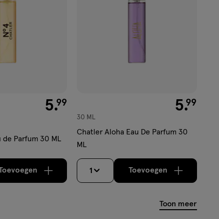
€ 5.99
5
.
€ 5.99
5
.
99
99
30 ML
Chatler Aloha Eau De Parfum 30
u de Parfum 30 ML
ML
Toevoegen
Toevoegen
1
verhoog aantal met één
,
Bijna uitverkocht!
verhoog aantal m
Er zijn nog
Toon meer