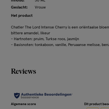
Inhoud:
30 ML
Geslacht:
Vrouw
Het product
Chatler The Lord Intense Cherry is een oriëntaalse bloem
bittere amandel, likeur
- Hartnoten: pruim, Turkse roos, jasmijn
- Basisnoten: tonkaboon, vanille, Peruaanse melisse, ben
Reviews
Algemene score
Dit product be