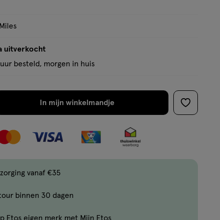
op
basis
Miles
van
1
a uitverkocht
reviews
uur besteld, morgen in huis
In mijn winkelmandje
verhoog
toevoege
aantal
aan
met
verlanglijs
één
,
Bijna
zorging vanaf €35
uitverkocht!
tour binnen 30 dagen
Er
zijn
p Etos eigen merk met Mijn Etos