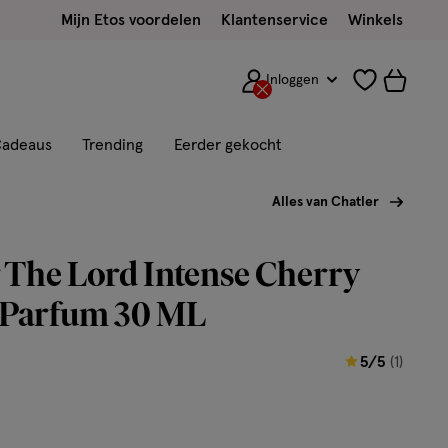
Mijn Etos voordelen
Klantenservice
Winkels
Inloggen
adeaus
Trending
Eerder gekocht
Alles van Chatler
 The Lord Intense Cherry
 Parfum 30 ML
5
5/5
(1)
van
5
sterren