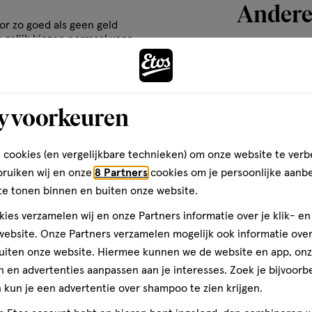
Andere
r zo goed als geen geld
 gelijk kiezen normaal voor
an mijn favorieten deze
d vernieuwend en heerlijk
toevoegen
eus gelijk in de fles moet
 een minuutje om zijn werk
aan
y voorkeuren
htig maakt is dat je geen
verlanglijst
inste langer aanhoud dan ik
s heb gehad, zonder spijt
issende en verbazende geur
 cookies (en vergelijkbare technieken) om onze website te verb
 ben verliefd er op echt 10
bruiken wij en onze
8 Partners
cookies om je persoonlijke aanb
ald voor deze review ik ben
te tonen binnen en buiten onze website.
ies verzamelen wij en onze Partners informatie over je klik- e
lden
ebsite. Onze Partners verzamelen mogelijk ook informatie over 
uiten onze website. Hiermee kunnen we de website en app, on
 en advertenties aanpassen aan je interesses. Zoek je bijvoorb
30
spray
kun je een advertentie over shampoo te zien krijgen.
spray
ML