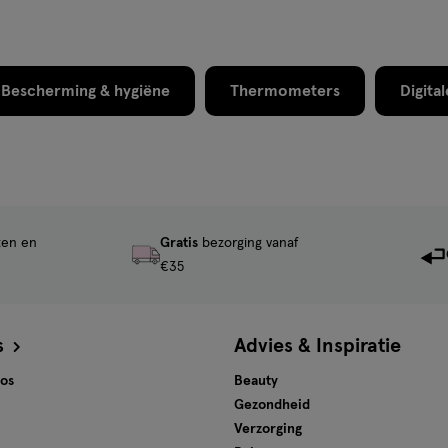
Bescherming & hygiëne
Thermometers
Digita
ten en
Gratis
bezorging vanaf
€35
s
Advies & Inspiratie
tos
Beauty
Gezondheid
Verzorging