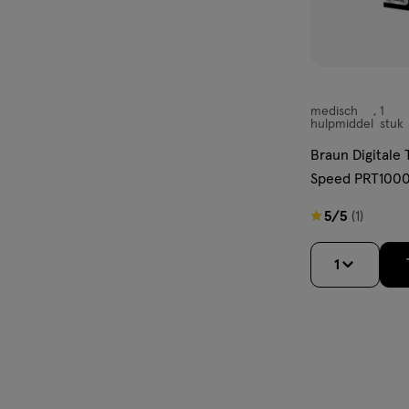
medisch
1
medisch
hulpmiddel
stuk
hulpmiddel,
Braun Digitale
Speed PRT100
5
5/5
(1)
van
5
1
sterren
op
basis
van
1
reviews