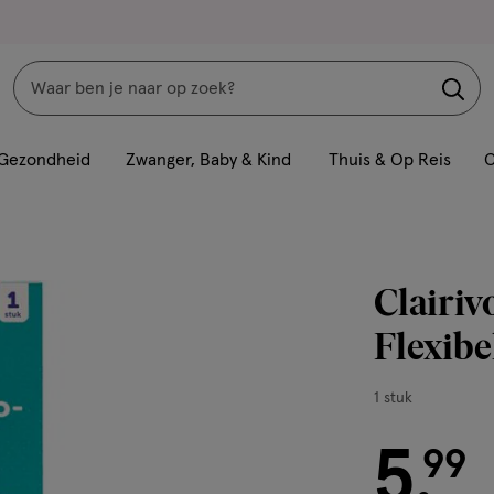
Zoeken
Interactie
met
Gezondheid
Zwanger, Baby & Kind
Thuis & Op Reis
C
dit
veld
opent
een
Clairi
volledig
venster
Flexibe
met
geavanceerde
1
1 stuk
zoekopties
stuk,
5
€ 5.99
99
.