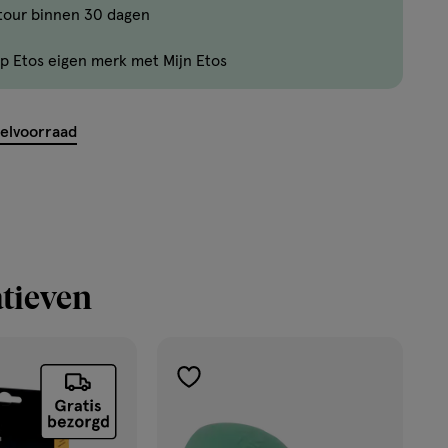
tour binnen 30 dagen
p Etos eigen merk met Mijn Etos
kelvoorraad
tieven
toevoegen
aan
verlanglijst