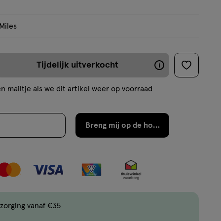
op
basis
Miles
van
1
reviews
Tijdelijk uitverkocht
De
toevoege
aan
meeste
n mailtje als we dit artikel weer op voorraad
verlanglijs
producten
zijn
Breng mij op de hoogte
binnen
2
werkdagen
weer
op
voorraad
zorging vanaf €35