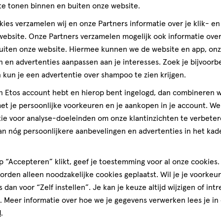
Kwaliteit, 2.0 van 5
op
te tonen binnen en buiten onze website.
2.0
basis
Prijs
ies verzamelen wij en onze Partners informatie over je klik- e
van
Andere
Prijs, 1.0 van 5
ebsite. Onze Partners verzamelen mogelijk ook informatie over 
1.0
jk
7
by
uiten onze website. Hiermee kunnen we de website en app, on
Gebruiksgemak
reviews
 en advertenties aanpassen aan je interesses. Zoek je bijvoorb
Gebruiksgemak, 1.0 van 5
t
1.0
kun je een advertentie over shampoo te zien krijgen.
n
toevoegen
e is
jn Etos account hebt en hierop bent ingelogd, dan combineren w
aan
t je persoonlijke voorkeuren en je aankopen in je account. W
verlanglijst
ie voor analyse-doeleinden om onze klantinzichten te verbeter
den
an nóg persoonlijkere aanbevelingen en advertenties in het kade
 “Accepteren” klikt, geef je toestemming voor al onze cookies. 
rden alleen noodzakelijke cookies geplaatst. Wil je je voorkeur
s dan voor “Zelf instellen”. Je kan je keuze altijd wijzigen of int
. Meer informatie over hoe we je gegevens verwerken lees je in
d
.