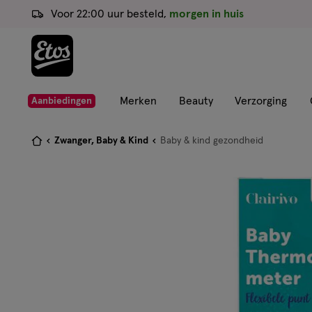
ga
Voor 22:00 uur besteld,
morgen in huis
naar
de
hoofd
content
ga
Merken
Beauty
Verzorging
Aanbiedingen
naar
de
Je
Zwanger, Baby & Kind
Baby & kind gezondheid
zoekbalk
bent
ga
hier:
naar
de
footer