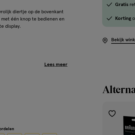
Gratis
re
rolijk diertje op de bovenkant
Korting
o
s met één knop te bedienen en
e display.
Bekijk win
Alterna
toevoegen
aan
oordelen
verlanglijst