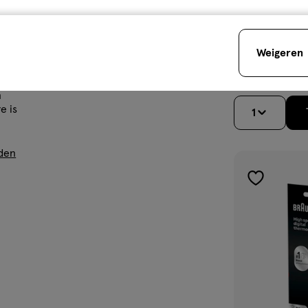
medisch
1
medisch
hulpmiddel
stuk
hulpmiddel,
Medisana TM 70
Weigeren
Thermometer
1
toevoegen
aan
verlanglijst