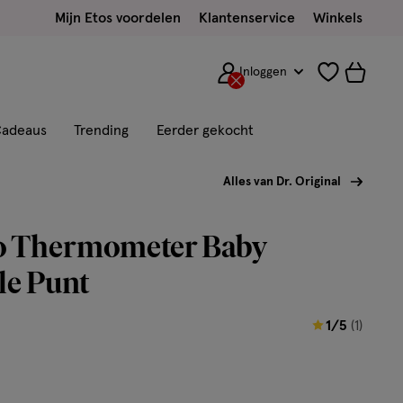
Mijn Etos voordelen
Klantenservice
Winkels
Inloggen
adeaus
Trending
Eerder gekocht
Alles van Dr. Original
vo Thermometer Baby
le Punt
1
1/5
(1)
van
5
sterren