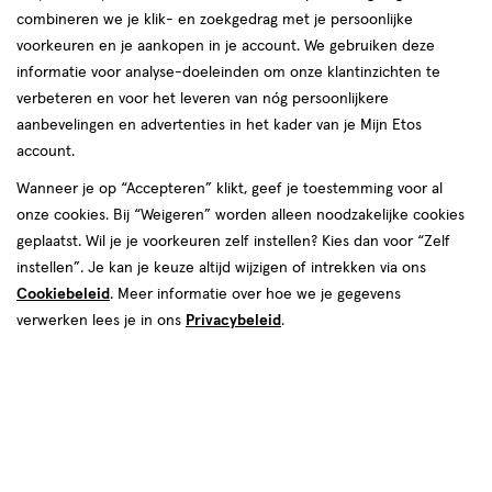
combineren we je klik- en zoekgedrag met je persoonlijke
reviews
voorkeuren en je aankopen in je account. We gebruiken deze
informatie voor analyse-doeleinden om onze klantinzichten te
verbeteren en voor het leveren van nóg persoonlijkere
aanbevelingen en advertenties in het kader van je Mijn Etos
account.
Wanneer je op “Accepteren” klikt, geef je toestemming voor al
€ 39.99
39
.
onze cookies. Bij “Weigeren” worden alleen noodzakelijke cookies
99
geplaatst. Wil je je voorkeuren zelf instellen? Kies dan voor “Zelf
instellen”. Je kan je keuze altijd wijzigen of intrekken via ons
Spaar 15 Air Miles
Cookiebeleid
. Meer informatie over hoe we je gegevens
Online bijna uitverkocht
verwerken lees je in ons
Privacybeleid
.
Vóór 22:00 uur besteld, morgen in huis
1
In mijn winkelmandje
verhoog
aantal
met