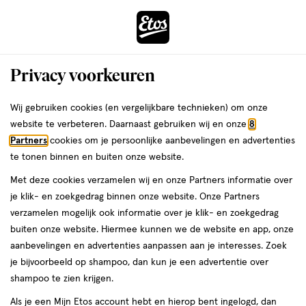
ga
Voor 22:00 uur besteld,
morgen in huis
naar
de
Menu
hoofd
Zoeken
Privacy voorkeuren
content
›
›
ga
Interactie
naar
Wij gebruiken cookies (en vergelijkbare technieken) om onze
Je
Ovulatietesten
Alles van Clearblue
met
de
website te verbeteren. Daarnaast gebruiken wij en onze
8
bent
Clearblue Geavanceerde Digitale
dit
zoekbalk
Partners
cookies om je persoonlijke aanbevelingen en advertenties
ers
Weleda
hier:
veld
ga
Ovulatietestset 10 stuks
te tonen binnen en buiten onze website.
opent
naar
Met deze cookies verzamelen wij en onze Partners informatie over
een
de
10
2
10 stuks
2/5
(1)
je klik- en zoekgedrag binnen onze website. Onze Partners
volledig
stuks,
footer
van
verzamelen mogelijk ook informatie over je klik- en zoekgedrag
venster
5
buiten onze website. Hiermee kunnen we de website en app, onze
met
toevoegen
sterren
aanbevelingen en advertenties aanpassen aan je interesses. Zoek
geavanceerde
aan
op
je bijvoorbeeld op shampoo, dan kun je een advertentie over
zoekopties
verlanglijst
basis
shampoo te zien krijgen.
van
Als je een Mijn Etos account hebt en hierop bent ingelogd, dan
1