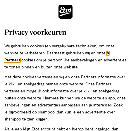
ga
Voor 22:00 uur besteld,
morgen in huis
naar
de
Menu
hoofd
Zoeken
Privacy voorkeuren
content
›
›
ga
Interactie
naar
Wij gebruiken cookies (en vergelijkbare technieken) om onze
Je
Tandpasta
Alles van Colgate
met
de
website te verbeteren. Daarnaast gebruiken wij en onze
8
bent
Colgate Max White Charcoal
dit
zoekbalk
Partners
cookies om je persoonlijke aanbevelingen en advertenties
ers
Weleda
hier:
veld
ga
Tandpasta Mini 20 ML
te tonen binnen en buiten onze website.
opent
naar
Met deze cookies verzamelen wij en onze Partners informatie over
een
de
20
20 ML
pasta
je klik- en zoekgedrag binnen onze website. Onze Partners
volledig
ML,
footer
verzamelen mogelijk ook informatie over je klik- en zoekgedrag
venster
pasta
4+1
buiten onze website. Hiermee kunnen we de website en app, onze
toevoegen
met
gratis
aanbevelingen en advertenties aanpassen aan je interesses. Zoek
aan
geavanceerde
je bijvoorbeeld op shampoo, dan kun je een advertentie over
verlanglijst
zoekopties
shampoo te zien krijgen.
Als je een Mijn Etos account hebt en hierop bent ingelogd, dan