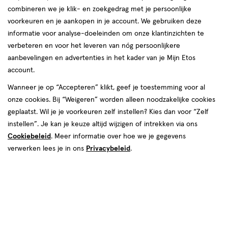
combineren we je klik- en zoekgedrag met je persoonlijke
voorkeuren en je aankopen in je account. We gebruiken deze
informatie voor analyse-doeleinden om onze klantinzichten te
verbeteren en voor het leveren van nóg persoonlijkere
aanbevelingen en advertenties in het kader van je Mijn Etos
account.
Wanneer je op “Accepteren” klikt, geef je toestemming voor al
€ 1.65
1
.
65
onze cookies. Bij “Weigeren” worden alleen noodzakelijke cookies
4+1 gratis
Product
geplaatst. Wil je je voorkeuren zelf instellen? Kies dan voor “Zelf
badge
Je bespaart €1,65 bij 5 stuks
instellen”. Je kan je keuze altijd wijzigen of intrekken via ons
tooltip
Cookiebeleid
. Meer informatie over hoe we je gegevens
Online op voorraad
verwerken lees je in ons
Privacybeleid
.
Vóór 22:00 uur besteld, morgen in huis
5
In mijn winkelmandje
verhoog
aantal
met
één