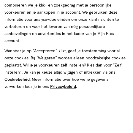
combineren we je klik- en zoekgedrag met je persoonlijke
reviews
voorkeuren en je aankopen in je account. We gebruiken deze
informatie voor analyse-doeleinden om onze klantinzichten te
verbeteren en voor het leveren van nóg persoonlijkere
aanbevelingen en advertenties in het kader van je Mijn Etos
€ 6.99
6
.
99
3+3 gratis
Product
account.
badge
Je bespaart €20,97 bij 6 stuks
Wanneer je op “Accepteren” klikt, geef je toestemming voor al
tooltip
onze cookies. Bij “Weigeren” worden alleen noodzakelijke cookies
Spaar 2 Air Miles
geplaatst. Wil je je voorkeuren zelf instellen? Kies dan voor “Zelf
instellen”. Je kan je keuze altijd wijzigen of intrekken via ons
Online op voorraad
Cookiebeleid
. Meer informatie over hoe we je gegevens
Vóór 22:00 uur besteld, morgen in huis
verwerken lees je in ons
Privacybeleid
.
6
In mijn winkelmandje
verhoog
aantal
met
één
,