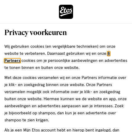
ga
Voor 22:00 uur besteld, maandag in huis
naar
de
Menu
hoofd
Zoeken
Privacy voorkeuren
content
›
›
ga
Interactie
naar
Wij gebruiken cookies (en vergelijkbare technieken) om onze
Je
Tandpasta
Alles van Colgate
met
de
website te verbeteren. Daarnaast gebruiken wij en onze
8
bent
Colgate Max White Expert Original
dit
zoekbalk
Partners
cookies om je persoonlijke aanbevelingen en advertenties
ers
Weleda
hier:
veld
ga
Tandpasta 75 ML
te tonen binnen en buiten onze website.
opent
naar
Met deze cookies verzamelen wij en onze Partners informatie over
een
de
75
4.3
75 ML
pasta
4.3/5
(24)
je klik- en zoekgedrag binnen onze website. Onze Partners
volledig
ML,
footer
van
verzamelen mogelijk ook informatie over je klik- en zoekgedrag
venster
pasta
5
3+3
buiten onze website. Hiermee kunnen we de website en app, onze
met
toevoegen
sterren
gratis
aanbevelingen en advertenties aanpassen aan je interesses. Zoek
geavanceerde
aan
op
je bijvoorbeeld op shampoo, dan kun je een advertentie over
zoekopties
verlanglijst
basis
shampoo te zien krijgen.
van
Als je een Mijn Etos account hebt en hierop bent ingelogd, dan
24