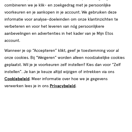
combineren we je klik- en zoekgedrag met je persoonlijke
voorkeuren en je aankopen in je account. We gebruiken deze
informatie voor analyse-doeleinden om onze klantinzichten te
verbeteren en voor het leveren van nóg persoonlijkere
aanbevelingen en advertenties in het kader van je Mijn Etos
€ 28.00
28
.
00
account.
Spaar 11 Air Miles
Wanneer je op “Accepteren” klikt, geef je toestemming voor al
onze cookies. Bij “Weigeren” worden alleen noodzakelijke cookies
Online op voorraad
geplaatst. Wil je je voorkeuren zelf instellen? Kies dan voor “Zelf
Voor 22:00 besteld, maandag in huis
instellen”. Je kan je keuze altijd wijzigen of intrekken via ons
Cookiebeleid
. Meer informatie over hoe we je gegevens
verwerken lees je in ons
Privacybeleid
.
1
In mijn winkelmandje
verhoog
aantal
met
één
,
Bijna
Gratis
bezorging vanaf €35