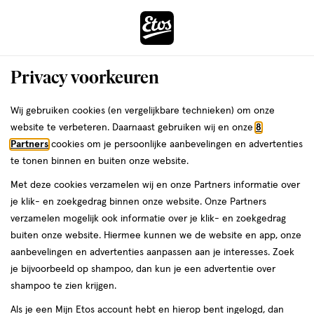
ga
Voor 22:00 uur besteld, maandag in huis
naar
de
Menu
hoofd
Zoeken
Privacy voorkeuren
content
›
›
ga
Interactie
naar
Wij gebruiken cookies (en vergelijkbare technieken) om onze
Je
Shampoo
Alles van Color Wow
met
de
website te verbeteren. Daarnaast gebruiken wij en onze
8
bent
Color Wow Color Security Shampoo
dit
zoekbalk
Partners
cookies om je persoonlijke aanbevelingen en advertenties
ers
Weleda
hier:
veld
ga
250 ML
te tonen binnen en buiten onze website.
opent
naar
Met deze cookies verzamelen wij en onze Partners informatie over
een
de
250
250 ML
je klik- en zoekgedrag binnen onze website. Onze Partners
volledig
ML,
footer
verzamelen mogelijk ook informatie over je klik- en zoekgedrag
venster
buiten onze website. Hiermee kunnen we de website en app, onze
toevoegen
met
aanbevelingen en advertenties aanpassen aan je interesses. Zoek
aan
geavanceerde
je bijvoorbeeld op shampoo, dan kun je een advertentie over
verlanglijst
zoekopties
shampoo te zien krijgen.
Als je een Mijn Etos account hebt en hierop bent ingelogd, dan