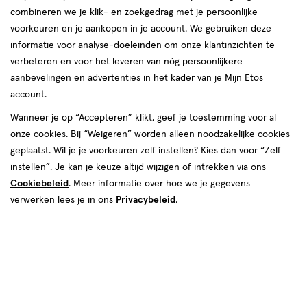
combineren we je klik- en zoekgedrag met je persoonlijke
reviews
voorkeuren en je aankopen in je account. We gebruiken deze
informatie voor analyse-doeleinden om onze klantinzichten te
verbeteren en voor het leveren van nóg persoonlijkere
aanbevelingen en advertenties in het kader van je Mijn Etos
account.
Wanneer je op “Accepteren” klikt, geef je toestemming voor al
€ 7.09
7
.
onze cookies. Bij “Weigeren” worden alleen noodzakelijke cookies
09
geplaatst. Wil je je voorkeuren zelf instellen? Kies dan voor “Zelf
instellen”. Je kan je keuze altijd wijzigen of intrekken via ons
Spaar 2 Air Miles
Cookiebeleid
. Meer informatie over hoe we je gegevens
Online bijna uitverkocht
verwerken lees je in ons
Privacybeleid
.
Vóór 22:00 uur besteld, morgen in huis
1
In mijn winkelmandje
verhoog
aantal
met