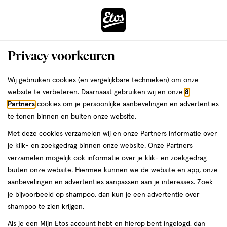
ga
Voor 22:00 uur besteld,
morgen in huis
naar
de
Menu
hoofd
Zoeken
Privacy voorkeuren
content
›
›
ga
Interactie
naar
Wij gebruiken cookies (en vergelijkbare technieken) om onze
Je
Likdoornpleisters
Alles van Compeed
met
de
website te verbeteren. Daarnaast gebruiken wij en onze
8
bent
Compeed Likdoorn Pleisters Medium
dit
zoekbalk
Partners
cookies om je persoonlijke aanbevelingen en advertenties
ers
Weleda
hier:
veld
ga
Pleisters 10 stuks
te tonen binnen en buiten onze website.
opent
naar
Met deze cookies verzamelen wij en onze Partners informatie over
een
de
medisch
4
medisch hulpmiddel
Medium
10 stuks
pleister
4/5
(1)
je klik- en zoekgedrag binnen onze website. Onze Partners
volledig
hulpmiddel,
footer
van
verzamelen mogelijk ook informatie over je klik- en zoekgedrag
venster
Medium,
5
buiten onze website. Hiermee kunnen we de website en app, onze
10
met
toevoegen
sterren
aanbevelingen en advertenties aanpassen aan je interesses. Zoek
stuks,
geavanceerde
aan
op
je bijvoorbeeld op shampoo, dan kun je een advertentie over
pleister
zoekopties
verlanglijst
basis
shampoo te zien krijgen.
van
Als je een Mijn Etos account hebt en hierop bent ingelogd, dan
1