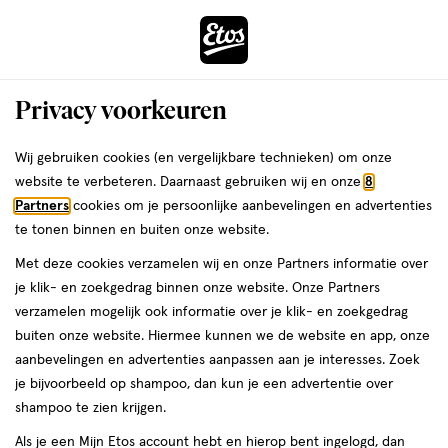
ga
Voor 22:00 uur besteld, maandag in huis
naar
de
Menu
hoofd
Zoeken
Privacy voorkeuren
content
›
›
ga
Interactie
naar
Wij gebruiken cookies (en vergelijkbare technieken) om onze
Je
Overige hulpmiddelen
Alles van Curalyn
met
de
website te verbeteren. Daarnaast gebruiken wij en onze
8
bent
Curalyn Pilsplijter
dit
zoekbalk
Partners
cookies om je persoonlijke aanbevelingen en advertenties
ers
Weleda
hier:
veld
ga
te tonen binnen en buiten onze website.
1
1 stuk
opent
naar
Met deze cookies verzamelen wij en onze Partners informatie over
stuk,
een
de
je klik- en zoekgedrag binnen onze website. Onze Partners
volledig
footer
toevoegen
verzamelen mogelijk ook informatie over je klik- en zoekgedrag
venster
aan
buiten onze website. Hiermee kunnen we de website en app, onze
met
verlanglijst
aanbevelingen en advertenties aanpassen aan je interesses. Zoek
geavanceerde
je bijvoorbeeld op shampoo, dan kun je een advertentie over
zoekopties
shampoo te zien krijgen.
Als je een Mijn Etos account hebt en hierop bent ingelogd, dan