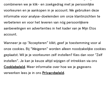
combineren we je klik- en zoekgedrag met je persoonlijke
voorkeuren en je aankopen in je account. We gebruiken deze
informatie voor analyse-doeleinden om onze klantinzichten te
€ 3.99
3
.
99
verbeteren en voor het leveren van nóg persoonlijkere
aanbevelingen en advertenties in het kader van je Mijn Etos
Spaar 1 Air Mile
account.
Wanneer je op “Accepteren” klikt, geef je toestemming voor al
Online op voorraad
onze cookies. Bij “Weigeren” worden alleen noodzakelijke cookies
Voor 22:00 besteld, maandag in huis
geplaatst. Wil je je voorkeuren zelf instellen? Kies dan voor “Zelf
instellen”. Je kan je keuze altijd wijzigen of intrekken via ons
Cookiebeleid
1
. Meer informatie over hoe we je gegevens
In mijn winkelmandje
verhoog
verwerken lees je in ons
Privacybeleid
.
aantal
met
één
,
Bijna
Gratis
bezorging vanaf €35
uitverkocht!
Er