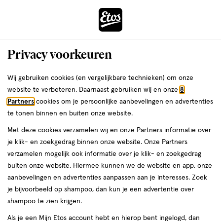
ga
Voor 22:00 uur besteld, maandag in huis
naar
de
Menu
hoofd
Zoeken
Privacy voorkeuren
content
›
›
ga
Interactie
naar
Wij gebruiken cookies (en vergelijkbare technieken) om onze
Je
Speciale huidverzorging
Alles van Curanol
met
de
website te verbeteren. Daarnaast gebruiken wij en onze
8
bent
Curanol Tabletten 40 stuks
dit
zoekbalk
Partners
cookies om je persoonlijke aanbevelingen en advertenties
ers
Weleda
hier:
veld
ga
te tonen binnen en buiten onze website.
40
40 stuks
tablet
opent
naar
Met deze cookies verzamelen wij en onze Partners informatie over
stuks,
een
de
tablet
je klik- en zoekgedrag binnen onze website. Onze Partners
volledig
footer
toevoegen
verzamelen mogelijk ook informatie over je klik- en zoekgedrag
venster
aan
buiten onze website. Hiermee kunnen we de website en app, onze
met
verlanglijst
aanbevelingen en advertenties aanpassen aan je interesses. Zoek
geavanceerde
je bijvoorbeeld op shampoo, dan kun je een advertentie over
zoekopties
shampoo te zien krijgen.
Als je een Mijn Etos account hebt en hierop bent ingelogd, dan