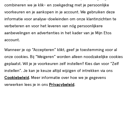
combineren we je klik- en zoekgedrag met je persoonlijke
voorkeuren en je aankopen in je account. We gebruiken deze
informatie voor analyse-doeleinden om onze klantinzichten te
€ 6.99
6
.
99
verbeteren en voor het leveren van nóg persoonlijkere
aanbevelingen en advertenties in het kader van je Mijn Etos
Spaar 2 Air Miles
account.
Wanneer je op “Accepteren” klikt, geef je toestemming voor al
Online op voorraad
onze cookies. Bij “Weigeren” worden alleen noodzakelijke cookies
Voor 22:00 besteld, maandag in huis
geplaatst. Wil je je voorkeuren zelf instellen? Kies dan voor “Zelf
instellen”. Je kan je keuze altijd wijzigen of intrekken via ons
Cookiebeleid
1
. Meer informatie over hoe we je gegevens
In mijn winkelmandje
verhoog
verwerken lees je in ons
Privacybeleid
.
aantal
met
één
,
Bijna
Gratis
bezorging vanaf €35
uitverkocht!
Er