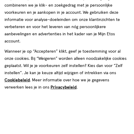
combineren we je klik- en zoekgedrag met je persoonlijke
voorkeuren en je aankopen in je account. We gebruiken deze
informatie voor analyse-doeleinden om onze klantinzichten te
verbeteren en voor het leveren van nóg persoonlijkere
aanbevelingen en advertenties in het kader van je Mijn Etos
account.
€ 14.99
14
.
99
Wanneer je op “Accepteren” klikt, geef je toestemming voor al
onze cookies. Bij “Weigeren” worden alleen noodzakelijke cookies
Spaar 5 Air Miles
geplaatst. Wil je je voorkeuren zelf instellen? Kies dan voor “Zelf
instellen”. Je kan je keuze altijd wijzigen of intrekken via ons
Online op voorraad
Cookiebeleid
. Meer informatie over hoe we je gegevens
Vóór 22:00 uur besteld, morgen in huis
verwerken lees je in ons
Privacybeleid
.
1
In mijn winkelmandje
verhoog
aantal
met
één