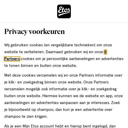
ga
Voor 22:00 uur besteld,
morgen in huis
naar
de
Menu
hoofd
Zoeken
Privacy voorkeuren
content
›
›
ga
Interactie
naar
Wij gebruiken cookies (en vergelijkbare technieken) om onze
Je
Gezichtsverzorging
Alles van Curél
met
de
website te verbeteren. Daarnaast gebruiken wij en onze
8
bent
Curél Deep Moisture Spray mini
dit
zoekbalk
Partners
cookies om je persoonlijke aanbevelingen en advertenties
ers
Weleda
hier:
veld
ga
te tonen binnen en buiten onze website.
60
60 ML
opent
naar
Met deze cookies verzamelen wij en onze Partners informatie over
ML,
een
de
je klik- en zoekgedrag binnen onze website. Onze Partners
volledig
footer
toevoegen
verzamelen mogelijk ook informatie over je klik- en zoekgedrag
venster
aan
buiten onze website. Hiermee kunnen we de website en app, onze
met
verlanglijst
aanbevelingen en advertenties aanpassen aan je interesses. Zoek
geavanceerde
je bijvoorbeeld op shampoo, dan kun je een advertentie over
zoekopties
shampoo te zien krijgen.
Als je een Mijn Etos account hebt en hierop bent ingelogd, dan