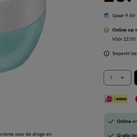
Spaar 9 Air
'Bekijk winkelvoorraad'
Online op 
Vóór 22:00 
Beperkt bes
<p>Dit
product
is
1
niet
in
alle
winkels
te
koop.
Online
e
Gebruik
de
gcrème voor de droge en
Gratis
be