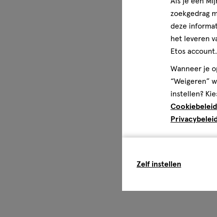
Als je een Mi
zoekgedrag me
deze informat
het leveren v
Etos account.
Wanneer je op
“Weigeren” wo
instellen? Kie
Cookiebeleid
Privacybelei
Zelf instellen