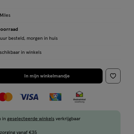
 Miles
voorraad
uur besteld, morgen in huis
chikbaar in winkels
In mijn winkelmandje
verhoog
toevoege
aantal
aan
met
verlanglijs
één
,
Bijna
n in
geselecteerde winkels
verkrijgbaar
uitverkocht!
zorging vanaf €35
Er