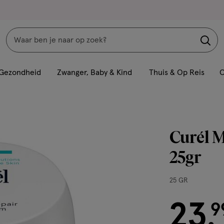
Zoeken
Interactie
met
Gezondheid
Zwanger, Baby & Kind
Thuis & Op Reis
C
dit
veld
opent
een
Curél M
volledig
venster
25gr
met
geavanceerde
25
25 GR
zoekopties
GR,
23
€ 23.99
9
.