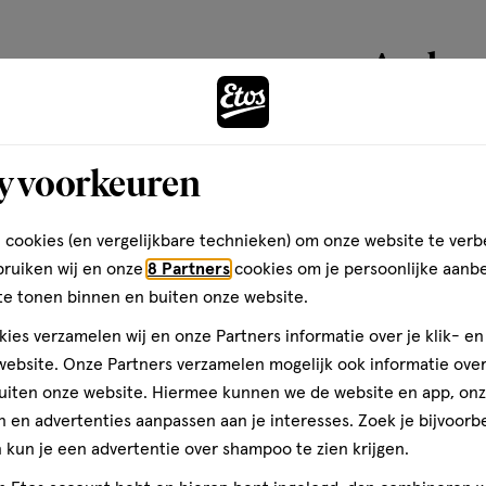
basis
van
Andere
2483
reviews
toevoegen
y voorkeuren
aan
verlanglijst
 cookies (en vergelijkbare technieken) om onze website te verb
bruiken wij en onze
8 Partners
cookies om je persoonlijke aanb
te tonen binnen en buiten onze website.
ies verzamelen wij en onze Partners informatie over je klik- e
ebsite. Onze Partners verzamelen mogelijk ook informatie over 
uiten onze website. Hiermee kunnen we de website en app, on
 en advertenties aanpassen aan je interesses. Zoek je bijvoorb
kun je een advertentie over shampoo te zien krijgen.