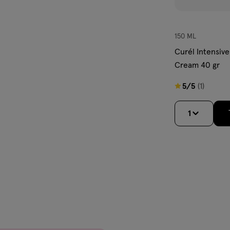
150 ML
Curél Intensive
Cream 40 gr
5
5/5
(1)
van
5
1
sterren
op
basis
van
1
reviews