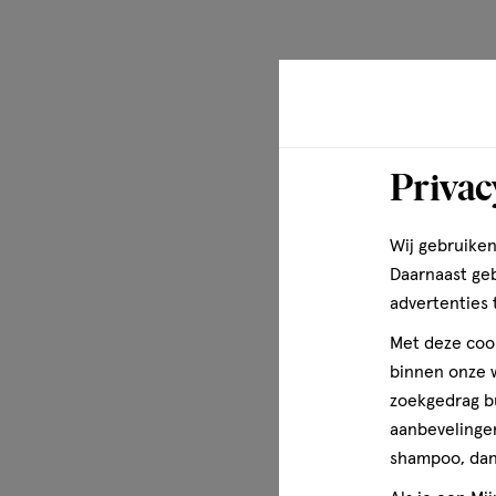
Privac
Wij gebruiken
Daarnaast ge
advertenties 
Met deze cook
binnen onze w
zoekgedrag b
aanbevelingen
shampoo, dan 