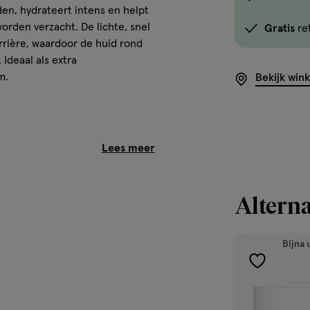
den, hydrateert intens en helpt
optie
worden verzacht. De lichte, snel
Gratis
re
<em
rrière, waardoor de huid rond
onclick="docum
Ideaal als extra
button-
m.
Bekijk win
-
link.button-
-
icon.c-
store-
stock__link.js-
store-
Alterna
stock-
link').click()">'B
Bijna 
winkelvoorraad
om
toevoegen
hoeveelheid aan rond de ogen en
te
aan
rijk je de crème vanuit de
zien
verlanglijst