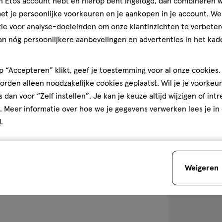
jn Etos account hebt en hierop bent ingelogd, dan combineren w
150 ML
t je persoonlijke voorkeuren en je aankopen in je account. W
Curél Hydratin
ie voor analyse-doeleinden om onze klantinzichten te verbeter
150ML
an nóg persoonlijkere aanbevelingen en advertenties in het kade
1
 “Accepteren” klikt, geef je toestemming voor al onze cookies. 
rden alleen noodzakelijke cookies geplaatst. Wil je je voorkeur
s dan voor “Zelf instellen”. Je kan je keuze altijd wijzigen of int
toevoegen
. Meer informatie over hoe we je gegevens verwerken lees je in
aan
d
.
verlanglijst
Weigeren