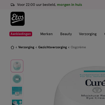
ga
Voor 22:00 uur besteld,
morgen in huis
naar
de
hoofd
content
ga
Merken
Beauty
Verzorging
Aanbiedingen
naar
de
Je
Verzorging
Gezichtsverzorging
Oogcrème
zoekbalk
bent
ga
hier:
naar
de
footer