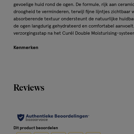
gevoelige huid rond de ogen. De formule, rijk aan cerami
droogheid te verminderen, terwijl fijne lijntjes zichtbaar 
absorberende textuur ondersteunt de natuurlijke huidba
de ogen langdurig gehydrateerd en comfortabel aanvoelt. 
verzorgingsstap na het Curél Double Moisturising-systee
Kenmerken
pH-neutraal
Zonder parfum
Zonder kleurstoffen
Zonder alcohol
Reviews
Gebruik
Breng na het aanbrengen van je moisturizer een kleine 
dep deze zachtjes in de huid. Voor het beste resultaat st
Dit product beoordelen
binnenste ooghoek naar buiten toe.