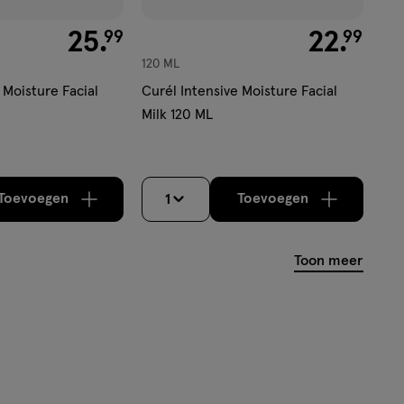
€ 25.99
25
.
€ 22.99
22
.
99
99
120 ML
 Moisture Facial
Curél Intensive Moisture Facial
Milk 120 ML
Toevoegen
Toevoegen
1
verhoog aantal met één
,
Bijna uitverkocht!
verhoog aantal m
Er zijn nog
Toon meer