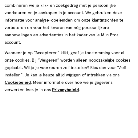
combineren we je klik- en zoekgedrag met je persoonlijke
voorkeuren en je aankopen in je account. We gebruiken deze
informatie voor analyse-doeleinden om onze klantinzichten te
verbeteren en voor het leveren van nóg persoonlijkere
aanbevelingen en advertenties in het kader van je Mijn Etos
account.
Wanneer je op “Accepteren” klikt, geef je toestemming voor al
van € 29.99 voor € 17.99
29
.
99
onze cookies. Bij “Weigeren” worden alleen noodzakelijke cookies
40% korting
Product
17
.
99
geplaatst. Wil je je voorkeuren zelf instellen? Kies dan voor “Zelf
badge
Je bespaart €12
instellen”. Je kan je keuze altijd wijzigen of intrekken via ons
tooltip
Cookiebeleid
. Meer informatie over hoe we je gegevens
verwerken lees je in ons
Privacybeleid
.
Spaar 7 Air Miles
Online op voorraad
Voor 22:00 besteld, maandag in huis
1
In mijn winkelmandje
verhoog