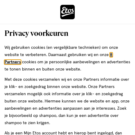
ga
Voor 22:00 uur besteld, maandag in huis
naar
de
Menu
hoofd
Zoeken
Privacy voorkeuren
content
›
›
ga
Interactie
naar
Wij gebruiken cookies (en vergelijkbare technieken) om onze
Je
Eau de Parfum
Alles van David Beckham
met
de
website te verbeteren. Daarnaast gebruiken wij en onze
8
bent
David Beckham True Instinct Eau De
dit
zoekbalk
Partners
cookies om je persoonlijke aanbevelingen en advertenties
ers
Weleda
hier:
veld
ga
Parfum 50 ML
te tonen binnen en buiten onze website.
opent
naar
Met deze cookies verzamelen wij en onze Partners informatie over
een
de
50
50 ML
spray
je klik- en zoekgedrag binnen onze website. Onze Partners
volledig
ML,
footer
verzamelen mogelijk ook informatie over je klik- en zoekgedrag
venster
spray
40%
buiten onze website. Hiermee kunnen we de website en app, onze
toevoegen
met
korting
aanbevelingen en advertenties aanpassen aan je interesses. Zoek
aan
geavanceerde
je bijvoorbeeld op shampoo, dan kun je een advertentie over
verlanglijst
zoekopties
shampoo te zien krijgen.
Als je een Mijn Etos account hebt en hierop bent ingelogd, dan