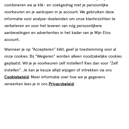
combineren we je klik- en zoekgedrag met je persoonlijke
reviews
voorkeuren en je aankopen in je account. We gebruiken deze
informatie voor analyse-doeleinden om onze klantinzichten te
verbeteren en voor het leveren van nóg persoonlijkere
aanbevelingen en advertenties in het kader van je Mijn Etos
€ 11.49
11
.
49
account.
Spaar 4 Air Miles
Wanneer je op “Accepteren” klikt, geef je toestemming voor al
onze cookies. Bij “Weigeren” worden alleen noodzakelijke cookies
Online op voorraad
geplaatst. Wil je je voorkeuren zelf instellen? Kies dan voor “Zelf
Vóór 22:00 uur besteld, morgen in huis
instellen”. Je kan je keuze altijd wijzigen of intrekken via ons
Cookiebeleid
. Meer informatie over hoe we je gegevens
verwerken lees je in ons
Privacybeleid
.
1
In mijn winkelmandje
verhoog
aantal
met
één
,
Bijna
Gratis
bezorging vanaf €35