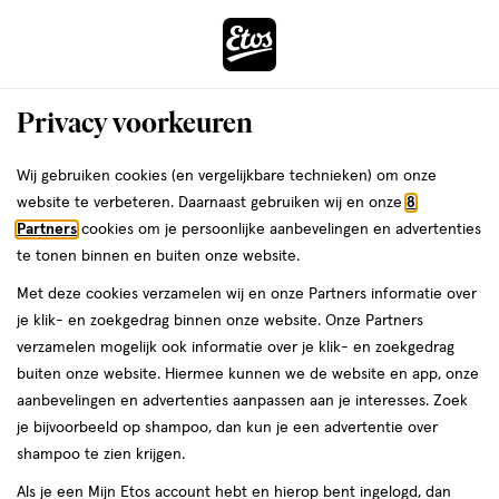
ga
Voor 22:00 uur besteld,
morgen in huis
naar
de
Menu
hoofd
Zoeken
Privacy voorkeuren
content
›
›
ga
Interactie
naar
Wij gebruiken cookies (en vergelijkbare technieken) om onze
Je
Baardverzorging
Alles van Vergulde Hand
met
de
website te verbeteren. Daarnaast gebruiken wij en onze
8
bent
De Vergulde Hand Originele
dit
zoekbalk
Partners
cookies om je persoonlijke aanbevelingen en advertenties
ers
Weleda
hier:
veld
ga
Scheerkwast
te tonen binnen en buiten onze website.
opent
naar
Met deze cookies verzamelen wij en onze Partners informatie over
een
de
1
4.5
1 stuk
4.5/5
(2)
je klik- en zoekgedrag binnen onze website. Onze Partners
volledig
stuk,
footer
van
verzamelen mogelijk ook informatie over je klik- en zoekgedrag
venster
5
buiten onze website. Hiermee kunnen we de website en app, onze
met
toevoegen
sterren
aanbevelingen en advertenties aanpassen aan je interesses. Zoek
geavanceerde
aan
op
je bijvoorbeeld op shampoo, dan kun je een advertentie over
zoekopties
verlanglijst
basis
shampoo te zien krijgen.
van
Als je een Mijn Etos account hebt en hierop bent ingelogd, dan
2