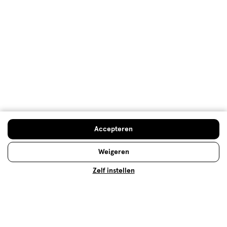
Baard trimmen en scheren voor
dummies
Een baard laten staan is helemaal hot. Een baard
trimmen is hotter. Want wie wil er nu rondlopen met
een pluizige baard die aan alle kanten uitsteekt?
Accepteren
Lees meer
Weigeren
Zelf instellen
Op zoek naar iets anders?
Baardverzorging
Assortiment