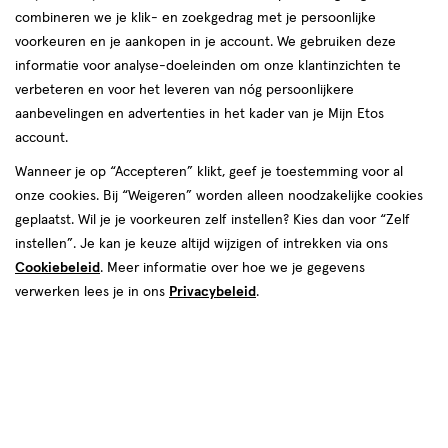
combineren we je klik- en zoekgedrag met je persoonlijke
voorkeuren en je aankopen in je account. We gebruiken deze
informatie voor analyse-doeleinden om onze klantinzichten te
€ 18.95
18
.
verbeteren en voor het leveren van nóg persoonlijkere
95
aanbevelingen en advertenties in het kader van je Mijn Etos
account.
Spaar 7 Air Miles
Wanneer je op “Accepteren” klikt, geef je toestemming voor al
Online op voorraad
onze cookies. Bij “Weigeren” worden alleen noodzakelijke cookies
Vóór 22:00 uur besteld, morgen in huis
geplaatst. Wil je je voorkeuren zelf instellen? Kies dan voor “Zelf
instellen”. Je kan je keuze altijd wijzigen of intrekken via ons
Cookiebeleid
. Meer informatie over hoe we je gegevens
1
In mijn winkelmandje
verhoog
verwerken lees je in ons
Privacybeleid
.
aantal
met
één
,
Bijna
Gratis
bezorging vanaf €35
uitverkocht!