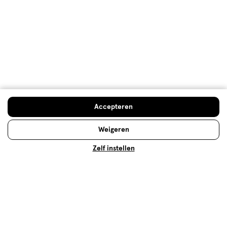
Ureum: wat is het en wat doet het
voor je huid?
Waarom zit 'ureum' vaak in
huidverzorgingsproducten? Waar is het precies goed
voor en zijn er ook bijwerkingen over bekend? Lees
Doe de huidcheck
snel verder!
Accepteren
Weigeren
Lees meer
Zelf instellen
Op zoek naar iets anders?
Assortiment
Bodycrème