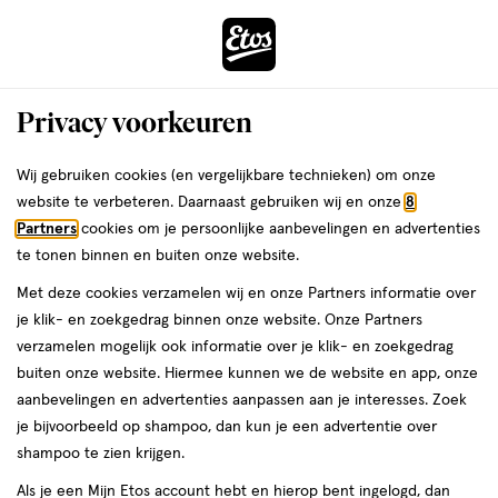
ga
Voor 22:00 uur besteld,
morgen in huis
naar
de
Menu
hoofd
Zoeken
Privacy voorkeuren
content
›
›
ga
Interactie
naar
Wij gebruiken cookies (en vergelijkbare technieken) om onze
Je
Bodycrème
Alles van Dermolin
met
de
website te verbeteren. Daarnaast gebruiken wij en onze
8
bent
Dermolin Bodycrème 300 ML
dit
zoekbalk
Partners
cookies om je persoonlijke aanbevelingen en advertenties
ers
Weleda
hier:
veld
ga
te tonen binnen en buiten onze website.
300
5
300 ML
crème
5/5
(1)
opent
naar
Met deze cookies verzamelen wij en onze Partners informatie over
ML,
van
een
de
crème
je klik- en zoekgedrag binnen onze website. Onze Partners
5
volledig
footer
verzamelen mogelijk ook informatie over je klik- en zoekgedrag
toevoegen
sterren
venster
buiten onze website. Hiermee kunnen we de website en app, onze
aan
op
met
aanbevelingen en advertenties aanpassen aan je interesses. Zoek
verlanglijst
basis
geavanceerde
je bijvoorbeeld op shampoo, dan kun je een advertentie over
van
zoekopties
shampoo te zien krijgen.
1
reviews
Als je een Mijn Etos account hebt en hierop bent ingelogd, dan