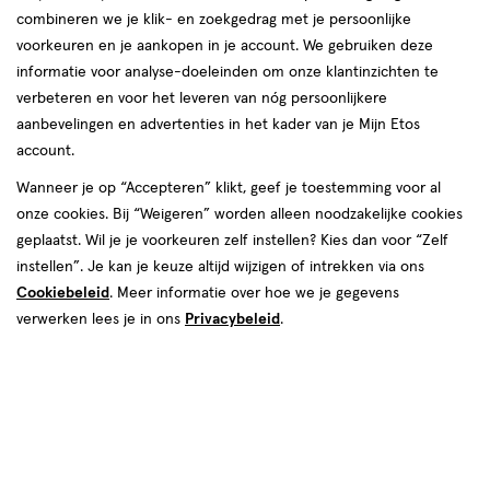
combineren we je klik- en zoekgedrag met je persoonlijke
voorkeuren en je aankopen in je account. We gebruiken deze
informatie voor analyse-doeleinden om onze klantinzichten te
verbeteren en voor het leveren van nóg persoonlijkere
aanbevelingen en advertenties in het kader van je Mijn Etos
account.
Wanneer je op “Accepteren” klikt, geef je toestemming voor al
€ 9.99
9
.
99
onze cookies. Bij “Weigeren” worden alleen noodzakelijke cookies
geplaatst. Wil je je voorkeuren zelf instellen? Kies dan voor “Zelf
Online op voorraad
instellen”. Je kan je keuze altijd wijzigen of intrekken via ons
Cookiebeleid
. Meer informatie over hoe we je gegevens
Vóór 22:00 uur besteld, morgen in huis
verwerken lees je in ons
Privacybeleid
.
1
In mijn winkelmandje
verhoog
aantal
met
één
,