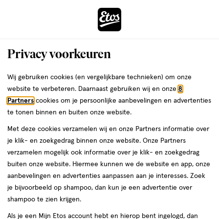
ga
Voor 22:00 uur besteld,
morgen in huis
naar
de
Menu
hoofd
Zoeken
Privacy voorkeuren
content
›
›
ga
Interactie
naar
Wij gebruiken cookies (en vergelijkbare technieken) om onze
Je
Wondverzorging
Alles van Dettol
met
de
website te verbeteren. Daarnaast gebruiken wij en onze
8
bent
Dettol Med Benzalkoniumchloride 2
dit
zoekbalk
Partners
cookies om je persoonlijke aanbevelingen en advertenties
ers
Weleda
hier:
veld
ga
MG/G Huidspray 100 ML
te tonen binnen en buiten onze website.
opent
naar
Met deze cookies verzamelen wij en onze Partners informatie over
een
de
geneesmiddel,
geneesmiddel
100 ML
spray
je klik- en zoekgedrag binnen onze website. Onze Partners
volledig
100
footer
verzamelen mogelijk ook informatie over je klik- en zoekgedrag
venster
ML,
buiten onze website. Hiermee kunnen we de website en app, onze
spray
toevoegen
met
aanbevelingen en advertenties aanpassen aan je interesses. Zoek
aan
geavanceerde
je bijvoorbeeld op shampoo, dan kun je een advertentie over
verlanglijst
zoekopties
shampoo te zien krijgen.
Als je een Mijn Etos account hebt en hierop bent ingelogd, dan