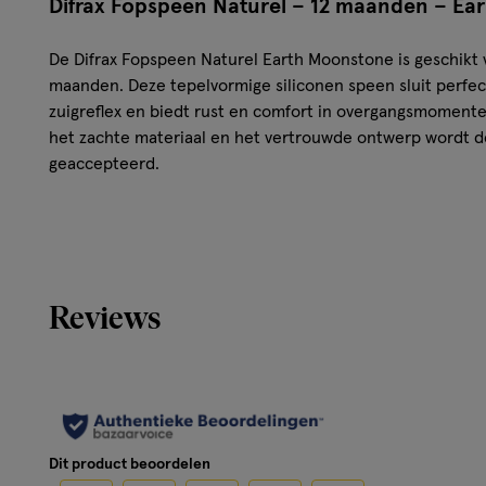
Difrax Fopspeen Naturel – 12 maanden – Ea
De Difrax Fopspeen Naturel Earth Moonstone is geschikt 
maanden. Deze tepelvormige siliconen speen sluit perfec
zuigreflex en biedt rust en comfort in overgangsmomenten
het zachte materiaal en het vertrouwde ontwerp wordt 
geaccepteerd.
Het vlindervormige schildje is licht van gewicht en laat het
zorgen voor voldoende luchtstroom, waardoor irritatie v
mond wordt voorkomen. De symmetrische speenvorm zorgt
goed ligt, ongeacht hoe je kindje hem pakt.
Reviews
Waarom kiezen voor deze fopspeen?
Geschikt voor kindjes vanaf 12 maanden
Tepelvormige speen ondersteunt natuurlijke zuigbeh
Gemaakt van zacht, BPA-vrij siliconenmateriaal
Dit product beoordelen
Ventilatiegaatjes voorkomen huidirritatie