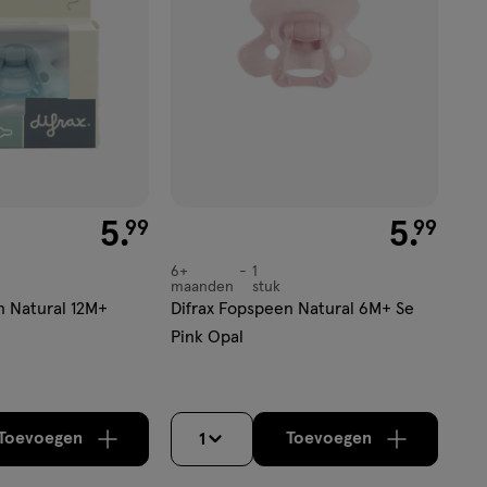
€ 5.99
5
.
€ 5.99
5
.
99
99
6+
1
6+
maanden
stuk
maanden,
n Natural 12M+
Difrax Fopspeen Natural 6M+ Se
Pink Opal
Toevoegen
Toevoegen
1
verhoog aantal met één
,
Bijna uitverkocht!
verhoog aantal m
Er zijn nog