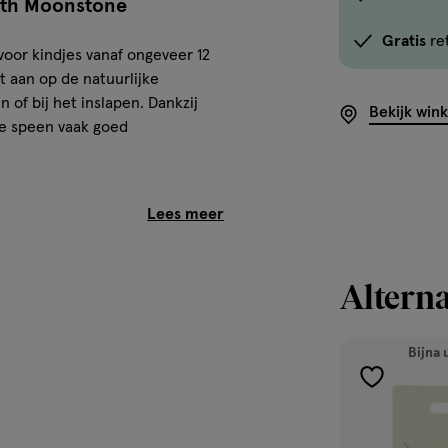
rth Moonstone
optie
Gratis
re
<em
voor kindjes vanaf ongeveer 12
onclick="docum
t aan op de natuurlijke
button-
 of bij het inslapen. Dankzij
Bekijk win
-
de speen vaak goed
link.button-
-
icon.c-
 neusje vrij. Ventilatiegaatjes
an de gevoelige huid rondom de
store-
 ervoor dat de speen altijd
stock__link.js-
store-
Alterna
stock-
link').click()">'B
Bijna 
winkelvoorraad
om
toevoegen
oefte
te
aan
zien
verlanglijst