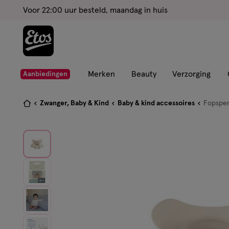
ga
Voor 22:00 uur besteld, maandag in huis
naar
de
hoofd
content
ga
Merken
Beauty
Verzorging
Aanbiedingen
naar
de
Je
Zwanger, Baby & Kind
Baby & kind accessoires
Fopspe
zoekbalk
bent
ga
hier:
naar
de
footer