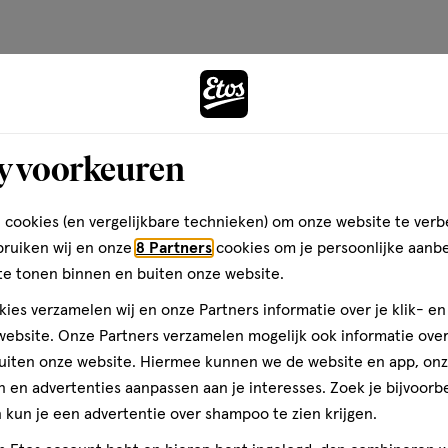
dachte babyproducten. In
op
 om jou en je kindje te
basis
rouwen als uitgangspunt.
van
Andere
1
reviews
y voorkeuren
toevoegen
aan
verlanglijst
 cookies (en vergelijkbare technieken) om onze website te verb
bruiken wij en onze
8 Partners
cookies om je persoonlijke aanb
te tonen binnen en buiten onze website.
ies verzamelen wij en onze Partners informatie over je klik- e
ebsite. Onze Partners verzamelen mogelijk ook informatie over 
uiten onze website. Hiermee kunnen we de website en app, on
 en advertenties aanpassen aan je interesses. Zoek je bijvoorb
kun je een advertentie over shampoo te zien krijgen.