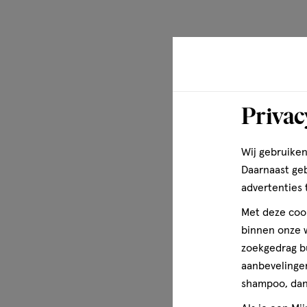
Difrax ontwikkelt al sinds 1967 veilige, stijlvolle en door
samenwerking met medische experts streeft Difrax ernaar
ondersteunen in elke ontwikkelfase, met comfort en vert
Privac
Wij gebruiken
Daarnaast ge
advertenties 
Met deze cook
binnen onze w
zoekgedrag b
aanbevelingen
shampoo, dan 