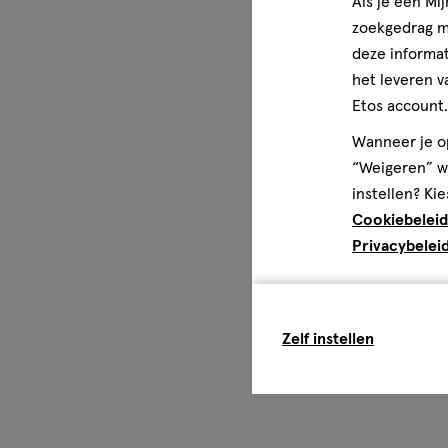
Als je een Mi
zoekgedrag me
deze informat
het leveren v
Etos account.
Wanneer je op
“Weigeren” wo
instellen? Kie
Cookiebeleid
Privacybelei
Zelf instellen