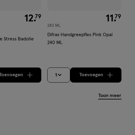
€ 12.79
12
.
€ 11.79
11
.
79
79
240 ML
Difrax Handgreepfles Pink Opal
 Stress Badolie
240 ML
Toevoegen
Toevoegen
1
verhoog aantal met één
,
Bijna uitverkocht!
verhoog aantal m
Er zijn nog
Toon meer