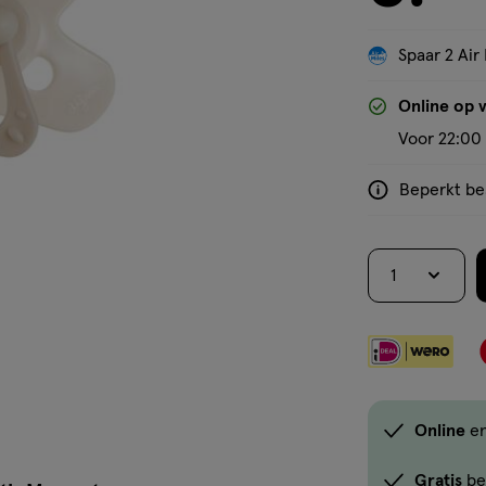
Spaar 2 Air 
'Bekijk winkelvoorraad'
Online op 
Voor 22:00 
Beperkt bes
<p>Dit
product
is
1
niet
in
alle
winkels
te
koop.
Online
en
Gebruik
de
Gratis
be