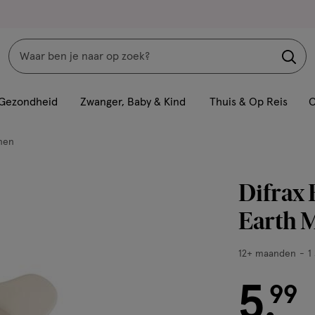
Zoeken
Interactie
met
Gezondheid
Zwanger, Baby & Kind
Thuis & Op Reis
C
dit
veld
nen
opent
een
Difrax 
volledig
venster
Earth 
met
geavanceerde
12+
12+ maanden
1
zoekopties
maanden,
5
1
€ 5.99
99
.
stuk,