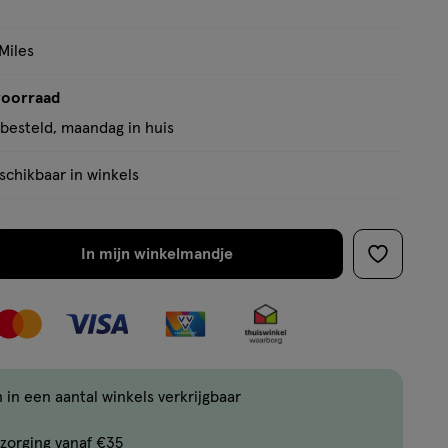
Miles
voorraad
besteld, maandag in huis
chikbaar in winkels
In mijn winkelmandje
verhoog
toevoege
aantal
aan
met
verlanglijs
één
,
Bijna
 in een aantal winkels verkrijgbaar
uitverkocht!
zorging vanaf €35
Er