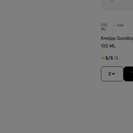
100
olie
olie
ML
Kneipp Goodbye
100 ML
5
5/5
(1)
van
5
2
sterren
op
basis
van
1
reviews