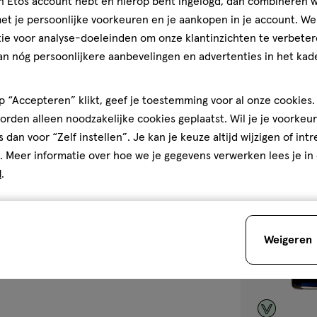
jn Etos account hebt en hierop bent ingelogd, dan combineren w
240 ML
t je persoonlijke voorkeuren en je aankopen in je account. W
Difrax Handgre
ie voor analyse-doeleinden om onze klantinzichten te verbeter
an nóg persoonlijkere aanbevelingen en advertenties in het kade
1
 “Accepteren” klikt, geef je toestemming voor al onze cookies. 
rden alleen noodzakelijke cookies geplaatst. Wil je je voorkeur
s dan voor “Zelf instellen”. Je kan je keuze altijd wijzigen of int
. Meer informatie over hoe we je gegevens verwerken lees je in
toevoegen
d
.
aan
verlanglijst
Weigeren