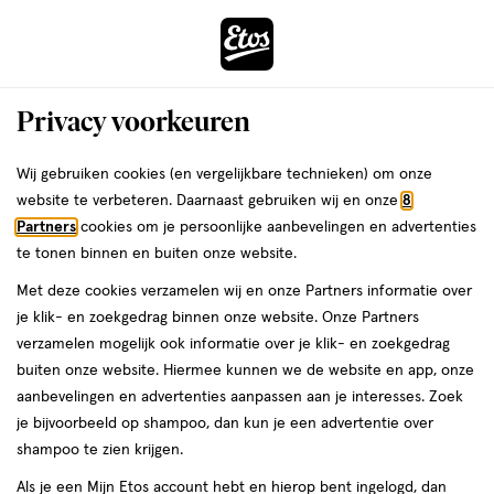
ga
Voor 22:00 uur besteld,
morgen in huis
naar
de
Menu
hoofd
Zoeken
Privacy voorkeuren
content
›
›
ga
Interactie
naar
Wij gebruiken cookies (en vergelijkbare technieken) om onze
Je
Fopspenen
Alles van Difrax
met
de
website te verbeteren. Daarnaast gebruiken wij en onze
8
bent
Difrax Fopspeen Natural 12M+ Se Lime
dit
zoekbalk
Partners
cookies om je persoonlijke aanbevelingen en advertenties
ers
Weleda
hier:
veld
ga
Emerald
te tonen binnen en buiten onze website.
opent
naar
Met deze cookies verzamelen wij en onze Partners informatie over
een
de
12+
12+ maanden
1 stuk
je klik- en zoekgedrag binnen onze website. Onze Partners
volledig
maanden,
footer
verzamelen mogelijk ook informatie over je klik- en zoekgedrag
venster
1
buiten onze website. Hiermee kunnen we de website en app, onze
stuk,
toevoegen
met
aanbevelingen en advertenties aanpassen aan je interesses. Zoek
aan
geavanceerde
je bijvoorbeeld op shampoo, dan kun je een advertentie over
verlanglijst
zoekopties
shampoo te zien krijgen.
Als je een Mijn Etos account hebt en hierop bent ingelogd, dan