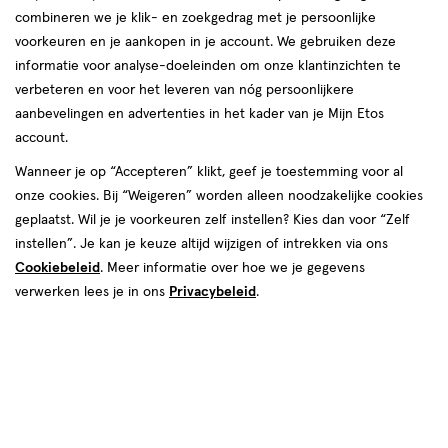
combineren we je klik- en zoekgedrag met je persoonlijke
voorkeuren en je aankopen in je account. We gebruiken deze
informatie voor analyse-doeleinden om onze klantinzichten te
verbeteren en voor het leveren van nóg persoonlijkere
aanbevelingen en advertenties in het kader van je Mijn Etos
account.
Wanneer je op “Accepteren” klikt, geef je toestemming voor al
€ 5.99
5
.
99
onze cookies. Bij “Weigeren” worden alleen noodzakelijke cookies
geplaatst. Wil je je voorkeuren zelf instellen? Kies dan voor “Zelf
Spaar 2 Air Miles
instellen”. Je kan je keuze altijd wijzigen of intrekken via ons
Cookiebeleid
. Meer informatie over hoe we je gegevens
Online op voorraad
verwerken lees je in ons
Privacybeleid
.
Vóór 22:00 uur besteld, morgen in huis
Beperkt beschikbaar in winkels
<p>Dit
product
is
1
In mijn winkelmandje
verhoog
niet