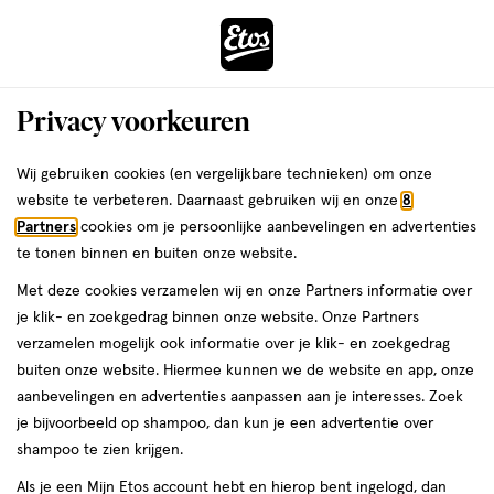
ga
Voor 22:00 uur besteld, maandag in huis
naar
de
Menu
hoofd
Zoeken
Privacy voorkeuren
content
›
›
ga
Interactie
naar
Wij gebruiken cookies (en vergelijkbare technieken) om onze
Je
Fopspenen
Alles van Difrax
met
de
website te verbeteren. Daarnaast gebruiken wij en onze
8
bent
Difrax LOVI Dynamic Fopspeen 18M+
dit
zoekbalk
Partners
cookies om je persoonlijke aanbevelingen en advertenties
ers
Weleda
hier:
veld
ga
Night & Day Boy 2 stuks
te tonen binnen en buiten onze website.
opent
naar
Met deze cookies verzamelen wij en onze Partners informatie over
een
de
18
18 + maanden
1 stuk
je klik- en zoekgedrag binnen onze website. Onze Partners
volledig
+
footer
verzamelen mogelijk ook informatie over je klik- en zoekgedrag
venster
maanden,
buiten onze website. Hiermee kunnen we de website en app, onze
1
toevoegen
met
aanbevelingen en advertenties aanpassen aan je interesses. Zoek
stuk,
aan
geavanceerde
je bijvoorbeeld op shampoo, dan kun je een advertentie over
verlanglijst
zoekopties
shampoo te zien krijgen.
Als je een Mijn Etos account hebt en hierop bent ingelogd, dan