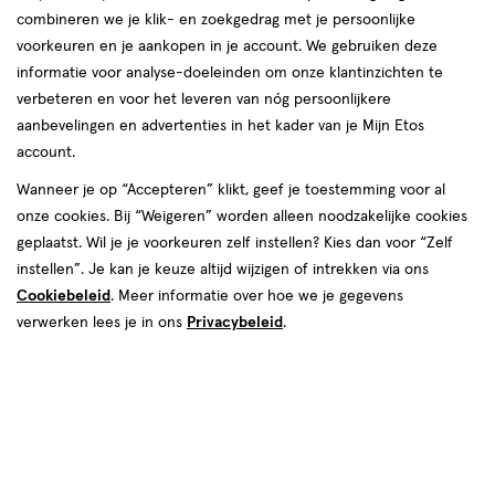
combineren we je klik- en zoekgedrag met je persoonlijke
voorkeuren en je aankopen in je account. We gebruiken deze
informatie voor analyse-doeleinden om onze klantinzichten te
verbeteren en voor het leveren van nóg persoonlijkere
aanbevelingen en advertenties in het kader van je Mijn Etos
account.
Wanneer je op “Accepteren” klikt, geef je toestemming voor al
€ 9.99
9
.
99
onze cookies. Bij “Weigeren” worden alleen noodzakelijke cookies
geplaatst. Wil je je voorkeuren zelf instellen? Kies dan voor “Zelf
Spaar 3 Air Miles
instellen”. Je kan je keuze altijd wijzigen of intrekken via ons
Cookiebeleid
. Meer informatie over hoe we je gegevens
Online op voorraad
verwerken lees je in ons
Privacybeleid
.
Voor 22:00 besteld, maandag in huis
Beperkt beschikbaar in winkels
<p>Dit
product
is
1
In mijn winkelmandje
verhoog
niet