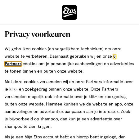
ga
Voor 22:00 uur besteld,
morgen in huis
naar
de
Menu
hoofd
Zoeken
Privacy voorkeuren
content
›
›
ga
Interactie
naar
Wij gebruiken cookies (en vergelijkbare technieken) om onze
Je
Spenen
Alles van Difrax
met
de
website te verbeteren. Daarnaast gebruiken wij en onze
8
bent
Difrax LOVI Mammafeel Flessenspeen
dit
zoekbalk
Partners
cookies om je persoonlijke aanbevelingen en advertenties
ers
Weleda
hier:
veld
ga
3M+ Slow
te tonen binnen en buiten onze website.
opent
naar
Met deze cookies verzamelen wij en onze Partners informatie over
een
de
3+
3+ maanden
1 stuk
je klik- en zoekgedrag binnen onze website. Onze Partners
volledig
maanden,
footer
verzamelen mogelijk ook informatie over je klik- en zoekgedrag
venster
1
buiten onze website. Hiermee kunnen we de website en app, onze
stuk,
toevoegen
met
aanbevelingen en advertenties aanpassen aan je interesses. Zoek
aan
geavanceerde
je bijvoorbeeld op shampoo, dan kun je een advertentie over
verlanglijst
zoekopties
shampoo te zien krijgen.
Als je een Mijn Etos account hebt en hierop bent ingelogd, dan