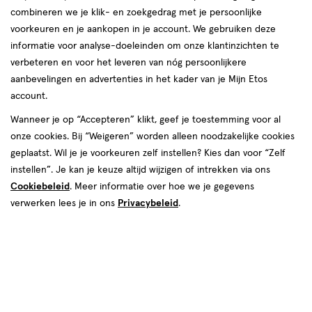
combineren we je klik- en zoekgedrag met je persoonlijke
voorkeuren en je aankopen in je account. We gebruiken deze
informatie voor analyse-doeleinden om onze klantinzichten te
verbeteren en voor het leveren van nóg persoonlijkere
aanbevelingen en advertenties in het kader van je Mijn Etos
account.
Wanneer je op “Accepteren” klikt, geef je toestemming voor al
€ 8.99
8
.
99
onze cookies. Bij “Weigeren” worden alleen noodzakelijke cookies
geplaatst. Wil je je voorkeuren zelf instellen? Kies dan voor “Zelf
Spaar 3 Air Miles
instellen”. Je kan je keuze altijd wijzigen of intrekken via ons
Cookiebeleid
. Meer informatie over hoe we je gegevens
Online op voorraad
verwerken lees je in ons
Privacybeleid
.
Vóór 22:00 uur besteld, morgen in huis
1
In mijn winkelmandje
verhoog
aantal
met