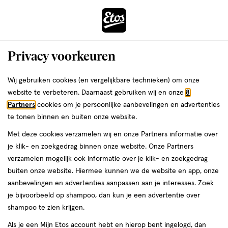
ga
Voor 22:00 uur besteld,
morgen in huis
naar
de
Menu
hoofd
Zoeken
Privacy voorkeuren
content
›
›
ga
Interactie
naar
Wij gebruiken cookies (en vergelijkbare technieken) om onze
Je
Eau de Parfum
Alles van Dolce and Gabbana
met
de
website te verbeteren. Daarnaast gebruiken wij en onze
8
bent
Dolce & Gabbana Devotion Eau De
dit
zoekbalk
Partners
cookies om je persoonlijke aanbevelingen en advertenties
ers
Weleda
hier:
veld
ga
Parfum 30 ML
te tonen binnen en buiten onze website.
opent
naar
Met deze cookies verzamelen wij en onze Partners informatie over
een
de
30
30 ML
spray
je klik- en zoekgedrag binnen onze website. Onze Partners
volledig
ML,
footer
verzamelen mogelijk ook informatie over je klik- en zoekgedrag
venster
spray
buiten onze website. Hiermee kunnen we de website en app, onze
toevoegen
met
aanbevelingen en advertenties aanpassen aan je interesses. Zoek
aan
geavanceerde
je bijvoorbeeld op shampoo, dan kun je een advertentie over
verlanglijst
zoekopties
shampoo te zien krijgen.
Als je een Mijn Etos account hebt en hierop bent ingelogd, dan