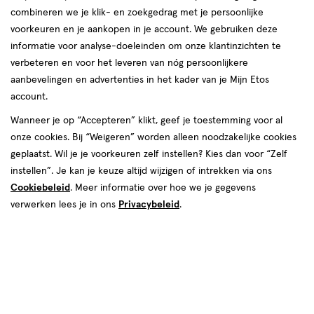
combineren we je klik- en zoekgedrag met je persoonlijke
voorkeuren en je aankopen in je account. We gebruiken deze
informatie voor analyse-doeleinden om onze klantinzichten te
verbeteren en voor het leveren van nóg persoonlijkere
aanbevelingen en advertenties in het kader van je Mijn Etos
account.
Wanneer je op “Accepteren” klikt, geef je toestemming voor al
van € 80.00 voor € 62.99
Adviesprijs*:
80
.
00
onze cookies. Bij “Weigeren” worden alleen noodzakelijke cookies
*Aanbevolen verkoopprijs leverancier
geplaatst. Wil je je voorkeuren zelf instellen? Kies dan voor “Zelf
62
.
99
instellen”. Je kan je keuze altijd wijzigen of intrekken via ons
Cookiebeleid
. Meer informatie over hoe we je gegevens
Spaar 25 Air Miles
verwerken lees je in ons
Privacybeleid
.
Online op voorraad
Vóór 22:00 uur besteld, morgen in huis
1
In mijn winkelmandje
verhoog
aantal