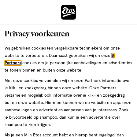
ga
Voor 22:00 uur besteld, maandag in huis
naar
de
Menu
hoofd
Zoeken
Privacy voorkeuren
content
›
›
ga
Interactie
naar
Wij gebruiken cookies (en vergelijkbare technieken) om onze
Je
Eau de Toilette
Alles van Dolce and Gabbana
met
de
website te verbeteren. Daarnaast gebruiken wij en onze
8
bent
Dolce & Gabbana Light Blue Eau De
dit
zoekbalk
Partners
cookies om je persoonlijke aanbevelingen en advertenties
ers
Weleda
hier:
veld
ga
Toilette 50 ML
te tonen binnen en buiten onze website.
opent
naar
Met deze cookies verzamelen wij en onze Partners informatie over
een
de
50
3.8
50 ML
spray
3.8/5
(4)
je klik- en zoekgedrag binnen onze website. Onze Partners
volledig
ML,
footer
van
verzamelen mogelijk ook informatie over je klik- en zoekgedrag
venster
spray
5
buiten onze website. Hiermee kunnen we de website en app, onze
met
toevoegen
sterren
aanbevelingen en advertenties aanpassen aan je interesses. Zoek
geavanceerde
aan
op
je bijvoorbeeld op shampoo, dan kun je een advertentie over
zoekopties
verlanglijst
basis
shampoo te zien krijgen.
van
Als je een Mijn Etos account hebt en hierop bent ingelogd, dan
4