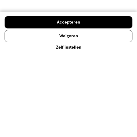
jou!
Ben je dol op parfum, maar kun je niet kiezen tussen
het grote aanbod aan geurtjes? Ontdek welk parfum
het beste bij je past met onze geurenwijzer!
Accepteren
Weigeren
Lees meer
Zelf instellen
Op zoek naar iets anders?
Eau de Toilette
Assortiment
Cadeaus voor haar
500+ winkels
, altijd in de buurt
Trending
producten en merken