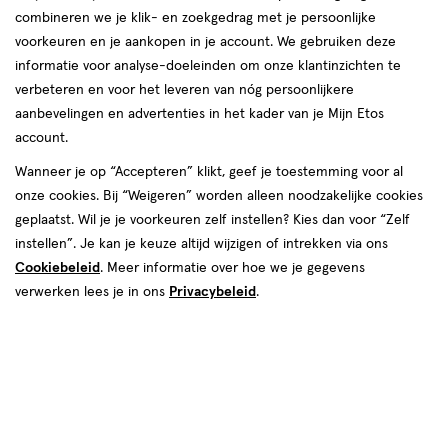
combineren we je klik- en zoekgedrag met je persoonlijke
reviews
voorkeuren en je aankopen in je account. We gebruiken deze
informatie voor analyse-doeleinden om onze klantinzichten te
verbeteren en voor het leveren van nóg persoonlijkere
aanbevelingen en advertenties in het kader van je Mijn Etos
account.
Wanneer je op “Accepteren” klikt, geef je toestemming voor al
van € 93.00 voor € 49.99
Adviesprijs*:
onze cookies. Bij “Weigeren” worden alleen noodzakelijke cookies
93
.
00
*Aanbevolen verkoopprijs leverancier
geplaatst. Wil je je voorkeuren zelf instellen? Kies dan voor “Zelf
49
.
99
instellen”. Je kan je keuze altijd wijzigen of intrekken via ons
Cookiebeleid
. Meer informatie over hoe we je gegevens
Spaar 19 Air Miles
verwerken lees je in ons
Privacybeleid
.
Online op voorraad
Voor 22:00 besteld, maandag in huis
1
In mijn winkelmandje
verhoog