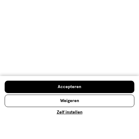
De top 10 van best verkochte
bodylotion
Er bestaan veel verschillende soorten bodylotions.
Wij hebben onze top 10 meest verkochte bodylotion
Doe de huidcheck
Accepteren
op een rij gezet, om je te helpen een keuze te
maken.
Weigeren
Zelf instellen
Lees meer