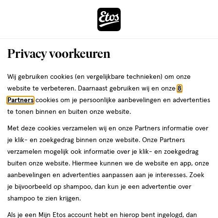
ga
Voor 22:00 uur besteld,
morgen in huis
naar
de
Menu
hoofd
Zoeken
Privacy voorkeuren
content
›
›
ga
Interactie
naar
Wij gebruiken cookies (en vergelijkbare technieken) om onze
Je
Bodylotion
Alles van Dove
met
de
website te verbeteren. Daarnaast gebruiken wij en onze
8
bent
Dove DermaSpa Summer Revived
dit
zoekbalk
Partners
cookies om je persoonlijke aanbevelingen en advertenties
ers
Weleda
hier:
veld
ga
Fair-Medium Tanning Bodylotion 200
te tonen binnen en buiten onze website.
opent
naar
ML
Met deze cookies verzamelen wij en onze Partners informatie over
een
de
je klik- en zoekgedrag binnen onze website. Onze Partners
volledig
footer
200
4.1
200 ML
lotion
4.1/5
(7)
verzamelen mogelijk ook informatie over je klik- en zoekgedrag
venster
ML,
van
buiten onze website. Hiermee kunnen we de website en app, onze
met
lotion
5
2+2
aanbevelingen en advertenties aanpassen aan je interesses. Zoek
geavanceerde
toevoegen
sterren
gratis
je bijvoorbeeld op shampoo, dan kun je een advertentie over
zoekopties
aan
op
shampoo te zien krijgen.
verlanglijst
basis
Als je een Mijn Etos account hebt en hierop bent ingelogd, dan