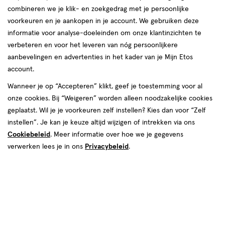
van
combineren we je klik- en zoekgedrag met je persoonlijke
7
voorkeuren en je aankopen in je account. We gebruiken deze
reviews
informatie voor analyse-doeleinden om onze klantinzichten te
verbeteren en voor het leveren van nóg persoonlijkere
aanbevelingen en advertenties in het kader van je Mijn Etos
account.
€ 9.99
9
.
99
2+2 gratis
Product
Wanneer je op “Accepteren” klikt, geef je toestemming voor al
badge
Je bespaart €19,98 bij 4 stuks
onze cookies. Bij “Weigeren” worden alleen noodzakelijke cookies
tooltip
geplaatst. Wil je je voorkeuren zelf instellen? Kies dan voor “Zelf
Spaar 3 Air Miles
instellen”. Je kan je keuze altijd wijzigen of intrekken via ons
Cookiebeleid
. Meer informatie over hoe we je gegevens
Online op voorraad
verwerken lees je in ons
Privacybeleid
.
Vóór 22:00 uur besteld, morgen in huis
4
In mijn winkelmandje
verhoog
aantal
met