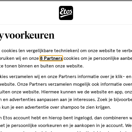
olymer, Triethanolamine,
Andere
etate, Cocos Nucifera Oil,
il, Coumarin.INGREDIENTS: Aqua,
hosphate, Lauric Acid, Sodium
hloride, Glycerin, Hydrogenated
y voorkeuren
toevoegen
 Benzoate, Caprylyl Glycol,
aan
c Acid, Palmitic Acid, Sodium
verlanglijst
 cookies (en vergelijkbare technieken) om onze website te verb
uar Hydroxypropyltrimonium
bruiken wij en onze
8 Partners
cookies om je persoonlijke aanb
Glycerides, Sodium Methyl
te tonen binnen en buiten onze website.
ies verzamelen wij en onze Partners informatie over je klik- e
ebsite. Onze Partners verzamelen mogelijk ook informatie over 
uiten onze website. Hiermee kunnen we de website en app, on
 je producten geven waar je op
 en advertenties aanpassen aan je interesses. Zoek je bijvoorb
 alleen onze producten. We
kun je een advertentie over shampoo te zien krijgen.
heidsnormen opnieuw definiëren
een positieve manier te
jn Etos account hebt en hierop bent ingelogd, dan combineren w
3 stuks
e generatie opgroeit met een
t je persoonlijke voorkeuren en je aankopen in je account. W
e Self-Esteem Project willen we
Kneipp Luxe Gif