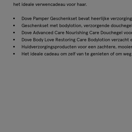
het ideale verwencadeau voor haar.
Dove Pamper Geschenkset bevat heerlijke verzorgin
Geschenkset met bodylotion, verzorgende douchegel
Dove Advanced Care Nourishing Care Douchegel voor
Dove Body Love Restoring Care Bodylotion verzacht 
Huidverzorgingsproducten voor een zachtere, mooier
Het ideale cadeau om zelf van te genieten of om weg
Hoe werkt het?
Verwen jezelf of iemand anders met de Dove Pamper Ges
voor elke vrouw, voor een verjaardag, Moederdag of een
geschenkset bestaat uit de Dove Advanced Care Nourish
Body Love Restoring Care Bodylotion én een mooie waxb
geurige sfeer in huis met de prachtige waxbrander en w
Nourishing Care Douchegel bevat Marokkaanse arganoli
en voedende werking. De verzorgende douchegel van Dov