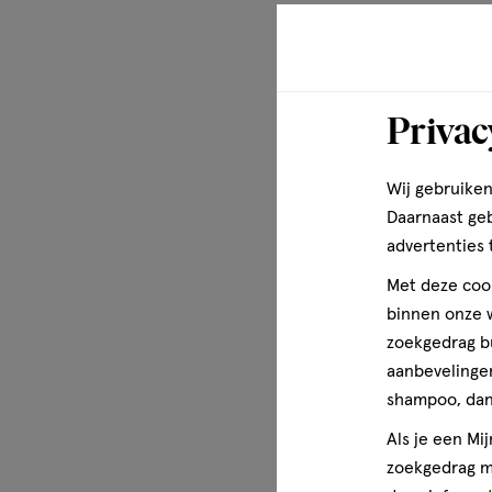
Alcohol, Parfum, Acrylates/C10-30 Alkyl Acrylate Crossp
Disodium EDTA, Stearamide AMP, Carbomer, Tocopheryl Ac
Prunus Amygdalus Dulcis Oil, Helianthus Annuus Seed O
Cocamidopropyl Betaine, Sodium Hydroxypropyl Starch P
Lauroyl Glycinate, Sodium Lauroyl Isethionate, Sodium C
Privac
Soybean Oil, Helianthus Annuus Seed Oil, Parfum, Sodium
Sodium Hydroxide, Citric Acid, Sodium Isethionate, Steari
Wij gebruiken
Gluconate, Argania Spinosa Kernel Oil, Caprylic Acid, G
Daarnaast ge
Chloride, Hydroxystearic Acid, Hydrogenated Vegetable 
Lauroyl Taurate, Hexyl Cinnamal, Limonene, Linalool.
advertenties 
Met deze cook
Meer over
binnen onze w
zoekgedrag b
Wanneer het om huidverzorging gaat, willen wij van Dove
aanbevelingen
kunt vertrouwen. Maar de zorg van Dove gaat verder dan
shampoo, dan 
willen zorg dragen voor alle vrouwen, we willen schoon
en iedereen helpen om schoonheid en lichaamsbeeld op 
Als je een Mi
ervaren. Onze missie is ervoor te zorgen dat de volgend
zoekgedrag me
positief beeld over zichzelf en hun uiterlijk. Via het Dov