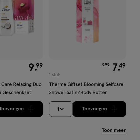
€ 9.99
9
.
van € 9.99 voor €
7
.
99
49
9
.
99
1 stuk
 Care Relaxing Duo
Therme Giftset Blooming Selfcare
n Geschenkset
Shower Satin/Body Butter
Toevoegen
Toevoegen
1
verhoog aantal met één
,
Limiet bereikt.
verhoog aantal m
Je kan maximaa
Toon meer