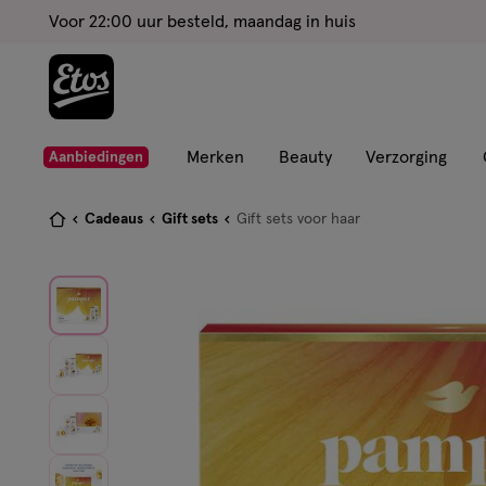
ga
Voor 22:00 uur besteld, maandag in huis
naar
de
hoofd
content
ga
Merken
Beauty
Verzorging
Aanbiedingen
naar
de
Je
Cadeaus
Gift sets
Gift sets voor haar
zoekbalk
bent
ga
hier:
naar
de
footer