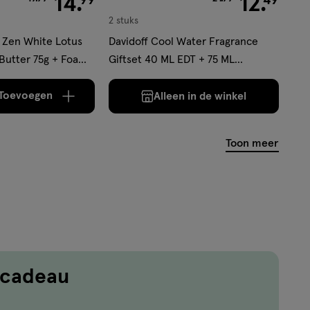
14
.
12
.
2 stuks
 Zen White Lotus
Davidoff Cool Water Fragrance
Butter 75g + Foam
Giftset 40 ML EDT + 75 ML
Showergel
Toevoegen
Alleen in de winkel
verhoog aantal met één
,
Bijna uitverkocht!
Er zijn nog
Toon meer
 cadeau