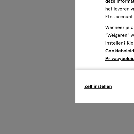
deze informat
ervoor zorgen dat er in de wereld waarin deze generatie 
het leveren v
onrealistische schoonheidsidealen.
Etos account.
Wanneer je op
“Weigeren” wo
instellen? Kie
Cookiebeleid
Privacybelei
Zelf instellen