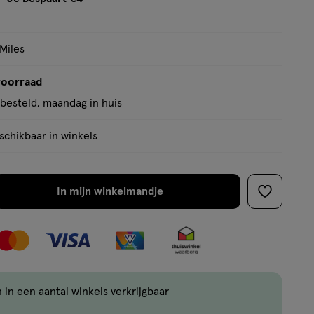
 Miles
voorraad
besteld, maandag in huis
chikbaar in winkels
In mijn winkelmandje
verhoog
toevoege
aantal
aan
met
verlanglijs
één
,
Bijna
 in een aantal winkels verkrijgbaar
uitverkocht!