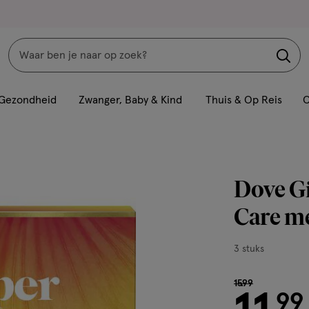
Zoeken
Interactie
met
Gezondheid
Zwanger, Baby & Kind
Thuis & Op Reis
C
dit
veld
opent
een
Dove Gi
volledig
venster
Care m
met
geavanceerde
3
3 stuks
zoekopties
stuks,
van € 15.99 voo
15
.
99
99