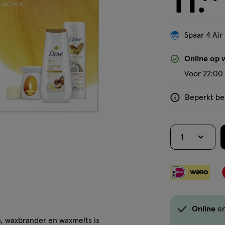
11
.
Spaar 4 Air
'Bekijk winkelvoorraad'
Online op 
Voor 22:00 
Beperkt bes
<p>Dit
product
is
1
niet
in
alle
winkels
te
koop.
Online
en
Gebruik
, waxbrander en waxmelts is