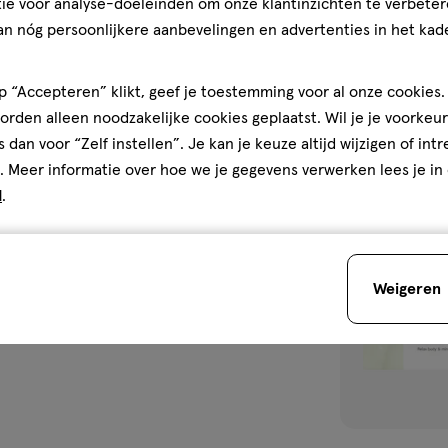
ie voor analyse-doeleinden om onze klantinzichten te verbeter
terechtkomt geen plaats is voor
an nóg persoonlijkere aanbevelingen en advertenties in het kade
1
 “Accepteren” klikt, geef je toestemming voor al onze cookies. 
rden alleen noodzakelijke cookies geplaatst. Wil je je voorkeur
s dan voor “Zelf instellen”. Je kan je keuze altijd wijzigen of int
. Meer informatie over hoe we je gegevens verwerken lees je in
toevoegen
d
.
aan
verlanglijst
Weigeren