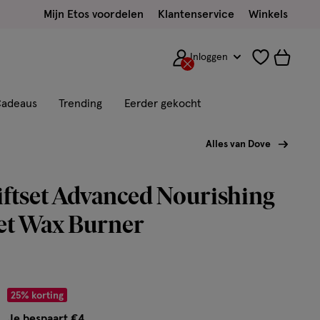
Mijn Etos voordelen
Klantenservice
Winkels
Inloggen
adeaus
Trending
Eerder gekocht
Alles van Dove
ftset Advanced Nourishing
et Wax Burner
r € 11.99
25% korting
Je bespaart €4