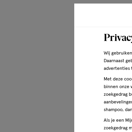
Tocopheryl Acetate, PPG-2 Hydroxyethyl Cocamide, Steari
Panthenol, PPG-9, Avena Sativa Kernel Extract, Sodium 
Seed Oil, Coumarin, Lavandula Oil/Extract, Limonene, Lina
Meer over
Privac
Dove zorgt voor iedereen: Wanneer het om huidverzorging 
producten geven waar je op kunt vertrouwen Dove zorgt
Wij gebruiken
huidverzorging gaat, willen wij van Dove je producten ge
Daarnaast ge
Maar de zorg van Dove gaat verder dan alleen onze produ
advertenties 
alle vrouwen, we willen schoonheidsnormen opnieuw def
Met deze cook
schoonheid en lichaamsbeeld op een positieve manier te 
binnen onze w
te zorgen dat de volgende generatie opgroeit met een pos
hun uiterlijk. Via het Dove Self-Esteem Project willen we
zoekgedrag b
wereld waarin deze generatie terechtkomt geen plaats is 
aanbevelingen
schoonheidsidealen.
shampoo, dan 
Als je een Mi
zoekgedrag me