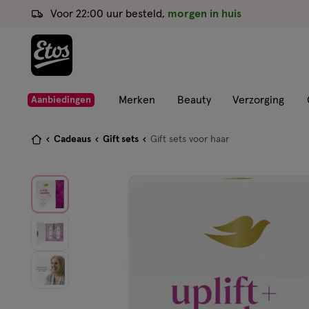
ga
Voor 22:00 uur besteld,
morgen in huis
naar
de
hoofd
content
ga
Merken
Beauty
Verzorging
Aanbiedingen
naar
de
Je
Cadeaus
Gift sets
Gift sets voor haar
zoekbalk
bent
ga
hier:
naar
de
footer