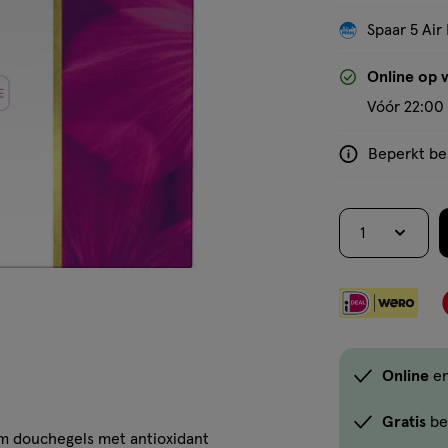
Spaar 5 Air 
'Bekijk winkelvoorraad'
Online op 
Vóór 22:00 
Beperkt bes
<p>Dit
product
is
1
niet
in
alle
winkels
te
koop.
Online
en
Gebruik
de
Gratis
be
 douchegels met antioxidant
optie