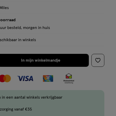
Miles
voorraad
uur besteld, morgen in huis
chikbaar in winkels
In mijn winkelmandje
verhoog
toevoege
aantal
aan
met
verlanglijs
één
,
Limiet
 in een aantal winkels verkrijgbaar
bereikt.
zorging vanaf €35
Je