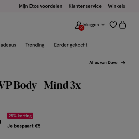
Mijn Etos voordelen
Klantenservice
Winkels
Inloggen
adeaus
Trending
Eerder gekocht
Alles van Dove
VP Body +Mind 3x
r € 14.99
25% korting
9
Je bespaart €5