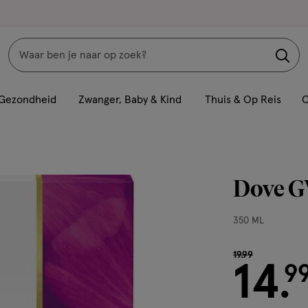
Zoeken
Interactie
met
Gezondheid
Zwanger, Baby & Kind
Thuis & Op Reis
C
dit
veld
opent
een
Dove G
volledig
venster
350
350 ML
met
ML,
geavanceerde
van € 19.99 voo
19
.
99
zoekopties
14
9
.