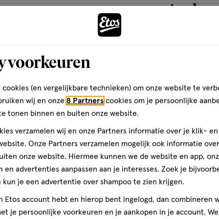
c Acid, Palmitic Acid,
Andere
Hydroxide, Helianthus Annuus
lool, Linalyl Acetate.
toevoegen
y voorkeuren
aan
gaat, willen wij van Dove je
verlanglijst
 voor iedereen: Wanneer het om
 cookies (en vergelijkbare technieken) om onze website te verb
ven waar je op kunt vertrouwen.
bruiken wij en onze
8 Partners
cookies om je persoonlijke aanb
cten. We willen zorgdragen voor
te tonen binnen en buiten onze website.
iniëren en iedereen helpen om
ies verzamelen wij en onze Partners informatie over je klik- e
ervaren. Onze missie is ervoor
ebsite. Onze Partners verzamelen mogelijk ook informatie over 
itief beeld over zichzelf en
 ervoor zorgen dat er in de
uiten onze website. Hiermee kunnen we de website en app, on
voor onrealistische
 en advertenties aanpassen aan je interesses. Zoek je bijvoorb
kun je een advertentie over shampoo te zien krijgen.
jn Etos account hebt en hierop bent ingelogd, dan combineren w
3 stuks
t je persoonlijke voorkeuren en je aankopen in je account. W
Therme Giftset