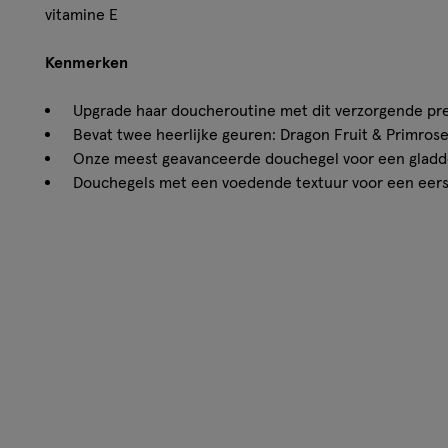
vitamine E
Kenmerken
Upgrade haar doucheroutine met dit verzorgende p
Bevat twee heerlijke geuren: Dragon Fruit & Primros
Onze meest geavanceerde douchegel voor een gladde
Douchegels met een voedende textuur voor een eers
Transformeer je huid met deze glansversterkende s
Hoe werkt het?
Met Dove Body+Mind Geschenkset verandert je dagelijks
verwenmomentje. Dove Body+Mind Serum douchegels, verr
E, zijn onze meest geavanceerde voedende verzorging vo
huid. De superieure verzorging van deze glansversterken
zichtbaar effect. De verfijnde stemmingsverbeterende geu
verbeteren.