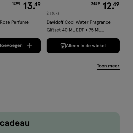
van € 17.99 voor € 13.49
13
.
van € 24.99 voor € 1
12
.
49
49
17
.
99
24
.
99
2 stuks
 Rose Perfume
Davidoff Cool Water Fragrance
Giftset 40 ML EDT + 75 ML
Showergel
Toevoegen
Alleen in de winkel
verhoog aantal met één
,
Limiet bereikt.
Je kan maximaa
Toon meer
 cadeau