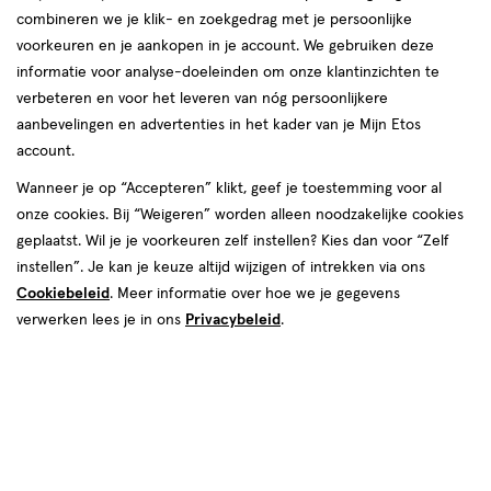
combineren we je klik- en zoekgedrag met je persoonlijke
voorkeuren en je aankopen in je account. We gebruiken deze
informatie voor analyse-doeleinden om onze klantinzichten te
verbeteren en voor het leveren van nóg persoonlijkere
aanbevelingen en advertenties in het kader van je Mijn Etos
account.
Wanneer je op “Accepteren” klikt, geef je toestemming voor al
€ 5.59
5
.
59
onze cookies. Bij “Weigeren” worden alleen noodzakelijke cookies
2+2 gratis
Product
geplaatst. Wil je je voorkeuren zelf instellen? Kies dan voor “Zelf
badge
Je bespaart €11,18 bij 4 stuks
instellen”. Je kan je keuze altijd wijzigen of intrekken via ons
tooltip
Cookiebeleid
. Meer informatie over hoe we je gegevens
Spaar 2 Air Miles
verwerken lees je in ons
Privacybeleid
.
Online op voorraad
Vóór 22:00 uur besteld, morgen in huis
4
In mijn winkelmandje
verhoog
aantal