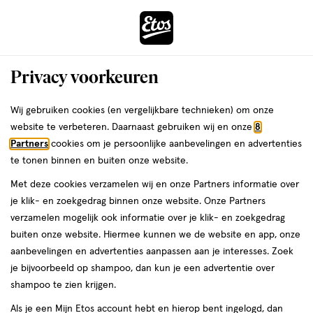
ga
Voor 22:00 uur besteld,
morgen in huis
naar
de
Menu
hoofd
Zoeken
Privacy voorkeuren
content
›
›
ga
Interactie
naar
Wij gebruiken cookies (en vergelijkbare technieken) om onze
Je
Douchegel
Alles van Dove
met
de
website te verbeteren. Daarnaast gebruiken wij en onze
8
bent
Dove Men+Care Sandalwood+Vanilla
dit
zoekbalk
Partners
cookies om je persoonlijke aanbevelingen en advertenties
ers
Weleda
hier:
veld
ga
Douchegel 250 ML
te tonen binnen en buiten onze website.
opent
naar
Met deze cookies verzamelen wij en onze Partners informatie over
een
de
250
250 ML
je klik- en zoekgedrag binnen onze website. Onze Partners
volledig
ML,
footer
verzamelen mogelijk ook informatie over je klik- en zoekgedrag
venster
2+2
buiten onze website. Hiermee kunnen we de website en app, onze
toevoegen
met
gratis
aanbevelingen en advertenties aanpassen aan je interesses. Zoek
aan
geavanceerde
je bijvoorbeeld op shampoo, dan kun je een advertentie over
verlanglijst
zoekopties
shampoo te zien krijgen.
Als je een Mijn Etos account hebt en hierop bent ingelogd, dan