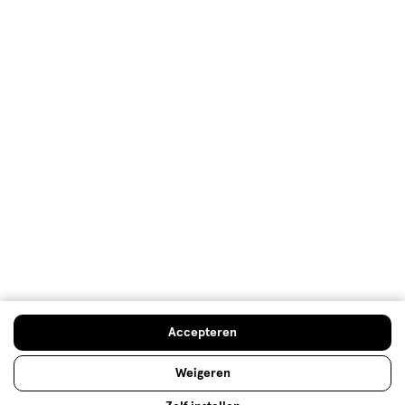
Klantenservice
Advies & Inspiratie
Etos Folder
Mijn Etos voordelen
Welkomstkorting
10% korting op véél Etos eigen merk-producten
Accepteren
Digitaal zegels sparen
Verjaardagskorting
Weigeren