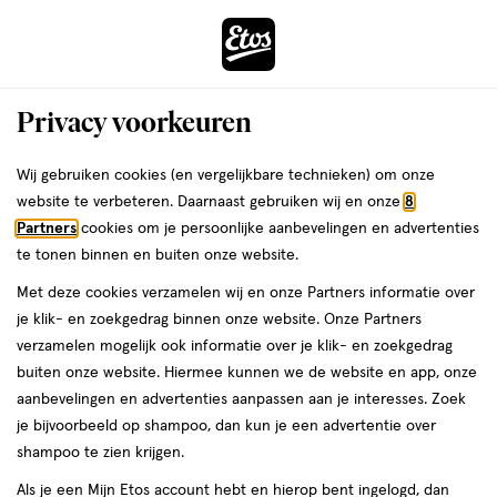
ga
Voor 22:00 uur besteld, maandag in huis
naar
de
Menu
hoofd
Zoeken
Privacy voorkeuren
content
›
›
ga
Interactie
naar
Wij gebruiken cookies (en vergelijkbare technieken) om onze
Je
Douchegel
Alles van Dove
met
de
website te verbeteren. Daarnaast gebruiken wij en onze
8
bent
Dove Men+Care Sandalwood+Vanilla
dit
zoekbalk
Partners
cookies om je persoonlijke aanbevelingen en advertenties
ers
Weleda
hier:
veld
ga
Douchegel 400 ML
te tonen binnen en buiten onze website.
opent
naar
Met deze cookies verzamelen wij en onze Partners informatie over
een
de
400
400 ML
je klik- en zoekgedrag binnen onze website. Onze Partners
volledig
ML,
footer
verzamelen mogelijk ook informatie over je klik- en zoekgedrag
venster
buiten onze website. Hiermee kunnen we de website en app, onze
toevoegen
met
aanbevelingen en advertenties aanpassen aan je interesses. Zoek
aan
geavanceerde
je bijvoorbeeld op shampoo, dan kun je een advertentie over
verlanglijst
zoekopties
shampoo te zien krijgen.
Als je een Mijn Etos account hebt en hierop bent ingelogd, dan