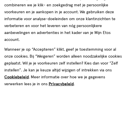
combineren we je klik- en zoekgedrag met je persoonlijke
voorkeuren en je aankopen in je account. We gebruiken deze
informatie voor analyse-doeleinden om onze klantinzichten te
verbeteren en voor het leveren van nóg persoonlijkere
aanbevelingen en advertenties in het kader van je Mijn Etos
account.
Wanneer je op “Accepteren” klikt, geef je toestemming voor al
€ 7.15
7
.
15
onze cookies. Bij “Weigeren” worden alleen noodzakelijke cookies
geplaatst. Wil je je voorkeuren zelf instellen? Kies dan voor “Zelf
Spaar 2 Air Miles
instellen”. Je kan je keuze altijd wijzigen of intrekken via ons
Cookiebeleid
. Meer informatie over hoe we je gegevens
Online op voorraad
verwerken lees je in ons
Privacybeleid
.
Voor 22:00 besteld, maandag in huis
1
In mijn winkelmandje
verhoog
aantal
met