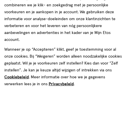
combineren we je klik- en zoekgedrag met je persoonlijke
voorkeuren en je aankopen in je account. We gebruiken deze
informatie voor analyse-doeleinden om onze klantinzichten te
verbeteren en voor het leveren van nóg persoonlijkere
aanbevelingen en advertenties in het kader van je Mijn Etos
account.
Wanneer je op “Accepteren” klikt, geef je toestemming voor al
€ 6.99
6
.
99
onze cookies. Bij “Weigeren” worden alleen noodzakelijke cookies
2+2 gratis
Product
geplaatst. Wil je je voorkeuren zelf instellen? Kies dan voor “Zelf
badge
Je bespaart €13,98 bij 4 stuks
instellen”. Je kan je keuze altijd wijzigen of intrekken via ons
tooltip
Cookiebeleid
. Meer informatie over hoe we je gegevens
Spaar 2 Air Miles
verwerken lees je in ons
Privacybeleid
.
Online op voorraad
Vóór 22:00 uur besteld, morgen in huis
4
In mijn winkelmandje
verhoog
aantal