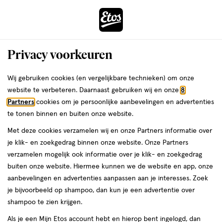
ga
Voor 22:00 uur besteld,
morgen in huis
naar
de
Menu
hoofd
Zoeken
Privacy voorkeuren
content
›
›
ga
Interactie
naar
Wij gebruiken cookies (en vergelijkbare technieken) om onze
Je
Deodorant
Alles van Dove
met
de
website te verbeteren. Daarnaast gebruiken wij en onze
8
bent
Dove Original 0% Deodorant Spray
dit
zoekbalk
Partners
cookies om je persoonlijke aanbevelingen en advertenties
ers
Weleda
hier:
veld
ga
150 ML
te tonen binnen en buiten onze website.
opent
naar
Met deze cookies verzamelen wij en onze Partners informatie over
een
de
150
150 ML
spray
je klik- en zoekgedrag binnen onze website. Onze Partners
volledig
ML,
footer
verzamelen mogelijk ook informatie over je klik- en zoekgedrag
venster
spray
2+2
buiten onze website. Hiermee kunnen we de website en app, onze
toevoegen
met
gratis
aanbevelingen en advertenties aanpassen aan je interesses. Zoek
aan
geavanceerde
je bijvoorbeeld op shampoo, dan kun je een advertentie over
verlanglijst
zoekopties
shampoo te zien krijgen.
Als je een Mijn Etos account hebt en hierop bent ingelogd, dan