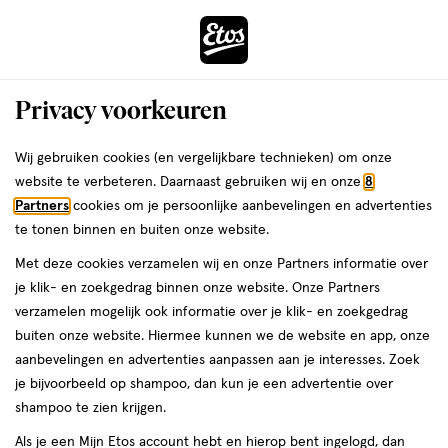
ga
Voor 22:00 uur besteld, maandag in huis
naar
de
Menu
hoofd
Zoeken
Privacy voorkeuren
content
›
›
ga
Interactie
naar
Wij gebruiken cookies (en vergelijkbare technieken) om onze
Je
Baby huidverzorging
Alles van Dr Organic
met
de
website te verbeteren. Daarnaast gebruiken wij en onze
8
bent
Dr. Organic Calendula Baby
dit
zoekbalk
Partners
cookies om je persoonlijke aanbevelingen en advertenties
ers
Weleda
hier:
veld
ga
Moisturiser 50 ML
te tonen binnen en buiten onze website.
opent
naar
Met deze cookies verzamelen wij en onze Partners informatie over
een
de
50
50 ML
je klik- en zoekgedrag binnen onze website. Onze Partners
volledig
ML,
footer
verzamelen mogelijk ook informatie over je klik- en zoekgedrag
venster
buiten onze website. Hiermee kunnen we de website en app, onze
toevoegen
met
aanbevelingen en advertenties aanpassen aan je interesses. Zoek
aan
geavanceerde
je bijvoorbeeld op shampoo, dan kun je een advertentie over
verlanglijst
zoekopties
shampoo te zien krijgen.
Als je een Mijn Etos account hebt en hierop bent ingelogd, dan