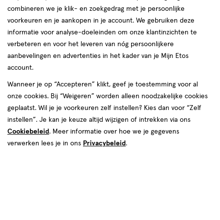
combineren we je klik- en zoekgedrag met je persoonlijke
voorkeuren en je aankopen in je account. We gebruiken deze
informatie voor analyse-doeleinden om onze klantinzichten te
verbeteren en voor het leveren van nóg persoonlijkere
aanbevelingen en advertenties in het kader van je Mijn Etos
account.
Wanneer je op “Accepteren” klikt, geef je toestemming voor al
€ 9.99
9
.
99
onze cookies. Bij “Weigeren” worden alleen noodzakelijke cookies
geplaatst. Wil je je voorkeuren zelf instellen? Kies dan voor “Zelf
Spaar 3 Air Miles
instellen”. Je kan je keuze altijd wijzigen of intrekken via ons
Cookiebeleid
. Meer informatie over hoe we je gegevens
Online op voorraad
verwerken lees je in ons
Privacybeleid
.
Voor 22:00 besteld, maandag in huis
1
In mijn winkelmandje
verhoog
aantal
met