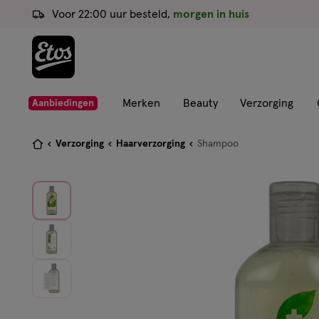
ga
Voor 22:00 uur besteld,
morgen in huis
naar
de
hoofd
content
ga
Merken
Beauty
Verzorging
Aanbiedingen
naar
de
Je
Verzorging
Haarverzorging
Shampoo
zoekbalk
bent
ga
hier:
naar
de
footer