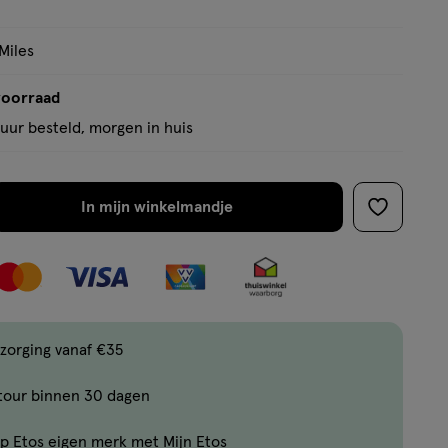
Miles
voorraad
uur besteld, morgen in huis
In mijn winkelmandje
verhoog
toevoege
aantal
aan
met
verlanglijs
één
,
Bijna
zorging vanaf €35
uitverkocht!
tour binnen 30 dagen
Er
zijn
p Etos eigen merk met Mijn Etos