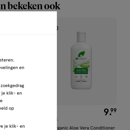
n bekeken ook
toevoegen
aan
verlanglijst
eteren.
evelingen en
n zoekgedrag
je klik- en
ze
eeld op
€ 9.99
9
.
€ 9.99
9
.
99
99
265 ML
e je klik- en
roccan Argan Oil
Dr. Organic Aloe Vera Conditioner