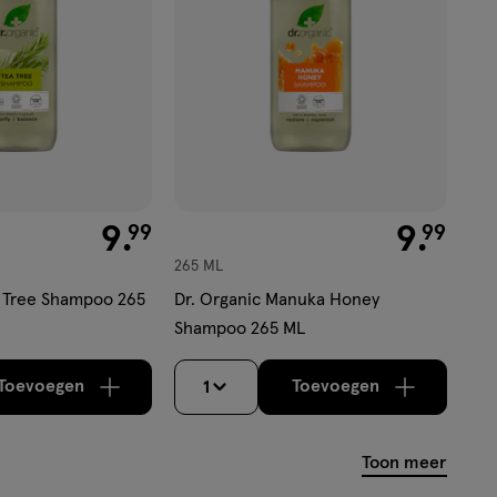
€ 9.99
9
.
€ 9.99
9
.
99
99
265 ML
a Tree Shampoo 265
Dr. Organic Manuka Honey
Shampoo 265 ML
Toevoegen
Toevoegen
1
verhoog aantal met één
,
Bijna uitverkocht!
verhoog aantal m
Er zijn no
Toon meer