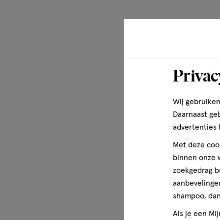
Privac
Wij gebruiken
Daarnaast ge
advertenties 
Met deze cook
binnen onze w
zoekgedrag b
aanbevelingen
shampoo, dan 
Als je een Mi