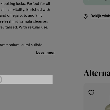
-looking locks. Perfect for all
ll hair vitality. Enriched with
 and omega 3, 6, and 9, it
Bekijk win
, refreshing formula cleanses
revitalised. With regular use,
 Ammonium lauryl sulfate,
e, Sea salt (Maris sal),
isetum arvense (Horsetail)
iffa flower extract†, Guar
, Sodium phytate, Citric acid,
Alterna
il, Citrus aurantium peel oil,
imonene, Linalool, Citronellol,
ural origin
toevoegen
aan
verlanglijst