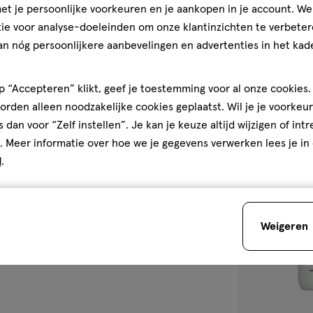
t je persoonlijke voorkeuren en je aankopen in je account. W
Conditioner 26
ie voor analyse-doeleinden om onze klantinzichten te verbeter
1
1/5
(1)
an nóg persoonlijkere aanbevelingen en advertenties in het kade
van
5
1
 “Accepteren” klikt, geef je toestemming voor al onze cookies. 
sterren
rden alleen noodzakelijke cookies geplaatst. Wil je je voorkeur
op
s dan voor “Zelf instellen”. Je kan je keuze altijd wijzigen of int
basis
. Meer informatie over hoe we je gegevens verwerken lees je in
van
toevoegen
d
.
1
aan
reviews
verlanglijst
Weigeren