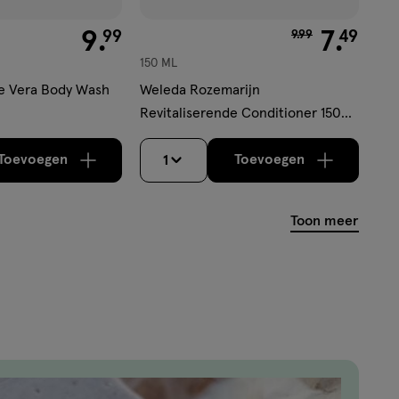
€ 9.99
9
.
van € 9.99 voor €
7
.
99
49
9
.
99
150 ML
oe Vera Body Wash
Weleda Rozemarijn
Revitaliserende Conditioner 150
ML
Toevoegen
Toevoegen
1
verhoog aantal met één
,
Limiet bereikt.
verhoog aantal m
Je kan maximaa
Toon meer