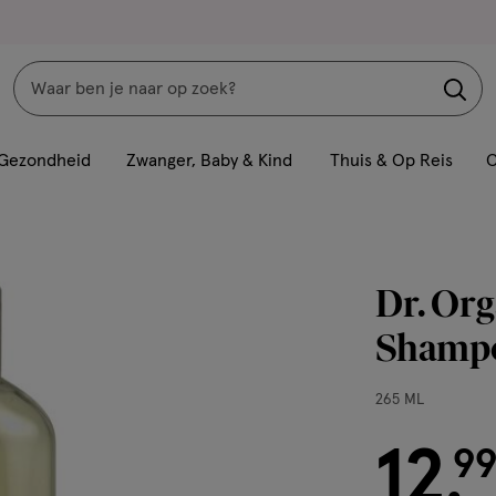
Zoeken
Interactie
met
Gezondheid
Zwanger, Baby & Kind
Thuis & Op Reis
C
dit
veld
opent
een
Dr. Org
volledig
venster
Shampo
met
geavanceerde
265
265 ML
zoekopties
ML,
12
€ 12.99
9
.