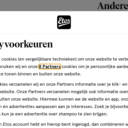
Andere
toevoegen
aan
y voorkeuren
verlanglijst
 cookies (en vergelijkbare technieken) om onze website te verb
bruiken wij en onze
8 Partners
cookies om je persoonlijke aanb
te tonen binnen en buiten onze website.
ies verzamelen wij en onze Partners informatie over je klik- e
ebsite. Onze Partners verzamelen mogelijk ook informatie over 
uiten onze website. Hiermee kunnen we de website en app, on
 en advertenties aanpassen aan je interesses. Zoek je bijvoorb
kun je een advertentie over shampoo te zien krijgen.
265 ML
jn Etos account hebt en hierop bent ingelogd, dan combineren w
Dr. Organic Mo