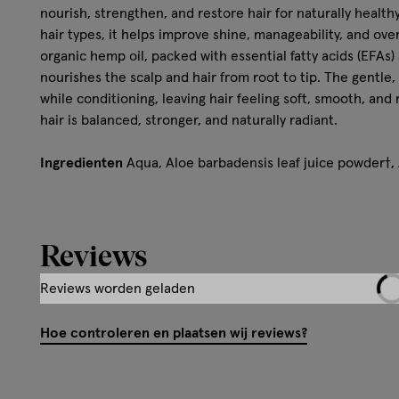
nourish, strengthen, and restore hair for naturally healthy
hair types, it helps improve shine, manageability, and overa
organic hemp oil, packed with essential fatty acids (EFAs)
nourishes the scalp and hair from root to tip. The gentle
while conditioning, leaving hair feeling soft, smooth, and 
hair is balanced, stronger, and naturally radiant.
Ingredienten
Aqua, Aloe barbadensis leaf juice powder†,
Glycerin, Caprylyl/capryl glucoside, Cocamidopropyl betain
*CANNABIS SATIVA SEED OIL (KEY ACTIVE: Hemp Oil)†, Equ
extract†, Humulus lupulus (Hops) extract†, Hibiscus sabdar
hydroxypropyltrimonium chloride, Lauryl glucoside, Parfum
Sodium benzoate, Potassium sorbate, Eucalyptus globulus o
Hoe controleren en plaatsen wij reviews?
Pelargonium graveolens flower oil, Citrus limon peel oil, L
Geraniol, Pinene. † certified organic 10% organic, 97% nat
Wettelijke benaming
Hennepolie 2 in 1 Shampoo & Conditioner