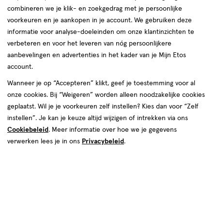
combineren we je klik- en zoekgedrag met je persoonlijke
voorkeuren en je aankopen in je account. We gebruiken deze
informatie voor analyse-doeleinden om onze klantinzichten te
verbeteren en voor het leveren van nóg persoonlijkere
aanbevelingen en advertenties in het kader van je Mijn Etos
€ 9.99
9
.
99
account.
Spaar 3 Air Miles
Wanneer je op “Accepteren” klikt, geef je toestemming voor al
onze cookies. Bij “Weigeren” worden alleen noodzakelijke cookies
Online op voorraad
geplaatst. Wil je je voorkeuren zelf instellen? Kies dan voor “Zelf
Vóór 22:00 uur besteld, morgen in huis
instellen”. Je kan je keuze altijd wijzigen of intrekken via ons
Cookiebeleid
. Meer informatie over hoe we je gegevens
verwerken lees je in ons
Privacybeleid
.
1
In mijn winkelmandje
verhoog
aantal
met
één
,
Limiet
Gratis
bezorging vanaf €35