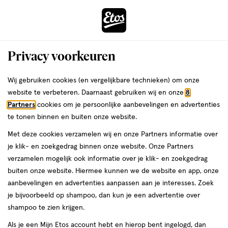
ga
Voor 22:00 uur besteld,
morgen in huis
naar
de
Menu
hoofd
Zoeken
Privacy voorkeuren
content
›
›
ga
Interactie
naar
Wij gebruiken cookies (en vergelijkbare technieken) om onze
Je
Douchegel
Alles van Dr Organic
met
de
website te verbeteren. Daarnaast gebruiken wij en onze
8
bent
Dr. Organic Virgin Coconut Oil Body
dit
zoekbalk
Partners
cookies om je persoonlijke aanbevelingen en advertenties
ers
Weleda
hier:
veld
ga
Wash 250 ML
te tonen binnen en buiten onze website.
opent
naar
Met deze cookies verzamelen wij en onze Partners informatie over
een
de
250
250 ML
je klik- en zoekgedrag binnen onze website. Onze Partners
volledig
ML,
footer
verzamelen mogelijk ook informatie over je klik- en zoekgedrag
venster
buiten onze website. Hiermee kunnen we de website en app, onze
toevoegen
met
aanbevelingen en advertenties aanpassen aan je interesses. Zoek
aan
geavanceerde
je bijvoorbeeld op shampoo, dan kun je een advertentie over
verlanglijst
zoekopties
shampoo te zien krijgen.
Als je een Mijn Etos account hebt en hierop bent ingelogd, dan