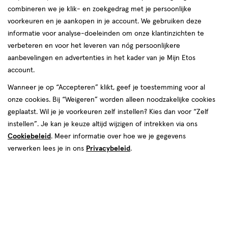
combineren we je klik- en zoekgedrag met je persoonlijke
voorkeuren en je aankopen in je account. We gebruiken deze
informatie voor analyse-doeleinden om onze klantinzichten te
€ 19.99
19
.
verbeteren en voor het leveren van nóg persoonlijkere
99
aanbevelingen en advertenties in het kader van je Mijn Etos
account.
Spaar 7 Air Miles
Wanneer je op “Accepteren” klikt, geef je toestemming voor al
Online op voorraad
onze cookies. Bij “Weigeren” worden alleen noodzakelijke cookies
Vóór 22:00 uur besteld, morgen in huis
geplaatst. Wil je je voorkeuren zelf instellen? Kies dan voor “Zelf
instellen”. Je kan je keuze altijd wijzigen of intrekken via ons
Beperkt beschikbaar in winkels
<p>Dit
Cookiebeleid
. Meer informatie over hoe we je gegevens
product
verwerken lees je in ons
Privacybeleid
.
is
1
In mijn winkelmandje
verhoog
niet
aantal
in
met
alle
één
winkels
,
te
Bijna