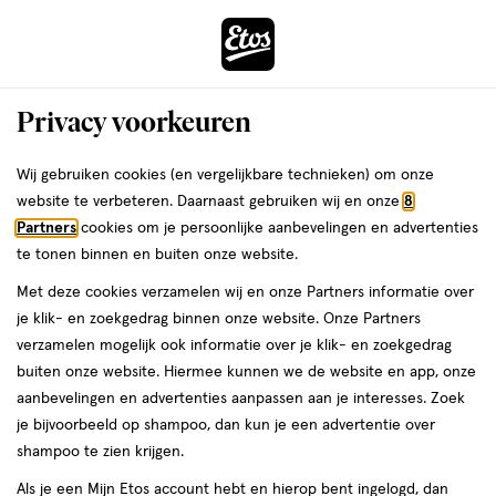
ga
Voor 22:00 uur besteld,
morgen in huis
naar
de
Menu
hoofd
Zoeken
Privacy voorkeuren
content
›
›
ga
Interactie
naar
Wij gebruiken cookies (en vergelijkbare technieken) om onze
Je
Dagcrème
Alles van Drs Leenarts
met
de
website te verbeteren. Daarnaast gebruiken wij en onze
8
bent
Drs Leenarts Dagcrème SPF30 50 ML
dit
zoekbalk
Partners
cookies om je persoonlijke aanbevelingen en advertenties
ers
Weleda
hier:
veld
ga
te tonen binnen en buiten onze website.
50
3.3
50 ML
crème
3.3/5
(7)
opent
naar
Met deze cookies verzamelen wij en onze Partners informatie over
ML,
van
een
de
crème
je klik- en zoekgedrag binnen onze website. Onze Partners
5
volledig
footer
verzamelen mogelijk ook informatie over je klik- en zoekgedrag
toevoegen
sterren
venster
buiten onze website. Hiermee kunnen we de website en app, onze
aan
op
met
aanbevelingen en advertenties aanpassen aan je interesses. Zoek
verlanglijst
basis
geavanceerde
je bijvoorbeeld op shampoo, dan kun je een advertentie over
van
zoekopties
shampoo te zien krijgen.
7
reviews
Als je een Mijn Etos account hebt en hierop bent ingelogd, dan