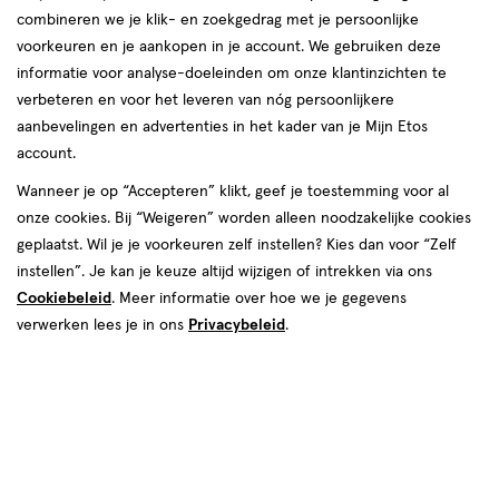
combineren we je klik- en zoekgedrag met je persoonlijke
reviews
voorkeuren en je aankopen in je account. We gebruiken deze
informatie voor analyse-doeleinden om onze klantinzichten te
verbeteren en voor het leveren van nóg persoonlijkere
aanbevelingen en advertenties in het kader van je Mijn Etos
account.
Wanneer je op “Accepteren” klikt, geef je toestemming voor al
€ 13.00
13
.
onze cookies. Bij “Weigeren” worden alleen noodzakelijke cookies
00
geplaatst. Wil je je voorkeuren zelf instellen? Kies dan voor “Zelf
instellen”. Je kan je keuze altijd wijzigen of intrekken via ons
Spaar 5 Air Miles
Cookiebeleid
. Meer informatie over hoe we je gegevens
Online bijna uitverkocht
verwerken lees je in ons
Privacybeleid
.
Vóór 22:00 uur besteld, morgen in huis
1
In mijn winkelmandje
verhoog
aantal
met