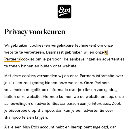
ga
Voor 22:00 uur besteld,
morgen in huis
naar
de
Menu
hoofd
Zoeken
Privacy voorkeuren
content
›
›
ga
Interactie
naar
Wij gebruiken cookies (en vergelijkbare technieken) om onze
Je
Gezichtsreiniging
Alles van e.l.f.
met
de
website te verbeteren. Daarnaast gebruiken wij en onze
8
bent
e.l.f. Holy Hydration e.l.f.ssential Daily
dit
zoekbalk
Partners
cookies om je persoonlijke aanbevelingen en advertenties
ers
Weleda
hier:
veld
ga
Cleanser 162 ML
te tonen binnen en buiten onze website.
opent
naar
Met deze cookies verzamelen wij en onze Partners informatie over
een
de
162
4.7
162 ML
gel
4.7/5
(1875)
je klik- en zoekgedrag binnen onze website. Onze Partners
volledig
ML,
footer
van
verzamelen mogelijk ook informatie over je klik- en zoekgedrag
venster
gel
5
buiten onze website. Hiermee kunnen we de website en app, onze
met
toevoegen
sterren
aanbevelingen en advertenties aanpassen aan je interesses. Zoek
geavanceerde
aan
op
je bijvoorbeeld op shampoo, dan kun je een advertentie over
zoekopties
verlanglijst
basis
shampoo te zien krijgen.
van
Als je een Mijn Etos account hebt en hierop bent ingelogd, dan
1875