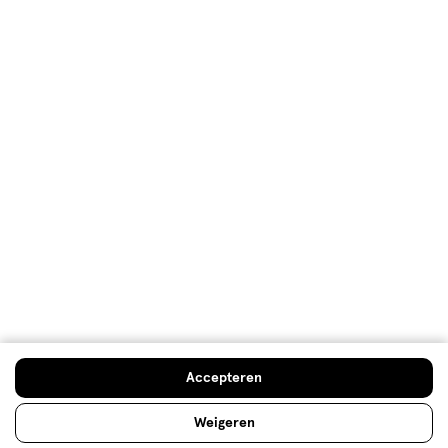
Over Etos
Klantenservice
Advies & Inspiratie
Etos Folder
Mijn Etos voordelen
Accepteren
Welkomstkorting
Weigeren
10% korting op véél Etos eigen merk-producten