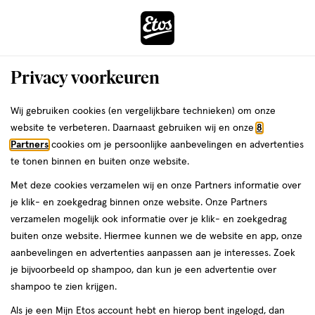
ga
Voor 22:00 uur besteld,
morgen in huis
naar
de
Menu
hoofd
Zoeken
Privacy voorkeuren
content
›
›
ga
Interactie
naar
Wij gebruiken cookies (en vergelijkbare technieken) om onze
Je
Kruiden- en planten
Alles van EasyToys
met
de
website te verbeteren. Daarnaast gebruiken wij en onze
8
bent
Easytoys Libido Voor Haar 30 stuks
dit
zoekbalk
Partners
cookies om je persoonlijke aanbevelingen en advertenties
ers
Weleda
hier:
veld
ga
te tonen binnen en buiten onze website.
30
30 stuks
tablet
opent
naar
Met deze cookies verzamelen wij en onze Partners informatie over
stuks,
een
de
tablet
je klik- en zoekgedrag binnen onze website. Onze Partners
50%
volledig
footer
toevoegen
verzamelen mogelijk ook informatie over je klik- en zoekgedrag
korting
venster
aan
buiten onze website. Hiermee kunnen we de website en app, onze
met
verlanglijst
aanbevelingen en advertenties aanpassen aan je interesses. Zoek
geavanceerde
je bijvoorbeeld op shampoo, dan kun je een advertentie over
zoekopties
shampoo te zien krijgen.
Als je een Mijn Etos account hebt en hierop bent ingelogd, dan