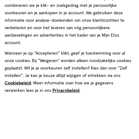
combineren we je klik- en zoekgedrag met je persoonlijke
voorkeuren en je aankopen in je account. We gebruiken deze
informatie voor analyse-doeleinden om onze klantinzichten te
van € 15.99 voor € 7.99
15
.
99
verbeteren en voor het leveren van nóg persoonlijkere
50% korting
Product
7
.
99
aanbevelingen en advertenties in het kader van je Mijn Etos
badge
Je bespaart €7,99
account.
tooltip
Wanneer je op “Accepteren” klikt, geef je toestemming voor al
Spaar 3 Air Miles
onze cookies. Bij “Weigeren” worden alleen noodzakelijke cookies
geplaatst. Wil je je voorkeuren zelf instellen? Kies dan voor “Zelf
Online op voorraad
instellen”. Je kan je keuze altijd wijzigen of intrekken via ons
Vóór 22:00 uur besteld, morgen in huis
Cookiebeleid
. Meer informatie over hoe we je gegevens
verwerken lees je in ons
Privacybeleid
.
1
In mijn winkelmandje
verhoog
aantal
met
één
,