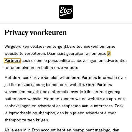
ga
Voor 22:00 uur besteld, maandag in huis
naar
de
Menu
hoofd
Zoeken
Privacy voorkeuren
content
›
›
ga
Interactie
naar
Wij gebruiken cookies (en vergelijkbare technieken) om onze
Je
Nepnagels
Alles van Elegant Touch
met
de
website te verbeteren. Daarnaast gebruiken wij en onze
8
bent
Elegant Touch Glittering Chestnut
dit
zoekbalk
Partners
cookies om je persoonlijke aanbevelingen en advertenties
ers
Weleda
hier:
veld
ga
te tonen binnen en buiten onze website.
24
24 stuks
opent
naar
Met deze cookies verzamelen wij en onze Partners informatie over
stuks,
een
de
je klik- en zoekgedrag binnen onze website. Onze Partners
volledig
footer
toevoegen
verzamelen mogelijk ook informatie over je klik- en zoekgedrag
venster
aan
buiten onze website. Hiermee kunnen we de website en app, onze
met
verlanglijst
aanbevelingen en advertenties aanpassen aan je interesses. Zoek
geavanceerde
je bijvoorbeeld op shampoo, dan kun je een advertentie over
zoekopties
shampoo te zien krijgen.
Als je een Mijn Etos account hebt en hierop bent ingelogd, dan