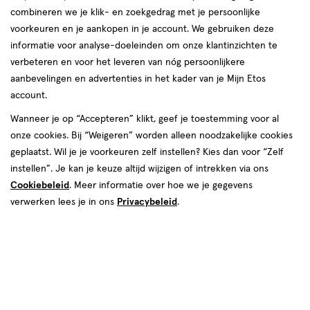
combineren we je klik- en zoekgedrag met je persoonlijke
voorkeuren en je aankopen in je account. We gebruiken deze
informatie voor analyse-doeleinden om onze klantinzichten te
verbeteren en voor het leveren van nóg persoonlijkere
aanbevelingen en advertenties in het kader van je Mijn Etos
account.
€ 9.99
9
.
99
Wanneer je op “Accepteren” klikt, geef je toestemming voor al
onze cookies. Bij “Weigeren” worden alleen noodzakelijke cookies
Spaar 3 Air Miles
geplaatst. Wil je je voorkeuren zelf instellen? Kies dan voor “Zelf
instellen”. Je kan je keuze altijd wijzigen of intrekken via ons
Online bijna uitverkocht
Cookiebeleid
. Meer informatie over hoe we je gegevens
Vóór 22:00 uur besteld, morgen in huis
verwerken lees je in ons
Privacybeleid
.
1
In mijn winkelmandje
verhoog
aantal
met
één