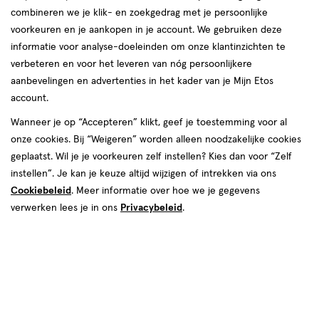
combineren we je klik- en zoekgedrag met je persoonlijke
voorkeuren en je aankopen in je account. We gebruiken deze
informatie voor analyse-doeleinden om onze klantinzichten te
verbeteren en voor het leveren van nóg persoonlijkere
aanbevelingen en advertenties in het kader van je Mijn Etos
€ 2.65
2
.
65
account.
Spaar 1 Air Mile
Wanneer je op “Accepteren” klikt, geef je toestemming voor al
onze cookies. Bij “Weigeren” worden alleen noodzakelijke cookies
Online op voorraad
geplaatst. Wil je je voorkeuren zelf instellen? Kies dan voor “Zelf
Vandaag besteld, maandag in huis
instellen”. Je kan je keuze altijd wijzigen of intrekken via ons
Cookiebeleid
. Meer informatie over hoe we je gegevens
Beperkt beschikbaar in winkels
<p>Dit
verwerken lees je in ons
Privacybeleid
.
product
is
1
In mijn winkelmandje
verhoog
niet
aantal
in
met
alle
één
winkels