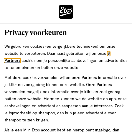
ga
Vandaag besteld, maandag in huis
naar
de
Menu
hoofd
Zoeken
Privacy voorkeuren
content
›
›
ga
Interactie
naar
Wij gebruiken cookies (en vergelijkbare technieken) om onze
Je
Babyvoeding
Alles van Ella's Kitchen
met
de
website te verbeteren. Daarnaast gebruiken wij en onze
8
bent
Ella's Kitchen Bio Spaghetti Bolognese
dit
zoekbalk
Partners
cookies om je persoonlijke aanbevelingen en advertenties
ers
Weleda
hier:
veld
ga
Kaas 7+ Maanden 130 gram
te tonen binnen en buiten onze website.
opent
naar
Met deze cookies verzamelen wij en onze Partners informatie over
een
de
130
130 GR
je klik- en zoekgedrag binnen onze website. Onze Partners
volledig
GR,
footer
verzamelen mogelijk ook informatie over je klik- en zoekgedrag
venster
buiten onze website. Hiermee kunnen we de website en app, onze
toevoegen
met
aanbevelingen en advertenties aanpassen aan je interesses. Zoek
aan
geavanceerde
je bijvoorbeeld op shampoo, dan kun je een advertentie over
verlanglijst
zoekopties
shampoo te zien krijgen.
Als je een Mijn Etos account hebt en hierop bent ingelogd, dan