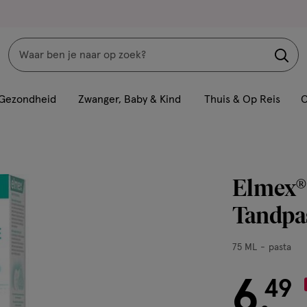
Zoeken
Interactie
met
Gezondheid
Zwanger, Baby & Kind
Thuis & Op Reis
C
dit
veld
opent
een
Elmex® 
volledig
venster
Tandpa
met
geavanceerde
75
75 ML
pasta
zoekopties
ML,
pasta
6
€ 6.49
49
.