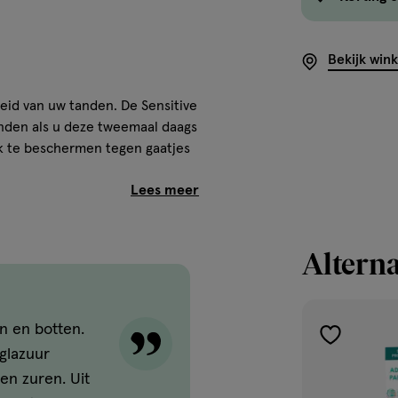
Bekijk win
eid van uw tanden. De Sensitive
nden als u deze tweemaal daags
ok te beschermen tegen gaatjes
ankjes. Daarom zou u eens
Alterna
pasta voor gevoelige tanden
ige tanden als u deze
r gevoelige tanden bevat
kt en helpt beschermen tegen
en en botten.
n op een zachte wijze en
toevoegen
glazuur
. Uw hebt minder last van
aan
en zuren. Uit
ve tandpasta.
verlanglijst