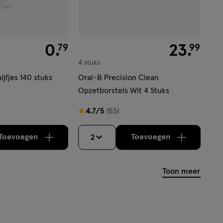
€ 0.79
0
.
€ 23.99
23
.
79
99
4 stuks
jfjes 140 stuks
Oral-B Precision Clean
Opzetborstels Wit 4 Stuks
4.7
4.7/5
(53)
van
5
Toevoegen
Toevoegen
2
verhoog aantal met één
,
Limiet bereikt.
verhoog aantal m
Je kan maximaa
sterren
op
Toon meer
basis
van
53
reviews