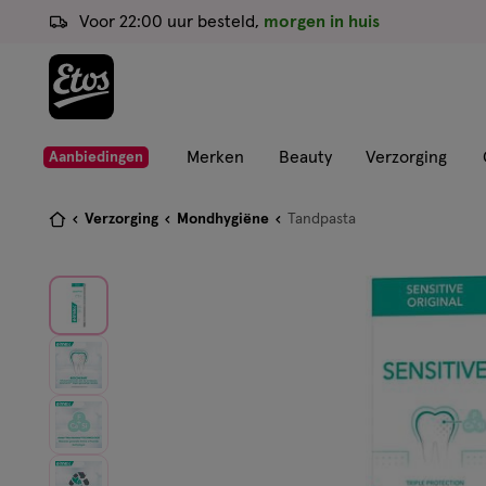
ga
Voor 22:00 uur besteld,
morgen in huis
naar
de
hoofd
content
ga
Merken
Beauty
Verzorging
Aanbiedingen
naar
de
Je
Verzorging
Mondhygiëne
Tandpasta
zoekbalk
bent
ga
hier:
naar
de
footer