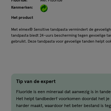
Fluoride:
Met Fluoride
Kenmerken:
Het product
Met elmex® Sensitive tandpasta vermindert de gevoeligh
tandpasta biedt 24-uurs bescherming tegen gevoelige ta
gebruikt. Deze tandpasta voor gevoelige tanden helpt o
Hoe werkt het?
U wilt kunnen genieten van uw favoriete gerechten en dr
elmex® Sensitive tandpasta moeten proberen. Deze tand
biedt u een effectieve 24-uurs bescherming tegen gevoel
Tip van de expert
permanent twee maal daags gebruikt. Deze tandpasta voo
tevens aminfluoride waardoor uw tanden worden verster
Fluoride is een mineraal dat aanwezig is in tand
gaatjes. De elmex® Sensitive tandpasta reinigt uw tande
Het helpt tandbederf voorkomen doordat het je 
verwijdert tandplak voor een effectieve mondgezondheid
harder maakt, waardoor het beter bestand is teg
gevoelige tanden als u gebruik maakt van elmex® Sensiti