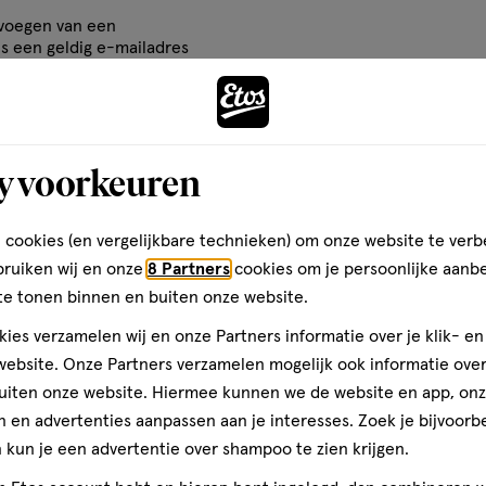
op
cteer
Selecteer
Selecteer
Selecteer
evoegen van een
basis
om
om
om
is een geldig e-mailadres
van
Andere
het
het
het
rificatie
51
el
artikel
artikel
artikel
reviews
te
te
te
ten
rdelen
beoordelen
beoordelen
beoordelen
y voorkeuren
met
met
met
toevoegen
3
4
5
aan
ren.
sterren.
sterren.
sterren.
verlanglijst
 cookies (en vergelijkbare technieken) om onze website te verb
Volgende
rmee
Hiermee
Hiermee
Hiermee
bruiken wij en onze
8 Partners
cookies om je persoonlijke aanb
n
open
open
open
te tonen binnen en buiten onze website.
je
je
je
ies verzamelen wij en onze Partners informatie over je klik- e
een
een
een
ebsite. Onze Partners verzamelen mogelijk ook informatie over 
ier.
enformulier.
vragenformulier.
vragenformulier.
vragenformulier.
uiten onze website. Hiermee kunnen we de website en app, on
 en advertenties aanpassen aan je interesses. Zoek je bijvoorb
kun je een advertentie over shampoo te zien krijgen.