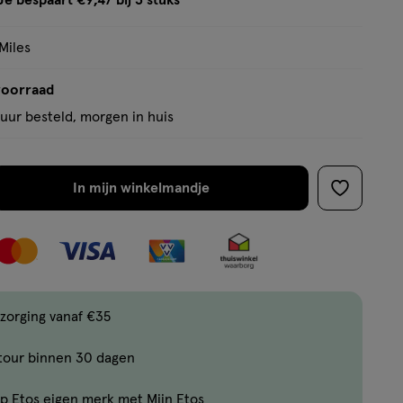
Je bespaart €9,47 bij 3 stuks
op
tooltip
basis
Miles
van
31
voorraad
reviews
uur besteld, morgen in huis
In mijn winkelmandje
verhoog
toevoege
aantal
aan
met
verlanglijs
één
,
Limiet
zorging vanaf €35
bereikt.
tour binnen 30 dagen
Je
kan
p Etos eigen merk met Mijn Etos