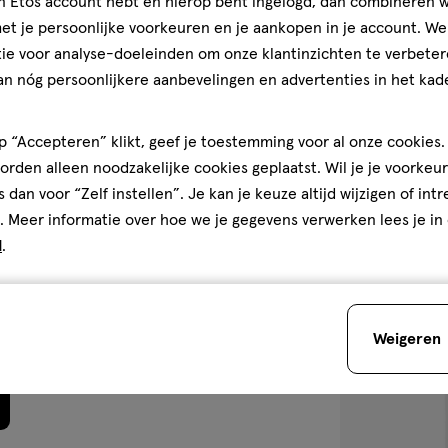
jn Etos account hebt en hierop bent ingelogd, dan combineren w
1 stuk
teren op
Recentste
t je persoonlijke voorkeuren en je aankopen in je account. W
Elmex® Sensiti
ie voor analyse-doeleinden om onze klantinzichten te verbeter
Tandenborstel
an nóg persoonlijkere aanbevelingen en advertenties in het kade
5
5/5
(2)
Kwaliteit
van
 “Accepteren” klikt, geef je toestemming voor al onze cookies. 
Kwaliteit, 5.0 van 5
5
3
rden alleen noodzakelijke cookies geplaatst. Wil je je voorkeur
5.0
sterren
oop
s dan voor “Zelf instellen”. Je kan je keuze altijd wijzigen of int
Prijs
eer
op
. Meer informatie over hoe we je gegevens verwerken lees je in
Prijs, 5.0 van 5
5.0
basis
d
.
Gebruiksgemak
van
toevoegen
den
Gebruiksgemak, 5.0 van 5
5.0
2
aan
reviews
verlanglijst
Weigeren