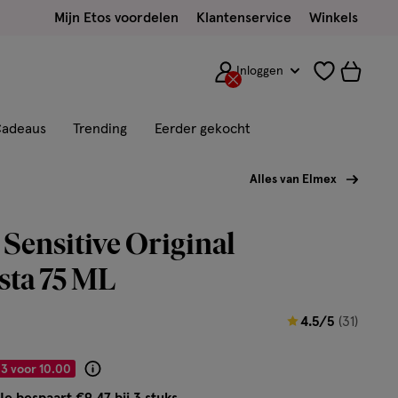
Mijn Etos voordelen
Klantenservice
Winkels
Inloggen
adeaus
Trending
Eerder gekocht
Alles van Elmex
Sensitive Original
sta 75 ML
4.5
4.5/5
(31)
van
5
3 voor 10.00
Product
sterren
badge