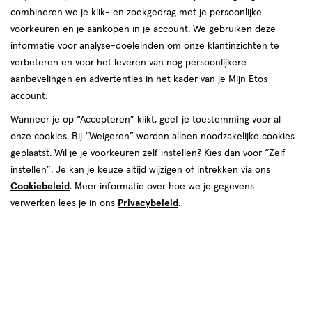
combineren we je klik- en zoekgedrag met je persoonlijke
reviews
voorkeuren en je aankopen in je account. We gebruiken deze
informatie voor analyse-doeleinden om onze klantinzichten te
verbeteren en voor het leveren van nóg persoonlijkere
aanbevelingen en advertenties in het kader van je Mijn Etos
€ 21.95
21
.
95
account.
Spaar 8 Air Miles
Wanneer je op “Accepteren” klikt, geef je toestemming voor al
onze cookies. Bij “Weigeren” worden alleen noodzakelijke cookies
Online op voorraad
geplaatst. Wil je je voorkeuren zelf instellen? Kies dan voor “Zelf
Voor 22:00 besteld, maandag in huis
instellen”. Je kan je keuze altijd wijzigen of intrekken via ons
Cookiebeleid
. Meer informatie over hoe we je gegevens
verwerken lees je in ons
Privacybeleid
.
1
In mijn winkelmandje
verhoog
aantal
met
één
,
Bijna
Gratis
bezorging vanaf €35