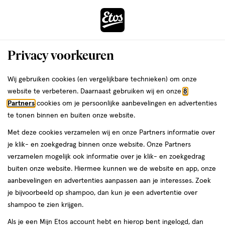
ga
Voor 22:00 uur besteld, maandag in huis
naar
de
Menu
hoofd
Zoeken
Privacy voorkeuren
content
›
›
ga
Interactie
naar
Wij gebruiken cookies (en vergelijkbare technieken) om onze
Je
Wondverzorging
Alles van Epitact
met
de
website te verbeteren. Daarnaast gebruiken wij en onze
8
bent
Epitact Hallux Valgus Knobbel
dit
zoekbalk
Partners
cookies om je persoonlijke aanbevelingen en advertenties
ers
Weleda
hier:
veld
ga
Beschermer 36-38
te tonen binnen en buiten onze website.
opent
naar
Met deze cookies verzamelen wij en onze Partners informatie over
een
de
medisch
2
medisch hulpmiddel
36-38
1 stuk
2/5
(1)
je klik- en zoekgedrag binnen onze website. Onze Partners
volledig
hulpmiddel,
footer
van
verzamelen mogelijk ook informatie over je klik- en zoekgedrag
venster
36-
5
buiten onze website. Hiermee kunnen we de website en app, onze
38,
met
toevoegen
sterren
aanbevelingen en advertenties aanpassen aan je interesses. Zoek
1
geavanceerde
aan
op
je bijvoorbeeld op shampoo, dan kun je een advertentie over
stuk,
zoekopties
verlanglijst
basis
shampoo te zien krijgen.
van
Als je een Mijn Etos account hebt en hierop bent ingelogd, dan
1