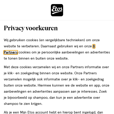
ga
Voor 22:00 uur besteld, maandag in huis
naar
de
Menu
hoofd
Zoeken
Privacy voorkeuren
content
›
›
ga
Interactie
naar
Wij gebruiken cookies (en vergelijkbare technieken) om onze
Je
Nagellak
Alles van Essie
met
de
website te verbeteren. Daarnaast gebruiken wij en onze
8
bent
essie Boho Rodeo Nagellak Rood 1012
dit
zoekbalk
Partners
cookies om je persoonlijke aanbevelingen en advertenties
ers
Weleda
hier:
veld
ga
Boho Rodeo 13,5 ML
te tonen binnen en buiten onze website.
opent
naar
Met deze cookies verzamelen wij en onze Partners informatie over
een
de
1
1 stuk
je klik- en zoekgedrag binnen onze website. Onze Partners
volledig
stuk,
footer
verzamelen mogelijk ook informatie over je klik- en zoekgedrag
venster
buiten onze website. Hiermee kunnen we de website en app, onze
toevoegen
met
aanbevelingen en advertenties aanpassen aan je interesses. Zoek
aan
geavanceerde
je bijvoorbeeld op shampoo, dan kun je een advertentie over
verlanglijst
zoekopties
shampoo te zien krijgen.
Als je een Mijn Etos account hebt en hierop bent ingelogd, dan