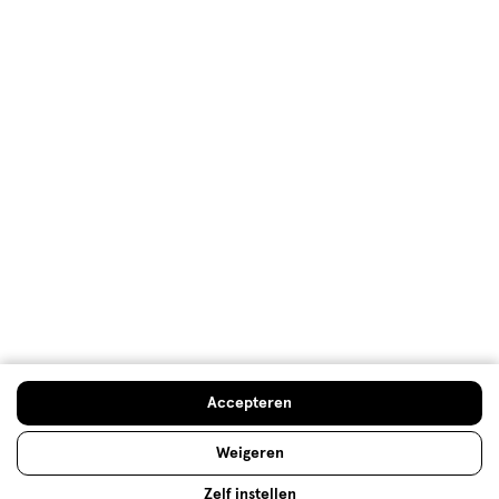
Klantenservice
Advies & Inspiratie
Etos Folder
Mijn Etos voordelen
Welkomstkorting
10% korting op véél Etos eigen merk-producten
Accepteren
Digitaal zegels sparen
Verjaardagskorting
Weigeren
Zelf instellen