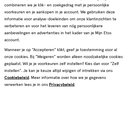
combineren we je klik- en zoekgedrag met je persoonlijke
voorkeuren en je aankopen in je account. We gebruiken deze
informatie voor analyse-doeleinden om onze klantinzichten te
verbeteren en voor het leveren van nóg persoonlijkere
aanbevelingen en advertenties in het kader van je Mijn Etos
account.
Wanneer je op “Accepteren” klikt, geef je toestemming voor al
€ 9.99
9
.
99
onze cookies. Bij “Weigeren” worden alleen noodzakelijke cookies
geplaatst. Wil je je voorkeuren zelf instellen? Kies dan voor “Zelf
Spaar 3 Air Miles
instellen”. Je kan je keuze altijd wijzigen of intrekken via ons
Cookiebeleid
. Meer informatie over hoe we je gegevens
Online bijna uitverkocht
verwerken lees je in ons
Privacybeleid
.
Voor 22:00 besteld, maandag in huis
1
In mijn winkelmandje
verhoog
aantal
met