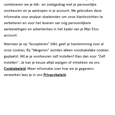
combineren we je klik- en zoekgedrag met je persoonlijke
voorkeuren en je aankopen in je account. We gebruiken deze
informatie voor analyse-doeleinden om onze klantinzichten te
verbeteren en voor het leveren van nóg persoonlijkere
aanbevelingen en advertenties in het kader van je Mijn Etos
account.
€ 25.50
25
.
50
Wanneer je op “Accepteren” klikt, geef je toestemming voor al
onze cookies. Bij “Weigeren” worden alleen noodzakelijke cookies
Spaar 10 Air Miles
geplaatst. Wil je je voorkeuren zelf instellen? Kies dan voor “Zelf
instellen”. Je kan je keuze altijd wijzigen of intrekken via ons
Online op voorraad
Cookiebeleid
. Meer informatie over hoe we je gegevens
Vóór 22:00 uur besteld, morgen in huis
verwerken lees je in ons
Privacybeleid
.
1
In mijn winkelmandje
verhoog
aantal
met
één