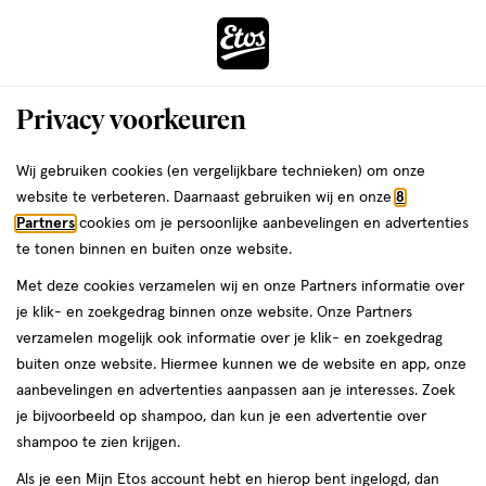
ga
Voor 22:00 uur besteld,
morgen in huis
naar
de
Menu
hoofd
Zoeken
Privacy voorkeuren
content
›
›
ga
Interactie
naar
Wij gebruiken cookies (en vergelijkbare technieken) om onze
Je
Scheermesjes
Alles van Estrid
met
de
website te verbeteren. Daarnaast gebruiken wij en onze
8
bent
Estrid Body Navulmesjes XL 8 stuks
dit
zoekbalk
Partners
cookies om je persoonlijke aanbevelingen en advertenties
ers
Weleda
hier:
veld
ga
te tonen binnen en buiten onze website.
8
8 stuks
opent
naar
Met deze cookies verzamelen wij en onze Partners informatie over
stuks,
een
de
je klik- en zoekgedrag binnen onze website. Onze Partners
volledig
footer
toevoegen
verzamelen mogelijk ook informatie over je klik- en zoekgedrag
venster
aan
buiten onze website. Hiermee kunnen we de website en app, onze
met
verlanglijst
aanbevelingen en advertenties aanpassen aan je interesses. Zoek
geavanceerde
je bijvoorbeeld op shampoo, dan kun je een advertentie over
zoekopties
shampoo te zien krijgen.
Als je een Mijn Etos account hebt en hierop bent ingelogd, dan