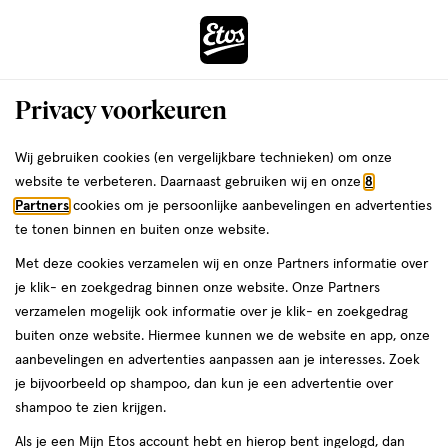
ga
Voor 22:00 uur besteld,
morgen in huis
naar
de
Menu
hoofd
Zoeken
Privacy voorkeuren
content
›
›
ga
Interactie
naar
Wij gebruiken cookies (en vergelijkbare technieken) om onze
Je
Scheermesjes
Alles van Estrid
met
de
website te verbeteren. Daarnaast gebruiken wij en onze
8
bent
Estrid Shave Duo Set Fawn
dit
zoekbalk
Partners
cookies om je persoonlijke aanbevelingen en advertenties
ers
Weleda
hier:
veld
ga
te tonen binnen en buiten onze website.
1
1 stuk
opent
naar
Met deze cookies verzamelen wij en onze Partners informatie over
stuk,
een
de
je klik- en zoekgedrag binnen onze website. Onze Partners
20%
volledig
footer
toevoegen
verzamelen mogelijk ook informatie over je klik- en zoekgedrag
korting
venster
aan
buiten onze website. Hiermee kunnen we de website en app, onze
met
verlanglijst
aanbevelingen en advertenties aanpassen aan je interesses. Zoek
geavanceerde
je bijvoorbeeld op shampoo, dan kun je een advertentie over
zoekopties
shampoo te zien krijgen.
Als je een Mijn Etos account hebt en hierop bent ingelogd, dan