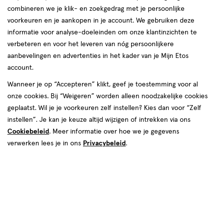
combineren we je klik- en zoekgedrag met je persoonlijke
voorkeuren en je aankopen in je account. We gebruiken deze
informatie voor analyse-doeleinden om onze klantinzichten te
verbeteren en voor het leveren van nóg persoonlijkere
aanbevelingen en advertenties in het kader van je Mijn Etos
account.
van € 16.95 voor € 13.56
16
.
95
20% korting
Product
Wanneer je op “Accepteren” klikt, geef je toestemming voor al
13
.
56
badge
onze cookies. Bij “Weigeren” worden alleen noodzakelijke cookies
Je bespaart €3,39
tooltip
geplaatst. Wil je je voorkeuren zelf instellen? Kies dan voor “Zelf
instellen”. Je kan je keuze altijd wijzigen of intrekken via ons
Spaar 5 Air Miles
Cookiebeleid
. Meer informatie over hoe we je gegevens
verwerken lees je in ons
Privacybeleid
.
Online op voorraad
Vóór 22:00 uur besteld, morgen in huis
1
In mijn winkelmandje
verhoog
aantal