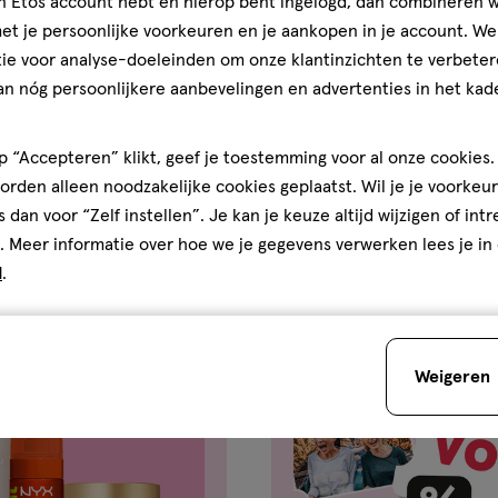
jn Etos account hebt en hierop bent ingelogd, dan combineren w
t je persoonlijke voorkeuren en je aankopen in je account. W
ie voor analyse-doeleinden om onze klantinzichten te verbeter
an nóg persoonlijkere aanbevelingen en advertenties in het kade
er apotheek
Zóóóveel verzor
 “Accepteren” klikt, geef je toestemming voor al onze cookies. 
rden alleen noodzakelijke cookies geplaatst. Wil je je voorkeur
s dan voor “Zelf instellen”. Je kan je keuze altijd wijzigen of int
. Meer informatie over hoe we je gegevens verwerken lees je in
d
.
Weigeren