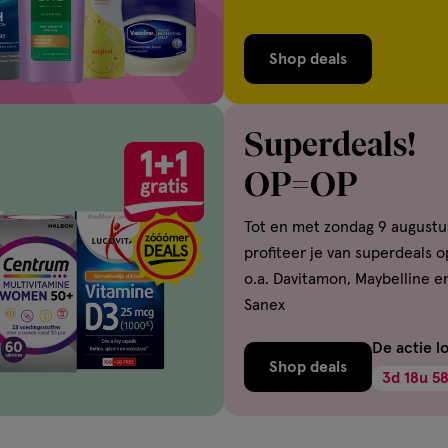
Shop deals
Superdeals!
OP=OP
Tot en met zondag 9 augustu
profiteer je van superdeals o
o.a. Davitamon, Maybelline e
Sanex
De actie l
Shop deals
3
d
18
u
57