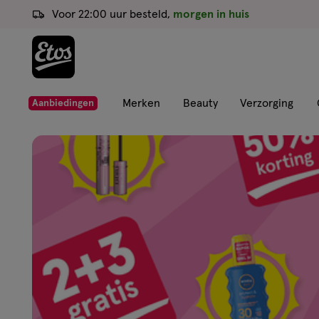
ga
Voor 22:00 uur besteld,
morgen in huis
naar
de
hoofd
content
ga
Merken
Beauty
Verzorging
Aanbiedingen
naar
Etos
de
zoekbalk
Drogist
ga
naar
de
|
footer
Alles