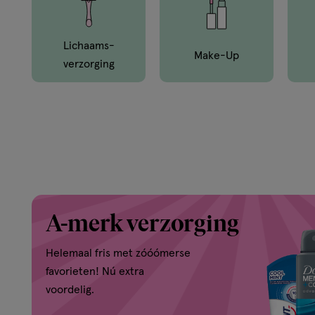
en
van
Lichaams­
Make-Up
Verzorging
buiten.
A-merk verzorging
Helemaal fris met zóóómerse
favorieten! Nú extra
voordelig.