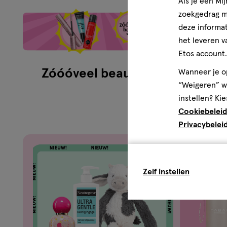
Als je een Mi
zoekgedrag me
deze informat
het leveren v
Etos account.
Zóóóveel beauty
Zom
Wanneer je op
“Weigeren” wo
instellen? Kie
Cookiebeleid
Privacybelei
Zelf instellen