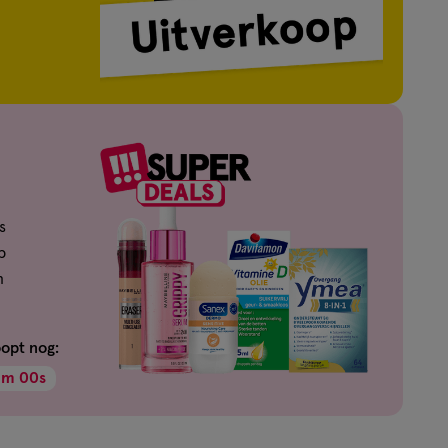
s
p
n
oopt nog:
m
59
s