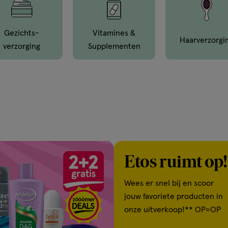
Gezichts­
Vitamines &
Haar­verzorgi
Verzorging
Supple­menten
Etos ruimt op!
Wees er snel bij en scoor
jouw favoriete producten in
onze uitverkoop!** OP=OP