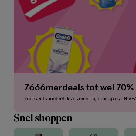
om
je
mooi
te
voelen.
Zóóómerdeals tot wel 70% 
Van
Zóóóveel voordeel deze zomer bij etos op o.a. NIVE
binnen
Snel shoppen