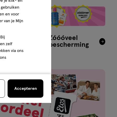
e je klik- en
e gebruiken
en en voor
r van je Mijn
ging
Zóóóveel
Bij
zonbescherming
en zelf
rekken via ons
 ons
Accepteren