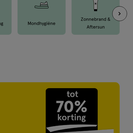
Zonnebrand &
ng
Mond­hygiëne
Aftersun