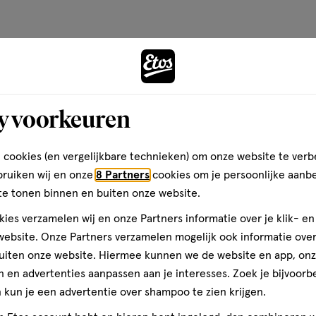
y voorkeuren
 cookies (en vergelijkbare technieken) om onze website te verb
orging en
bruiken wij en onze
8 Partners
cookies om je persoonlijke aanb
Diverse A-merken
els
te tonen binnen en buiten onze website.
ies verzamelen wij en onze Partners informatie over je klik- e
ebsite. Onze Partners verzamelen mogelijk ook informatie over 
uiten onze website. Hiermee kunnen we de website en app, on
 en advertenties aanpassen aan je interesses. Zoek je bijvoorb
óóveel zomerassortiment bij E
kun je een advertentie over shampoo te zien krijgen.