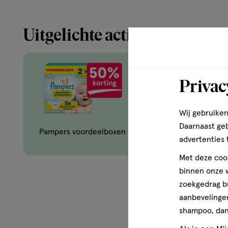
Uitgelichte acties
Privac
Wij gebruiken
Oral-B mondverz
Daarnaast ge
Pampers voordeelboxen
opzetborst
advertenties 
Met deze cook
binnen onze w
zoekgedrag b
aanbevelingen
Zó
shampoo, dan 