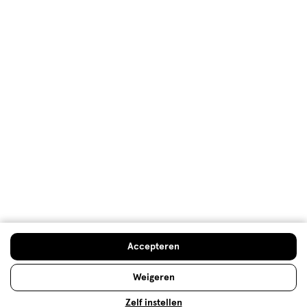
Welkomstkorting
10% korting op véél Etos eigen merk-producten
Digitaal zegels sparen
Verjaardagskorting
Log in en profiteer
Copyright 2026 @ Etos
Algemene voorwaarden
Privacybeleid
Cookiebeleid
Toegankelijkheidsverklaring
Ahold Delhaize
Kwetsbaarheid melden
Accepteren
Weigeren
Zelf instellen