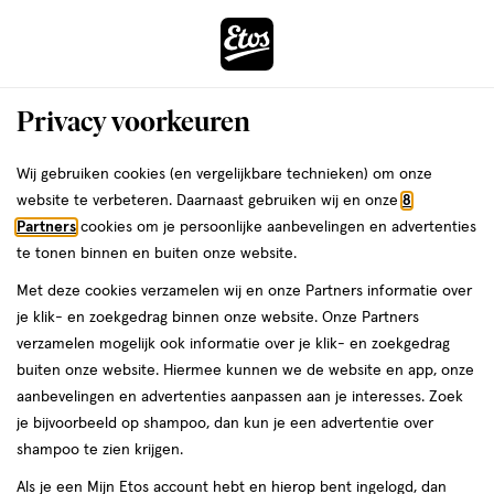
ga
Voor 22:00 uur besteld,
morgen in huis
naar
de
Menu
hoofd
Zoeken
Privacy voorkeuren
content
›
›
ga
Interactie
naar
Wij gebruiken cookies (en vergelijkbare technieken) om onze
Je
Nachtcrème
Alles van Etos
met
de
website te verbeteren. Daarnaast gebruiken wij en onze
8
bent
Etos 24h Hydra Moisturizing Night
dit
zoekbalk
Partners
cookies om je persoonlijke aanbevelingen en advertenties
ers
Weleda
hier:
veld
ga
Cream Refill 50 ML
te tonen binnen en buiten onze website.
opent
naar
Met deze cookies verzamelen wij en onze Partners informatie over
een
de
50
5
50 ML
crème
5/5
(1)
je klik- en zoekgedrag binnen onze website. Onze Partners
volledig
ML,
footer
van
verzamelen mogelijk ook informatie over je klik- en zoekgedrag
Mijn
Etos
venster
crème
5
buiten onze website. Hiermee kunnen we de website en app, onze
met
toevoegen
10%
sterren
aanbevelingen en advertenties aanpassen aan je interesses. Zoek
geavanceerde
korting
aan
op
je bijvoorbeeld op shampoo, dan kun je een advertentie over
zoekopties
verlanglijst
basis
shampoo te zien krijgen.
van
Als je een Mijn Etos account hebt en hierop bent ingelogd, dan
1